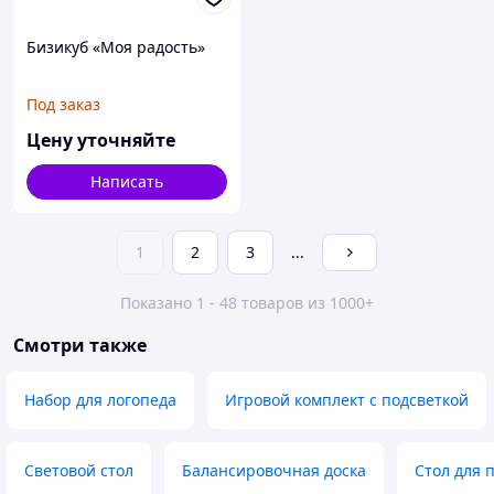
Бизикуб «Моя радость»
Под заказ
Цену уточняйте
Написать
1
2
3
...
Показано 1 - 48 товаров из 1000+
Смотри также
Набор для логопеда
Игровой комплект с подсветкой
Световой стол
Балансировочная доска
Стол для 