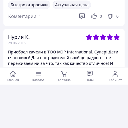
Быстро отправили
Актуальная цена
Коментарии
1
0
0
Нурия К.
29.06.2015
Приобрел качели в ТОО МЭР International. Супер! Дети
счастливы! Для нас родителей вообще радость - не
переживаем ни за что, так как качество отличное! И
цена реально низкая!! Спасибо вам большое!
Главная
Каталог
Корзина
Чаты
Кабинет
Быстро отправили
Актуальная цена
Коментарии
0
0
0
Татьяна
29.06.2015
Брали игровой комплекс, все понравилось. Удивила