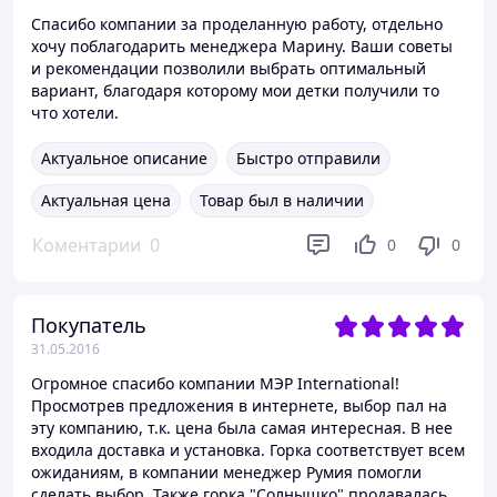
извинения , за доставленное не удобство . Но
Спасибо компании за проделанную работу, отдельно
импортируемая продукция, к нашему сожалению очень
хочу поблагодарить менеджера Марину. Ваши советы
зависит от курса доллара, и поставщики (заводы), меняют
цены очень часто.
и рекомендации позволили выбрать оптимальный
вариант, благодаря которому мои детки получили то
что хотели.
Актуальное описание
Быстро отправили
Актуальная цена
Товар был в наличии
Коментарии
0
0
0
Покупатель
31.05.2016
Огромное спасибо компании МЭР International!
Просмотрев предложения в интернете, выбор пал на
эту компанию, т.к. цена была самая интересная. В нее
входила доставка и установка. Горка соответствует всем
ожиданиям, в компании менеджер Румия помогли
сделать выбор. Также горка "Солнышко" продавалась