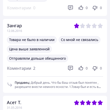
Коментарии
0
0
0
Зангар
12.06.2016
Товара не было в наличии
Со мной не связались
Цена выше заявленной
Отправляли дольше обещанного
Коментарии
2
0
0
Продавец
:
Добрый день. Что бы Ваш отзыв был понятен ,
разрешите внести немного ясности. 1.Товар был и есть в
наличии. 2. Вы разместили свой заказ 04.06.2016 - суббота,
маг.не работает . С вами связались 06.06.2016 г.-
понедельник. 3.Относительно изменения цены, поставщик
Асет Т.
изменил ее 06.06.2016, незамедлительно цена была
31.05.2016
изменена на сайте . Приносим свои глубочайший