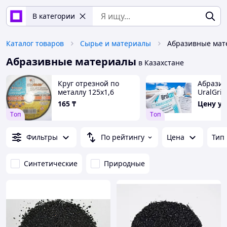
В категории
Каталог товаров
Сырье и материалы
Абразивные мат
Абразивные материалы
в Казахстане
Круг отрезной по
Абрази
металлу 125х1,6
UralGrit 
165
₸
Цену у
Tоп
Tоп
Фильтры
По рейтингу
Цена
Тип
Синтетические
Природные