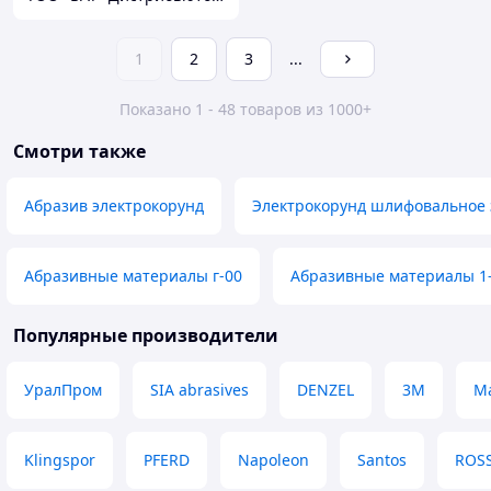
1
2
3
...
Показано 1 - 48 товаров из 1000+
Смотри также
Абразив электрокорунд
Электрокорунд шлифовальное 
Абразивные материалы г-00
Абразивные материалы 1-
Популярные производители
УралПром
SIA abrasives
DENZEL
3М
Ma
Klingspor
PFERD
Napoleon
Santos
ROS