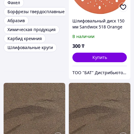
Факел
Борфрезы твердосплавные
Абразив
Шлифовальный диск 150
мм Sandwox 518 Orange
Химическая продукция
Line Multiholes
В наличии
Карбид кремния
300
₸
Шлифовальные круги
Купить
ТОО "БАТ" Дистрибьютор фирмы NOVOL