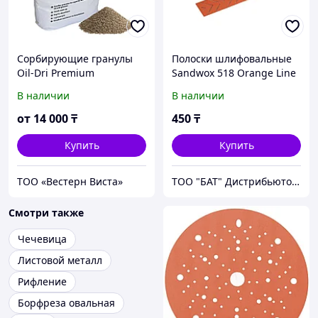
Cорбирующие гранулы
Полоски шлифовальные
Oil-Dri Premium
Sandwox 518 Orange Line
В наличии
В наличии
от
14 000
₸
450
₸
Купить
Купить
ТОО «Вестерн Виста»
ТОО "БАТ" Дистрибьютор фирмы NOVOL
Смотри также
Чечевица
Листовой металл
Рифление
Борфреза овальная