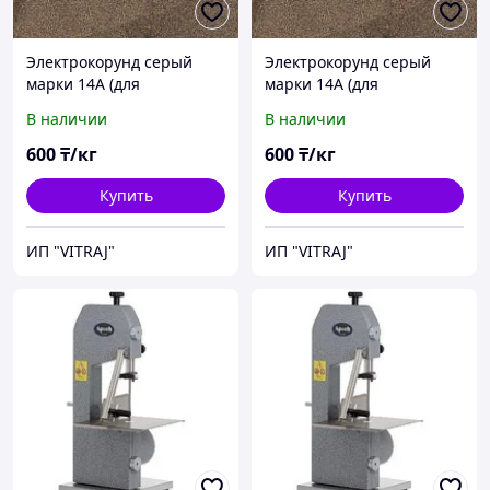
Электрокорунд серый
Электрокорунд серый
марки 14А (для
марки 14А (для
пескоструйной
пескоструйной
В наличии
В наличии
обработки), зерно 12Н
обработки), зерно 16Н
(F100) 160-125мкм.
(F80) 200-160мкм.
600
₸/кг
600
₸/кг
Купить
Купить
ИП "VITRAJ"
ИП "VITRAJ"