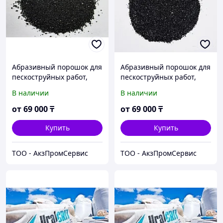
Абразивный порошок для
Абразивный порошок для
пескоструйных работ,
пескоструйных работ,
фракция 0,5-2,5 мм в г.
фракция 0,2-1,8 мм
В наличии
В наличии
Актобе
от
69 000
₸
от
69 000
₸
Купить
Купить
ТОО - АкзПромСервис
ТОО - АкзПромСервис