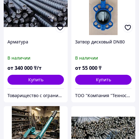
Арматура
Затвор дисковый DN80
В наличии
В наличии
от
340 000
₸/т
от
55 000
₸
Купить
Купить
Товарищество с ограниченной ответственностью "SILUTONGDA KZ"
ТОО "Компания "Технострой Групс"