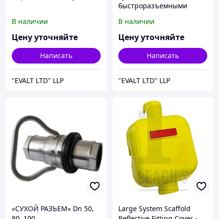
быстроразъемными
соединениями
В наличии
В наличии
Цену уточняйте
Цену уточняйте
Написать
Написать
"EVALT LTD" LLP
"EVALT LTD" LLP
«СУХОЙ РАЗЪЕМ» Dn 50,
Large System Scaffold
80, 100
Reflective Fitting Cover -