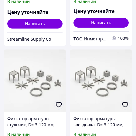
В наличии
В наличии
арматуры строительных
Толщина защ. слоя= 1,6-
лесов (250 в
120 мм
Цену уточняйте
Цену уточняйте
Написать
Написать
100%
ТОО Инметпром
Streamline Supply Co
Фиксатор арматуры
Фиксатор арматуры
стульчик, D= 3-120 мм,
звездочка, D= 3-120 мм,
Вид: стульчик; звездочка;
Вид: стульчик; звездочка;
В наличии
В наличии