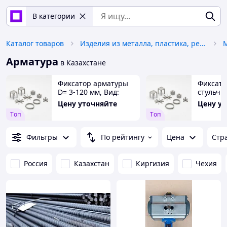
В категории
Каталог товаров
Изделия из металла, пластика, резины
Арматура
в Казахстане
Фиксатор арматуры
Фиксато
D= 3-120 мм, Вид:
стульчик
стульчик; звездочка;
мм, Вид:
Цену уточняйте
Цену у
кубик..., Толщина
звездочк
Tоп
Tоп
защ. слоя= 1,6-120 мм
1,6-120
Фильтры
По рейтингу
Цена
Стр
Россия
Казахстан
Киргизия
Чехия