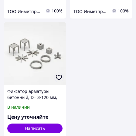
100%
100%
ТОО Инметпром
ТОО Инметпром
Фиксатор арматуры
бетонный, D= 3-120 мм,
Вид: стульчик; звездочка;
В наличии
кубик..., S= 1,6-120 мм
Цену уточняйте
Написать