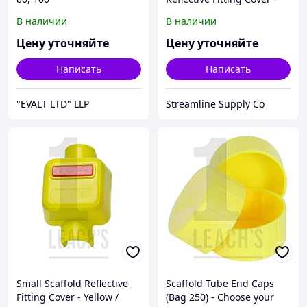
Yellow / Большая крышка
В наличии
В наличии
для строительной
арматуры со
Цену уточняйте
Цену уточняйте
Написать
Написать
"EVALT LTD" LLP
Streamline Supply Co
Small Scaffold Reflective
Scaffold Tube End Caps
Fitting Cover - Yellow /
(Bag 250) - Choose your