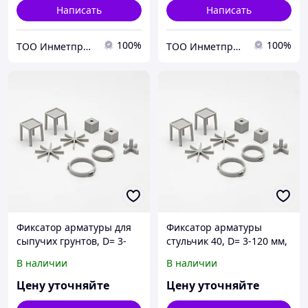
Написать
Написать
100%
100%
ТОО Инметпром
ТОО Инметпром
Фиксатор арматуры для
Фиксатор арматуры
сыпучих грунтов, D= 3-
стульчик 40, D= 3-120 мм,
120 мм, Вид: стульчик...,
Вид: стульчик; звездочка;
В наличии
В наличии
S= 1,6-120 мм, Тип:
кубик..., S= 1,6-120 мм
горизонтальный...
Цену уточняйте
Цену уточняйте