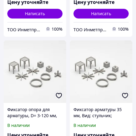
горизонтальный;
Цену уточняйте
Цену уточняйте
вертикальный
Написать
Написать
100%
100%
ТОО Инметпром
ТОО Инметпром
Фиксатор опора для
Фиксатор арматуры 35
арматуры, D= 3-120 мм,
мм, Вид: стульчик;
Вид: стульчик; звездочка;
звездочка; кубик..., S= 1,6-
В наличии
В наличии
кубик..., S= 1,6-120 мм
120 мм, Тип:
горизонтальный;
Цену уточняйте
Цену уточняйте