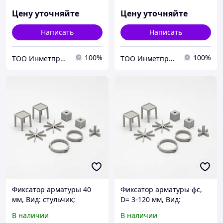
кубик..., S= 1,6-120 мм
кубик..., S= 1,6-120 мм
Цену уточняйте
Цену уточняйте
Написать
Написать
100%
100%
ТОО Инметпром
ТОО Инметпром
Фиксатор арматуры 40
Фиксатор арматуры фс,
мм, Вид: стульчик;
D= 3-120 мм, Вид:
звездочка; кубик..., S= 1,6-
стульчик; звездочка;
В наличии
В наличии
120 мм, Тип:
кубик..., S= 1,6-120 мм,