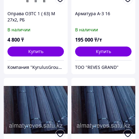
Оправа ОЗТС 1 ( 63) М
Арматура А-3 16
27х2, РБ
В наличии
В наличии
4 800
₸
195 000
₸/т
Купить
Купить
Компания "KyrulusGroupCompany"
ТОО "REVES GRAND"