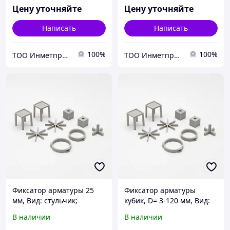
горизонтальный;
Тип: горизонтальный...
Цену уточняйте
Цену уточняйте
вертикальный
Написать
Написать
100%
100%
ТОО Инметпром
ТОО Инметпром
Фиксатор арматуры 25
Фиксатор арматуры
мм, Вид: стульчик;
кубик, D= 3-120 мм, Вид:
звездочка; кубик..., S= 1,6-
стульчик; звездочка;
В наличии
В наличии
120 мм, Тип:
кубик..., S= 1,6-120 мм