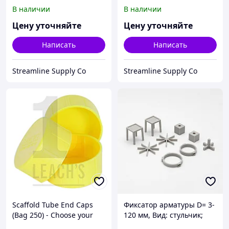
Маленькая крышка для
colour / Заглушки для
В наличии
В наличии
строительной арматуры
арматуры строительных
со
лесов (250 в
Цену уточняйте
Цену уточняйте
Написать
Написать
Streamline Supply Co
Streamline Supply Co
Scaffold Tube End Caps
Фиксатор арматуры D= 3-
(Bag 250) - Choose your
120 мм, Вид: стульчик;
colour / Заглушки для
звездочка; кубик...,