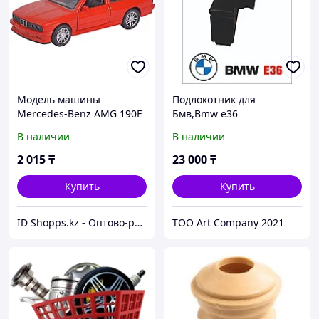
Модель машины
Подлокотник для
Mercedes-Benz AMG 190E
Бмв,Bmw е36
(W201)/BMW E30 1:36
В наличии
В наличии
(12см) свет, звук,
Инерционный механизм
2 015
₸
23 000
₸
в
Купить
Купить
ID Shopps.kz - Оптово-розничный Склад
ТОО Art Company 2021