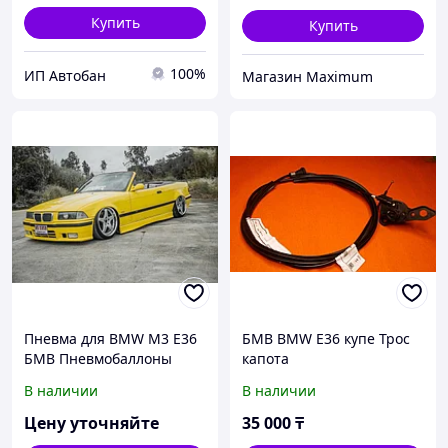
2.0-2.5-2.8
Купить
Купить
100%
ИП Автобан
Mагазин Maximum
Пневма для BMW M3 E36
БМВ BMW E36 купе Трос
БМВ Пневмобаллоны
капота
пневмоподвеска
В наличии
В наличии
пневмоамортизаторы
пневмоподушки
Цену уточняйте
35 000
₸