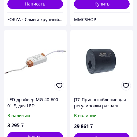
Написать
Купить
FORZA - Самый крупный тюнинг-маркет в Казахстане
MMCSHOP
LED-драйвер MG-40-600-
JTC Приспособление для
01 E, для LED
регулировки развал/
светильников 36Вт ИЭК
схождения задней оси
В наличии
В наличии
(BMW E36 E46) JTC
3 295
₸
29 861
₸
Купить