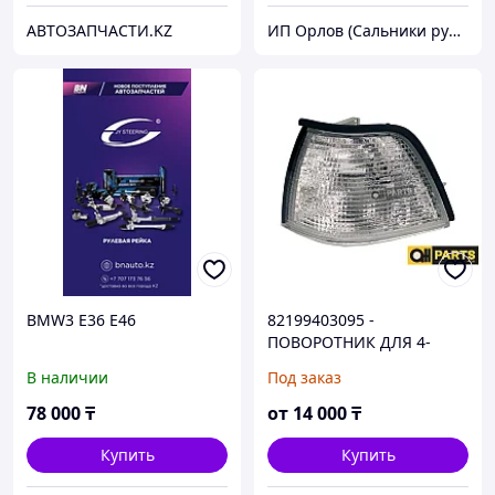
АВТОЗАПЧАСТИ.KZ
ИП Орлов (Сальники рулевых реек)
BMW3 E36 E46
82199403095 -
ПОВОРОТНИК ДЛЯ 4-
ДВЕРНОЙ МОДЕЛИ -
В наличии
Под заказ
БЕЛЫЙ (ЛЕВЫЙ) BMW 3-
Series E36 1991-1997
78 000
₸
от
14 000
₸
(DEPO)
Купить
Купить