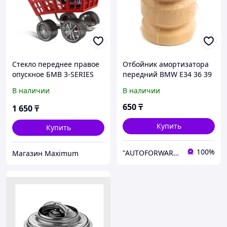
Стекло переднее правое
Отбойник амортизатора
опускное БМВ 3-SERIES
передний BMW E34 36 39
E36 COMPACT 94-01 3D
38
В наличии
В наличии
HBK E36-CMP FD/RH
650
₸
1 650
₸
Купить
Купить
100%
"AUTOFORWARD.KZ" Автозапчасти
Mагазин Maximum