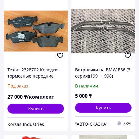
Textar 2328702 Колодки
Ветровики на BMW E36 (3
тормозные передние
серия)(1991-1998)
BMW E36 E46 Z3 Z4
Под заказ
В наличии
5 000
₸
27 000
₸/комплект
Купить
Купить
78%
"АВТО-СКАЗКА"
Korsas Industries