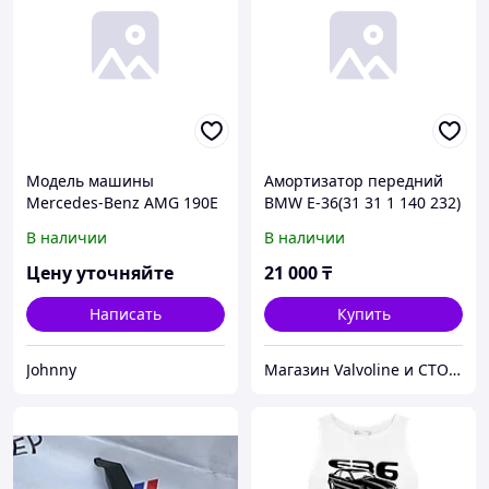
Модель машины
Амортизатор передний
Mercedes-Benz AMG 190E
BMW E-36(31 31 1 140 232)
(W201)/BMW E30 1:36
(BILSTEIN 22-044167 VNE-
В наличии
В наличии
(12см) свет, звук,
4416) правый
Инерционный механизм
Цену уточняйте
21 000
₸
в а ...
Написать
Купить
Johnny
Магазин Valvoline и СТО V-Service