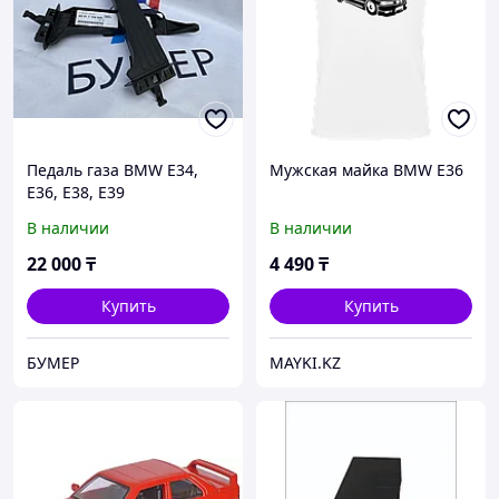
Педаль газа BMW E34,
Мужская майка BMW E36
E36, E38, E39
В наличии
В наличии
22 000
₸
4 490
₸
Купить
Купить
БУМЕР
MAYKI.KZ