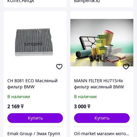
КОЛЕСНИЦА
Bamperok.kz
CH 8081 ECO Масляный
MANN FILTER HU715/4x
фильтр BMW
фильтр масляный BMW
E36/46,E34,528iE39,728iE3
E34/E36/E46/Z3 1.6i-1.9i 95
В наличии
В наличии
8(дв.M52) 1/95-
OE0024
2 169
₸
3 000
₸
Купить
Купить
Emak Group / Эмак Групп
Oil-market магазин моторных масел и автозапчастей