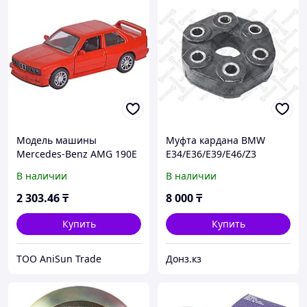
Модель машины
Муфта кардана BMW
Mercedes-Benz AMG 190E
E34/E36/E39/E46/Z3
(W201)/BMW E30 1:36
1.#0710003SX
В наличии
В наличии
(12см) свет, звук,
Инерционный механизм
2 303
.46
₸
8 000
₸
в а ...
Купить
Купить
ТОО AniSun Trade
Донз.кз