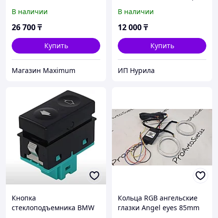
4/5D/COMPACT 94-01 3D
Lutor Lutor-X5-E53 для
В наличии
В наличии
HBK
BMW X-5 E-53 1999, 2000,
2001, 2002, 2003, 2004,
26 700
₸
12 000
₸
2005, 2006 черный
Купить
Купить
Mагазин Maximum
ИП Нурила
Кнопка
Кольца RGB ангельские
стеклоподъемника BMW
глазки Angel eyes 85mm
Bluetooth