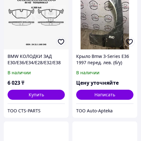
BMW КОЛОДКИ ЗАД
Крыло Bmw 3-Series E36
E30/E36/E34/E28/E32/E38
1997 перед. лев. (б/у)
1,6/1,8/2,0/,3/2,5/2,8/3,0/3,
В наличии
В наличии
5/4,0 85-03
6 023
₸
Цену уточняйте
Купить
Написать
TOO CTS-PARTS
ТОО Auto-Apteka