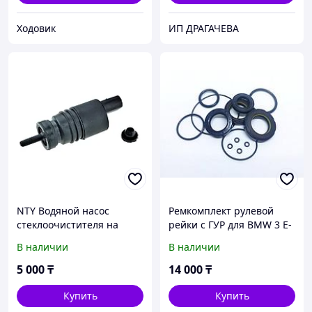
Ходовик
ИП ДРАГАЧЕВА
NTY Водяной насос
Ремкомплект рулевой
стеклоочистителя на
рейки с ГУР для BMW 3 E-
BMW 1 E81/E87 2004-,3
36 1990-2000 (Состав ZF)
В наличии
В наличии
E36 -1998,3 E46 -2005,3
E91 2005
5 000
₸
14 000
₸
Купить
Купить