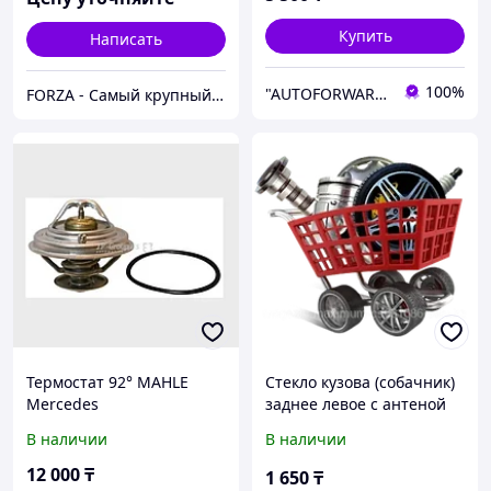
Купить
Написать
100%
"AUTOFORWARD.KZ" Автозапчасти
FORZA - Самый крупный тюнинг-маркет в Казахстане
Термостат 92° MAHLE
Стекло кузова (собачник)
Mercedes
заднее левое с антеной
W124/201/202/210/140
БМВ 3-SERIES E36
В наличии
В наличии
M102/M103/M104/BMW
COMPACT 94-01 3D HBK
E36/E34/E39 M50/M52 V-
E36-CMP SW/LH/H/X
12 000
₸
1 650
₸