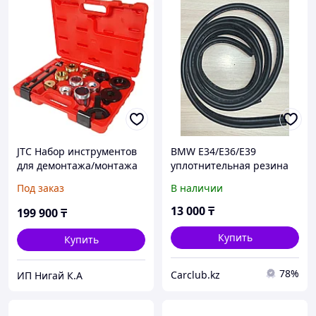
JTC Набор инструментов
BMW E34/E36/E39
для демонтажа/монтажа
уплотнительная резина
сайлентблоков подвески
двери (на кузове), новая
Под заказ
В наличии
задней (BMW E36,E46) JTC
13 000
₸
199 900
₸
Купить
Купить
78%
Carclub.kz
ИП Нигай К.А