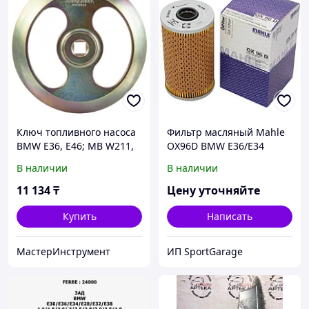
Ключ топливного насоса
Фильтр масляный Mahle
BMW E36, E46; MB W211,
OX96D BMW E36/E34
W203; VW AI010035
2.5TD/TDs M51 91-00, Opel
В наличии
В наличии
Omega B 2.5TD 94>
11 134
₸
Цену уточняйте
Купить
Написать
МастерИнструмент
ИП SportGarage