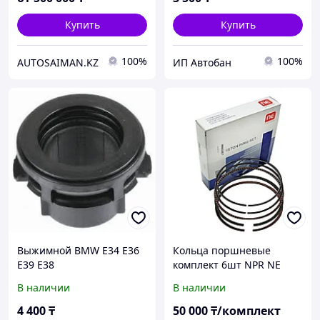
Купить
Купить
100%
100%
AUTOSAIMAN.KZ
ИП Автобан
Выжимной BMW E34 E36
Кольца поршневые
E39 E38
комплект 6шт NPR NE
BMW E36/E34/E39
В наличии
В наличии
M50.M52 размер
84.00mm STD 1.2*1.2*2.0
4 400
₸
50 000
₸/комплект