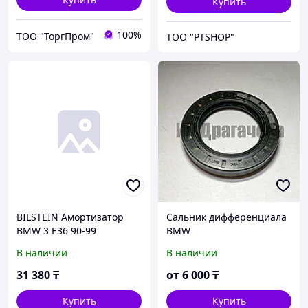
Купить
100%
ТОО "ТоргПром"
ТОО "PTSHOP"
BILSTEIN Амортизатор
Сальник дифференциала
BMW 3 E36 90-99
BMW
22044174
E30/E36/E34/E32/E38/Z3
В наличии
В наличии
85> Corteco арт.
01020317B Corteco.
31 380
₸
от
6 000
₸
Купить
Купить