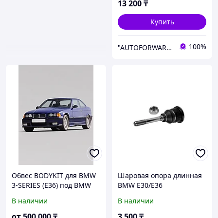
13 200
₸
Купить
100%
"AUTOFORWARD.KZ" Автозапчасти
Обвес BODYKIT для BMW
Шаровая опора длинная
3-SERIES (E36) под BMW
BMW E30/E36
M3 (E36)
В наличии
В наличии
от
500 000
₸
3 500
₸