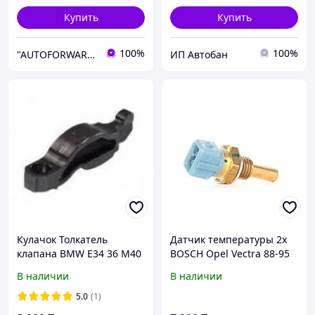
Купить
Купить
100%
100%
"AUTOFORWARD.KZ" Автозапчасти
ИП Автобан
Кулачок Толкатель
Датчик температуры 2x
клапана BMW E34 36 M40
BOSCH Opel Vectra 88-95
1.6-1.8-2.0-2.5/BMW
В наличии
В наличии
E30/34/36 1.6-3.5 1989-
1997
5.0
(1)