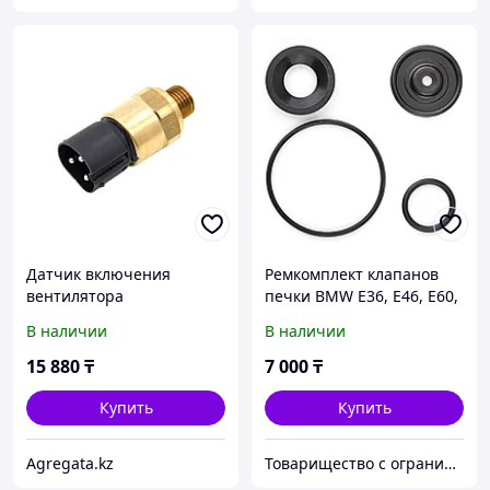
Датчик включения
Ремкомплект клапанов
вентилятора
печки BMW E36, E46, E60,
трехконтактный BMW E30
E61, E63, E53, E39, E52,
В наличии
В наличии
E32 E34 E36
E83, Z3, E90, E70, E71
15 880
₸
7 000
₸
Купить
Купить
Agregata.kz
Товарищество с ограниченной ответственностью "RepairKit (РепайрКит)"