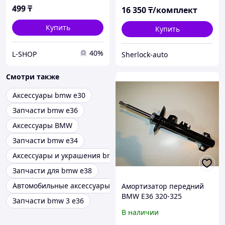
499
₸
16 350
₸/комплект
Купить
Купить
40%
L-SHOP
Sherlock-auto
Смотри также
Аксессуары bmw e30
Запчасти bmw e36
Аксессуары BMW
Запчасти bmw e34
Аксессуары и украшения bmw
Запчасти для bmw e38
Автомобильные аксессуары bmw
Амортизатор передний
BMW E36 320-325
Запчасти bmw 3 e36
длинный шток длинная
В наличии
серьга L