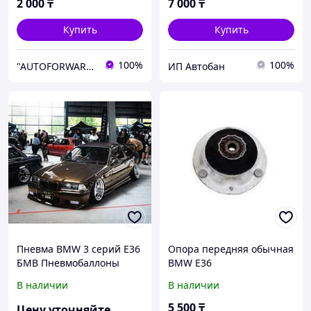
2 000
₸
7 000
₸
Купить
Купить
100%
100%
"AUTOFORWARD.KZ" Автозапчасти
ИП Автобан
Пневма BMW 3 серий E36
Опора передняя обычная
БМВ Пневмобаллоны
BMW E36
пневмоподвеска
В наличии
В наличии
пневмоамортизаторы
пневмоподушки
5 500
₸
Цену уточняйте