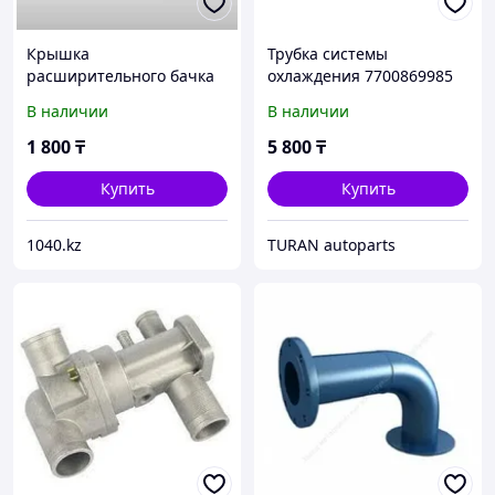
Крышка
Трубка системы
расширительного бачка
охлаждения 7700869985
T11-1311113
В наличии
В наличии
1 800
₸
5 800
₸
Купить
Купить
1040.kz
TURAN autoparts