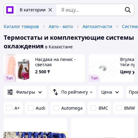
В категории
Каталог товаров
Авто - мото
Автозапчасти
Систем
Термостаты и комплектующие системы
охлаждения
в Казахстане
Насдака на пенис -
Втулка 
светлая
тяги пр
заслонк
2 500
₸
Цену у
3160,31
Tоп
Tоп
Фильтры
По рейтингу
Цена
Про
A+
Audi
Automega
BMC
BMW