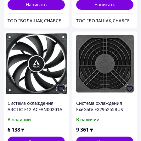
XCMG.
Написать
Написать
ТОО "БОЛАШАҚ СНАБСЕРВИС"
ТОО "БОЛАШАҚ СНАБСЕРВИС"
Система охлаждения
Система охлаждения
ARCTIC F12 ACFAN00201A
ExeGate EX295255RUS
Комплект крепления
Комплект крепления
В наличии
В наличии
6 138
₸
9 361
₸