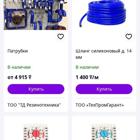
Патрубки
Шланг силиконовый д. 14
мм
В наличии
В наличии
от
4 915
₸
1 400
₸/м
Купить
Купить
ТОО "ТД Резинотехника"
ТОО «ТехПромГарант»