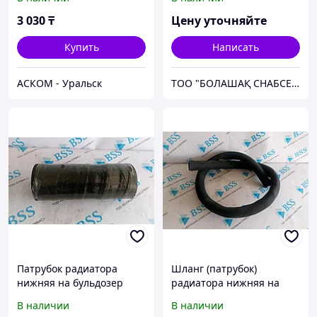
3 030
₸
Цену уточняйте
Купить
Написать
АСКОМ - Уральск
ТОО "БОЛАШАҚ СНАБСЕРВИС"
Патрубок радиатора
Шланг (патрубок)
нижняя на бульдозер
радиатора нижняя на
Shantui SD 32.
бульдозер Shantui SD32.
В наличии
В наличии