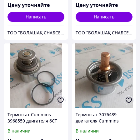
Цену уточняйте
Цену уточняйте
Написать
Написать
ТОО "БОЛАШАҚ СНАБСЕРВИС"
ТОО "БОЛАШАҚ СНАБСЕРВИС"
Термостат Cummins
Термостат 3076489
3968559 двигателя 6CT
двигателя Cummins
NT855-C280/C360 на
В наличии
В наличии
бульдозеры Shantui SD22,
SD23, SD32.