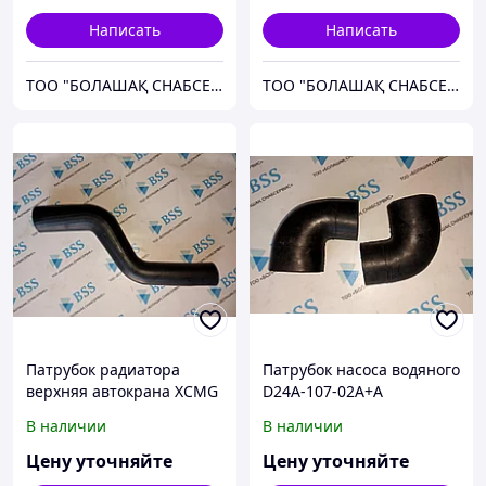
Написать
Написать
ТОО "БОЛАШАҚ СНАБСЕРВИС"
ТОО "БОЛАШАҚ СНАБСЕРВИС"
Патрубок радиатора
Патрубок насоса водяного
верхняя автокрана XCMG
D24A-107-02A+A
QY25.
двигателя 6CL280-2
В наличии
В наличии
(SC8DK280Q3,
SC8DK260Q3,
Цену уточняйте
Цену уточняйте
SC8DK230Q3) автокрана