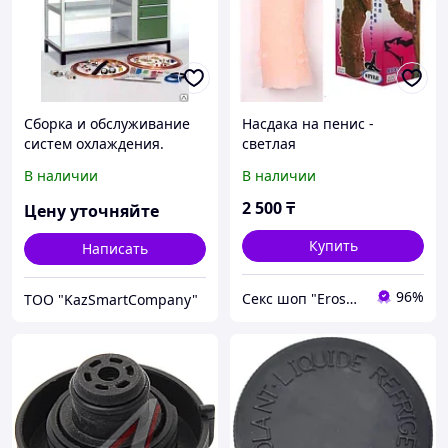
Сборка и обслуживание
Насдака на пенис -
систем охлаждения.
светлая
Учебное оборудование
В наличии
В наличии
MT 210
2 500
₸
Цену уточняйте
Купить
Написать
96%
Секс шоп "Eroshop.kz" в Алматы
ТОО "KazSmartCompany"