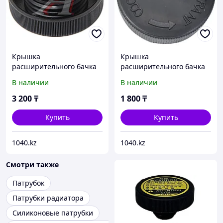
Крышка
Крышка
расширительного бачка
расширительного бачка
Lexus, Toyota - RC0145
Nissan, Infiniti, Mazda
В наличии
В наличии
21712-79900
3 200
₸
1 800
₸
Купить
Купить
1040.kz
1040.kz
Смотри также
Патрубок
Патрубки радиатора
Силиконовые патрубки