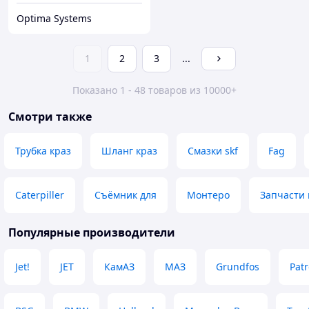
Optima Systems
1
2
3
...
Показано 1 - 48 товаров из 10000+
Смотри также
Трубка краз
Шланг краз
Смазки skf
Fag
Caterpiller
Съёмник для
Монтеро
Запчасти 
Популярные производители
Jet!
JET
КамАЗ
МАЗ
Grundfos
Pat