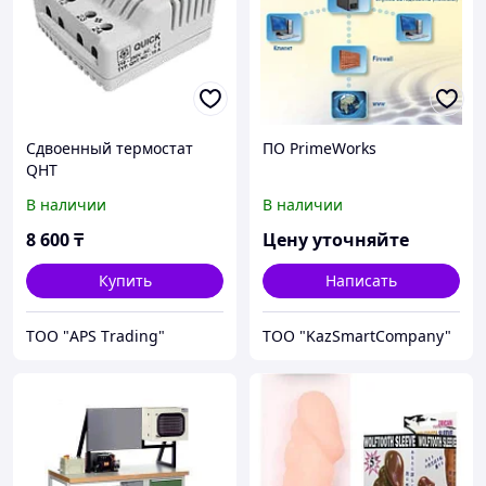
Сдвоенный термостат
ПО PrimeWorks
QHT
В наличии
В наличии
8 600
₸
Цену уточняйте
Купить
Написать
ТОО "APS Тrading"
ТОО "KazSmartCompany"