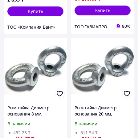
Купить
Купить
80%
ТОО "АВИАПРОМСТАЛЬ"
ТОО «Компания Вант»
Рым-гайка Диаметр
Рым-гайка Диаметр
основания 8 мм,
основания 20 мм,
Покрытие цинк, DIN 582
Покрытие цинк, DIN 582
В наличии
В наличии
от
452
.23
₸
от
611
.54
₸