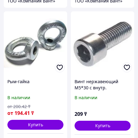
ТОО «Компания Вант»
ТОО «Компания Вант»
Рым-гайка
Винт нержавеющий
М5*30 с внутр.
шестигранником А2 DIN
В наличии
В наличии
912
от
200
.42
₸
от
194
.41
₸
209
₸
Купить
Купить