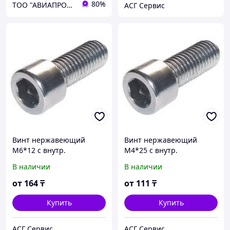
80%
ТОО "АВИАПРОМСТАЛЬ"
АСГ Сервис
Винт нержавеющий
Винт нержавеющий
М6*12 с внутр.
М4*25 с внутр.
шестигранником А2 DIN
шестигранником А2 DIN
В наличии
В наличии
912
912
от
164
₸
от
111
₸
Купить
Купить
АСГ Сервис
АСГ Сервис