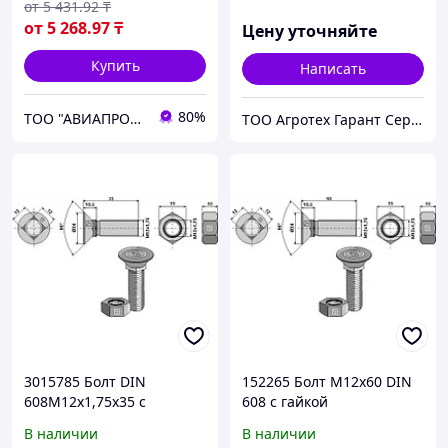
от
5 431
.92
₸
от
5 268
.97
₸
Цену уточняйте
Купить
Написать
80%
ТОО "АВИАПРОМСТАЛЬ"
ТОО Агротех Гарант Сервис
3015785 Болт DIN
152265 Болт М12х60 DIN
608M12x1,75x35 с
608 с гайкой
шестигранной гайкой
В наличии
В наличии