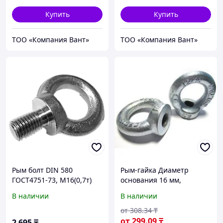
Купить
Купить
ТОО «Компания Вант»
ТОО «Компания Вант»
Рым болт DIN 580
Рым-гайка Диаметр
ГОСТ4751-73, М16(0,7т)
основания 16 мм,
Покрытие цинк, DIN 582
В наличии
В наличии
от
308
.34
₸
от
299
.09
₸
2 695
₸