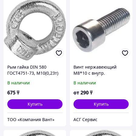
Рым гайка DIN 580
Винт нержавеющий
ГОСТ4751-73, М10(0,23т)
М8*10 с внутр.
шестигранником А2 DIN
В наличии
В наличии
912
675
₸
от
290
₸
Купить
Купить
ТОО «Компания Вант»
АСГ Сервис