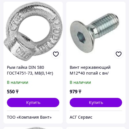
Рым гайка DIN 580
Винт нержавеющий
ГОСТ4751-73, М8(0,14т)
М12*40 потай с вн/
шестигр. А2 DIN 7991
В наличии
В наличии
550
₸
979
₸
Купить
Купить
ТОО «Компания Вант»
АСГ Сервис