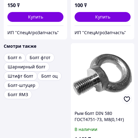
150
₸
100
₸
Купить
Купить
ИП "СпецАгроЗапчасть"
ИП "СпецАгроЗапчасть"
Смотри также
Болт n
Болт фтот
Шарнирный болт
Штифт болт
Болт оц
Болт-штуцер
Болт ЯМЗ
Рым болт DIN 580
ГОСТ4751-73, М8(0,14т)
В наличии