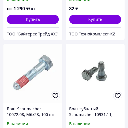
от
1 290
₸/кг
82
₸
Купить
Купить
ТОО "Байтерек Трейд XXI"
ТОО ТехноКомплект-KZ
Болт Schumacher
Болт зубчатый
10072.08, М6х28, 100 шт
Schumacher 10931.11,
М6х16, 500 шт
В наличии
В наличии