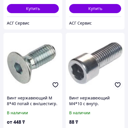
Купить
Купить
АСГ Сервис
АСГ Сервис
Винт нержавеющий М
Винт нержавеющий
8*40 потай с вн/шестигр.
М4*10 с внутр.
А2 DIN 7991
шестигранником А2 DIN
В наличии
В наличии
912
от
448
₸
88
₸