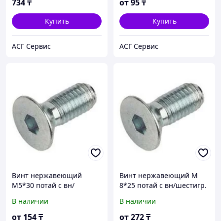
734
₸
от
95
₸
Купить
Купить
АСГ Сервис
АСГ Сервис
Винт нержавеющий
Винт нержавеющий М
М5*30 потай с вн/
8*25 потай с вн/шестигр.
шестигр. А2 DIN 7991
А2 DIN 7991
В наличии
В наличии
от
154
₸
от
272
₸