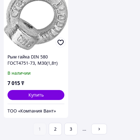
Рым гайка DIN 580
ГОСТ4751-73, М30(1,8т)
В наличии
7 015
₸
Купить
ТОО «Компания Вант»
1
2
3
...