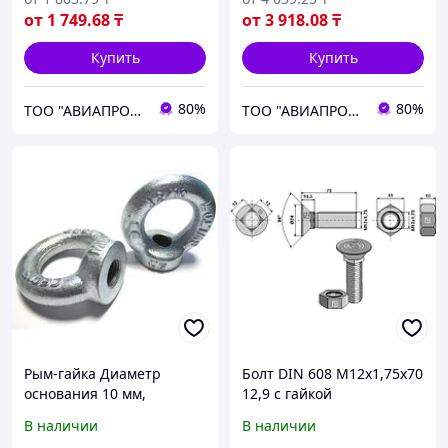
от
1 749
.68
₸
от
3 918
.08
₸
Купить
Купить
80%
80%
ТОО "АВИАПРОМСТАЛЬ"
ТОО "АВИАПРОМСТАЛЬ"
Рым-гайка Диаметр
Болт DIN 608 М12х1,75х70
основания 10 мм,
12,9 с гайкой
Покрытие , DIN 582
В наличии
В наличии