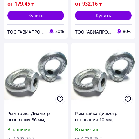
от
179
.45
₸
от
932
.16
₸
Купить
Купить
80%
80%
ТОО "АВИАПРОМСТАЛЬ"
ТОО "АВИАПРОМСТАЛЬ"
Рым-гайка Диаметр
Рым-гайка Диаметр
основания 36 мм,
основания 10 мм,
Покрытие цинк, DIN 582
Покрытие , DIN 582
В наличии
В наличии
от
1 803
.79
₸
от
4 039
.25
₸