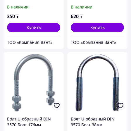
В наличии
В наличии
350
₸
620
₸
Купить
Купить
ТОО «Компания Вант»
ТОО «Компания Вант»
Болт U-образный DIN
Болт U-образный DIN
3570 Болт 176мм
3570 Болт 38мм
(16*192*217)
(10*48*76)