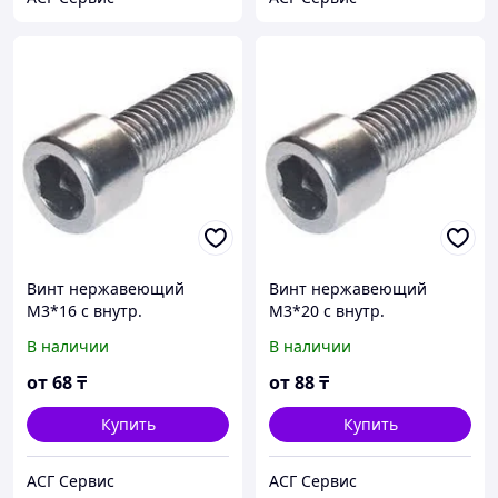
Винт нержавеющий
Винт нержавеющий
М3*16 с внутр.
М3*20 с внутр.
шестигранником А2 DIN
шестигранником А2 DIN
В наличии
В наличии
912
912
от
68
₸
от
88
₸
Купить
Купить
АСГ Сервис
АСГ Сервис