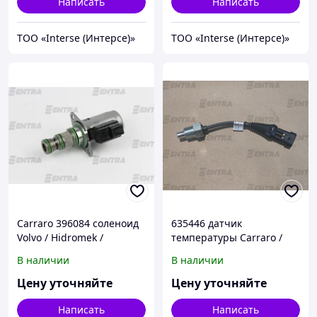
Написать
Написать
ТОО «Interse (Интерсе)»
ТОО «Interse (Интерсе)»
Carraro 396084 соленоид
635446 датчик
Volvo / Hidromek /
температуры Carraro /
Komatsu / Case / New
Terex / New Holland / Case
В наличии
В наличии
Holland
Цену уточняйте
Цену уточняйте
Написать
Написать