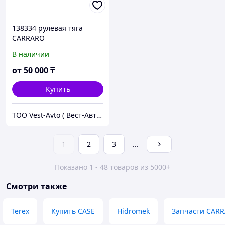
138334 рулевая тяга
CARRARO
В наличии
от
50 000
₸
Купить
ТОО Vest-Avto ( Вест-Авто )
1
2
3
...
Показано 1 - 48 товаров из 5000+
Смотри также
Terex
Купить CASE
Hidromek
Запчасти CAR