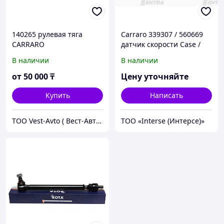
140265 рулевая тяга
Carraro 339307 / 560669
CARRARO
датчик скорости Case /
New Holland
В наличии
В наличии
от
50 000
₸
Цену уточняйте
Купить
Написать
ТОО Vest-Avto ( Вест-Авто )
ТОО «Interse (Интерсе)»