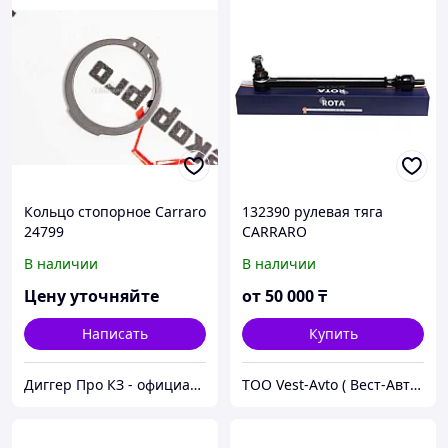
Кольцо стопорное Carraro
132390 рулевая тяга
24799
CARRARO
В наличии
В наличии
Цену уточняйте
от
50 000
₸
Написать
Купить
Диггер Про КЗ - официальный представитель CARRARO и DANA SPICER
ТОО Vest-Avto ( Вест-Авто )