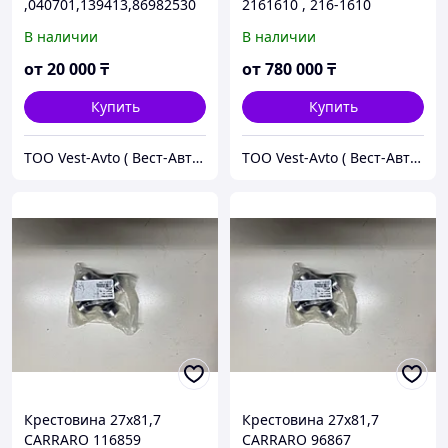
,040701,139413,86982530
2161610 , 216-1610
Фильтр гидравлический
крышка бортовая в сборе
В наличии
В наличии
КПП (коробки передач)
с сателлитами оригинал
CARRARO
CAT
от
20 000
₸
от
780 000
₸
Купить
Купить
ТОО Vest-Avto ( Вест-Авто )
ТОО Vest-Avto ( Вест-Авто )
Крестовина 27x81,7
Крестовина 27x81,7
CARRARO 116859
CARRARO 96867