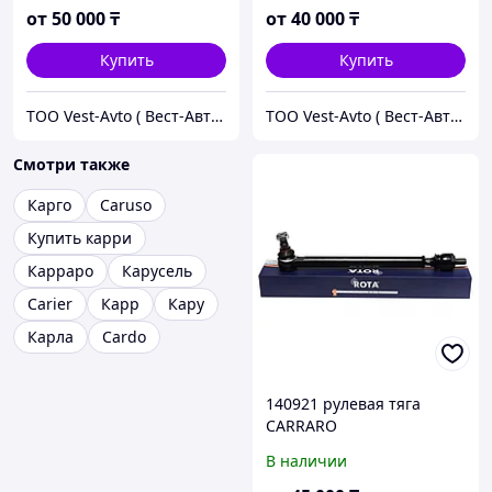
от
50 000
₸
от
40 000
₸
Купить
Купить
ТОО Vest-Avto ( Вест-Авто )
ТОО Vest-Avto ( Вест-Авто )
Смотри также
Карго
Caruso
Купить карри
Карраро
Карусель
Carier
Карр
Кару
Карла
Cardo
140921 рулевая тяга
CARRARO
В наличии