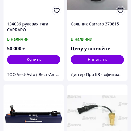
134036 рулевая тяга
Сальник Carraro 370815
CARRARO
В наличии
В наличии
50 000
₸
Цену уточняйте
Купить
Написать
ТОО Vest-Avto ( Вест-Авто )
Диггер Про КЗ - официальный представитель CARRARO и DANA SPICER