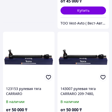
от
45 000
₸
Купить
ТОО Vest-Avto ( Вест-Авто )
123153 рулевая тяга
143007 рулевая тяга
CARRARO
CARRARO 209-7480,
2097480, 87535704
В наличии
В наличии
от
50 000
₸
от
50 000
₸