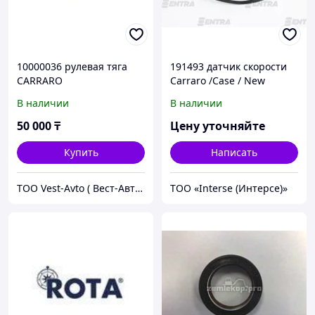
10000036 рулевая тяга
191493 датчик скорости
CARRARO
Carraro /Case / New
Holland / Claas / SDF /
В наличии
В наличии
Komatsu / Terex
50 000
₸
Цену уточняйте
Купить
Написать
ТОО Vest-Avto ( Вест-Авто )
ТОО «Interse (Интерсе)»