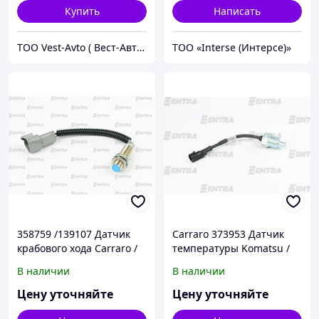
Купить
Написать
ТОО Vest-Avto ( Вест-Авто )
ТОО «Interse (Интерсе)»
358759 /139107 Датчик
Carraro 373953 Датчик
крабового хода Carraro /
температуры Komatsu /
Komatsu / Case 695
Terex / Tarsus / Hidromek
В наличии
В наличии
Цену уточняйте
Цену уточняйте