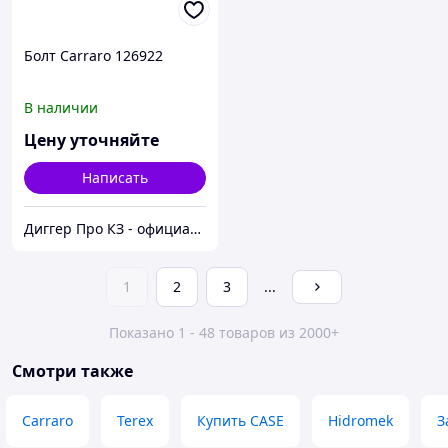
Болт Carraro 126922
В наличии
Цену уточняйте
Написать
Диггер Про КЗ - официальный представитель CARRARO и DANA SPICER
1
2
3
...
Показано 1 - 48 товаров из 2000+
Смотри также
Carraro
Terex
Купить CASE
Hidromek
З