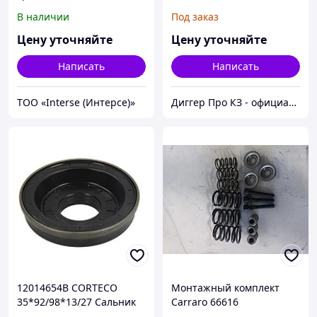
В наличии
Под заказ
Цену уточняйте
Цену уточняйте
Написать
Написать
ТОО «Interse (Интерсе)»
Диггер Про КЗ - официальный представитель CARRARO и DANA SPICER
12014654B CORTECO
Монтажный комплект
35*92/98*13/27 Сальник
Carraro 66616
моста ( хвостовика )