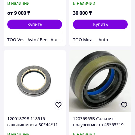
В наличии
В наличии
CARRARO 134339
от
9 000
₸
30 000
₸
Купить
Купить
ТОО Vest-Avto ( Вест-Авто )
TOO Miras - Auto
12001879B 118516
12036965B Сальник
сальник моста 30*44*11
полуоси моста 48*65*19
ZF, CORTECO, CARRARO
CORTECO CARRARO
В наличии
В наличии