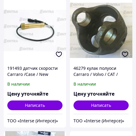
191493 датчик скорости
46279 кулак полуоси
Carraro /Case / New
Carraro / Volvo / CAT /
Holland / Claas / SDF /
Komatsu
В наличии
В наличии
Komatsu / Terex
Цену уточняйте
Цену уточняйте
Написать
Написать
ТОО «Interse (Интерсе)»
ТОО «Interse (Интерсе)»