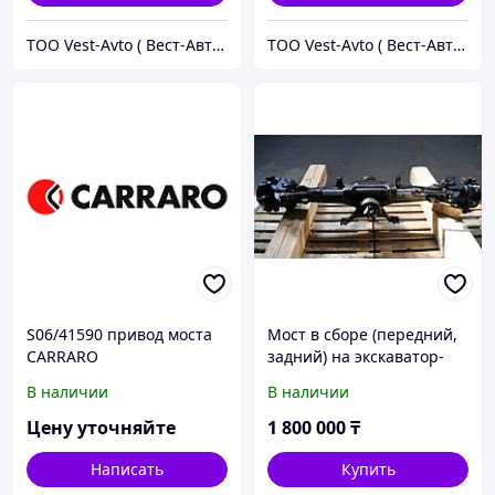
ТОО Vest-Avto ( Вест-Авто )
ТОО Vest-Avto ( Вест-Авто )
S06/41590 привод моста
Мост в сборе (передний,
CARRARO
задний) на экскаватор-
погрузчик Caterpillar 428
В наличии
В наличии
(C, D, E, F), 432 (C, D, E, F)
Кат
Цену уточняйте
1 800 000
₸
Написать
Купить