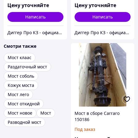
Цену уточняйте
Цену уточняйте
Написать
Написать
Диггер Про КЗ - официальный представитель CARRARO и DANA SPICER
Диггер Про КЗ - официальный представитель CARRARO и DANA SPICER
Смотри также
Мост клаас
Раздаточный мост
Мост соболь
Кожух моста
Мост лего
Мост откидной
Мост новое
Мост
Мост в сборе Сarraro
150186
Разводной мост
Под заказ