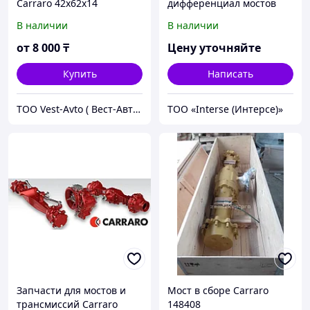
Carraro 42х62х14
дифференциал мостов
Carraro
В наличии
В наличии
от
8 000
₸
Цену уточняйте
Купить
Написать
ТОО Vest-Avto ( Вест-Авто )
ТОО «Interse (Интерсе)»
Запчасти для мостов и
Мост в сборе Carraro
трансмиссий Carraro
148408