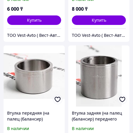
6 000
₸
8 000
₸
Купить
Купить
ТОО Vest-Avto ( Вест-Авто )
ТОО Vest-Avto ( Вест-Авто )
Втулка передняя (на
Втулка задняя (на палец
палец (балансир)
(балансир) переднего
переднего моста) Carraro
моста) Carraro 126610
В наличии
В наличии
126611