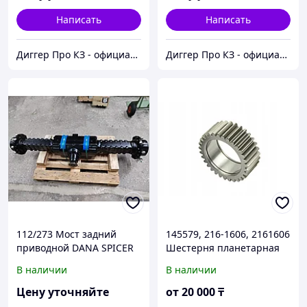
Написать
Написать
Диггер Про КЗ - официальный представитель CARRARO и DANA SPICER
Диггер Про КЗ - официальный представитель CARRARO и DANA SPICER
112/273 Мост задний
145579, 216-1606, 2161606
приводной DANA SPICER
Шестерня планетарная
(Сателит) заднего моста
В наличии
В наличии
CARRARO
Цену уточняйте
от
20 000
₸