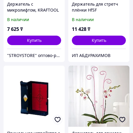
Держатель c
Держатель для стретч
микролифтом, KRAFTOOL
плёнки HfSF
ММ1
В наличии
В наличии
7 625
₸
11 428
₸
Купить
Купить
"STROYSTORE" оптово-розничный Интернет-магазин строительных и отделочных материалов
ИП АБДУРАХИМОВ