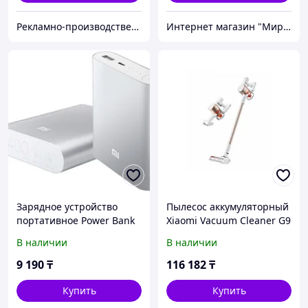
Рекламно-производственная компания «2Ymedia»
Интернет магазин "Мир Электроники" г. Астана
Зарядное устройство
Пылесос аккумуляторный
портативное Power Bank
Xiaomi Vacuum Cleaner G9
XIAOMI {10400, 20800
Plus EU B206 (BHR6185EU)
В наличии
В наличии
mAh} (Серебро / 10400
мА/ч)
9 190
₸
116 182
₸
Купить
Купить