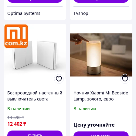
Optima Systems
TVshop
Беспроводной настенный
Ночник Xiaomi Mi Bedside
выключатель света
Lamp, золото, евро
Xiaomi Mi Aqara Smart
В наличии
В наличии
Light Switch dual,
двойной, ZigBee. Арт.5270
14 590
₸
12 402
₸
Цену уточняйте
Купить