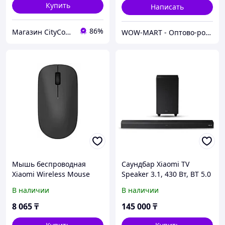
Купить
Написать
86%
Магазин CityCom.kz +7-727-250-1209
WOW-MART - Оптово-розничный Склад - товары на заказ до двери
Мышь беспроводная
Саундбар Xiaomi TV
Xiaomi Wireless Mouse
Speaker 3.1, 430 Вт, BT 5.0
Lite XMWXSB01YM
В наличии
В наличии
(BHR6099GL)
8 065
₸
145 000
₸