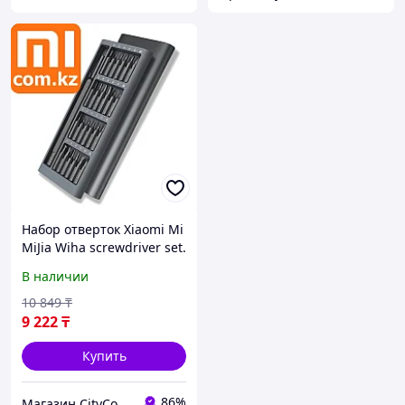
Набор отверток Xiaomi Mi
MiJia Wiha screwdriver set.
Оригинал. Арт.5482
В наличии
10 849
₸
9 222
₸
Купить
86%
Магазин CityCom.kz +7-727-250-1209