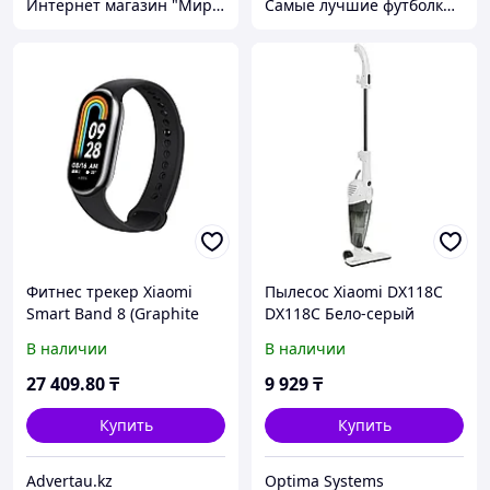
Интернет магазин "Мир Электроники" г. Астана
Самые лучшие футболки на планете продаются тут.
Фитнес трекер Xiaomi
Пылесос Xiaomi DX118C
Smart Band 8 (Graphite
DX118C Бело-серый
Black)
Вертикальный, 230 Вт
В наличии
В наличии
27 409
.80
₸
9 929
₸
Купить
Купить
Advertau.kz
Optima Systems