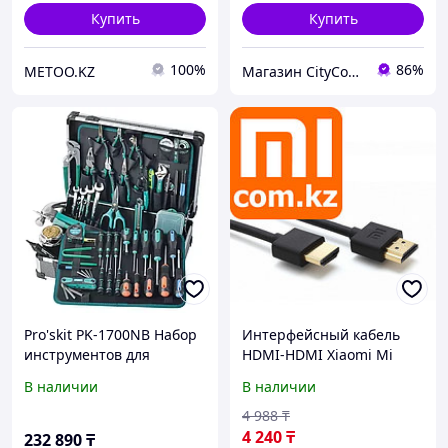
Купить
Купить
100%
86%
METOO.KZ
Магазин CityCom.kz +7-727-250-1209
Pro'skit PK-1700NB Набор
Интерфейсный кабель
инструментов для
HDMI-HDMI Xiaomi Mi
ремонта электроники
1.5m. Оригинал. Арт.5268
В наличии
В наличии
4 988
₸
4 240
₸
232 890
₸