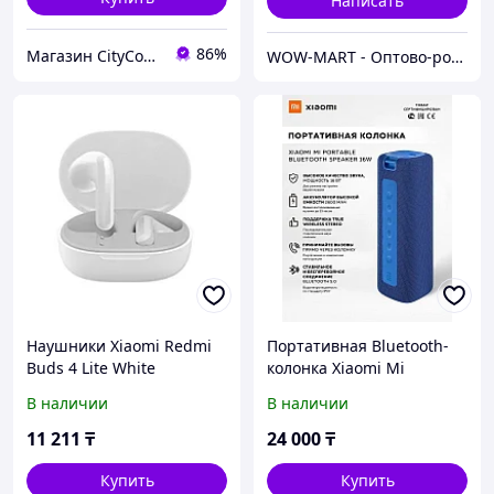
Написать
86%
Магазин CityCom.kz +7-727-250-1209
WOW-MART - Оптово-розничный Склад - товары на заказ до двери
Наушники Xiaomi Redmi
Портативная Bluetooth-
Buds 4 Lite White
колонка Xiaomi Mi
(BHR6919GL)
Outdoor Speaker MDZ-36-
В наличии
В наличии
DB
11 211
₸
24 000
₸
Купить
Купить