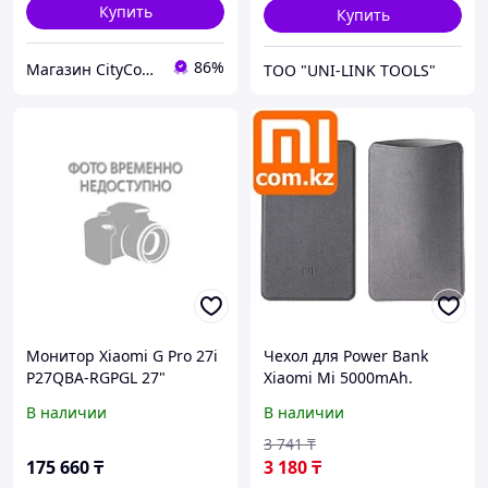
Купить
Купить
86%
Магазин CityCom.kz +7-727-250-1209
ТОО "UNI-LINK TOOLS"
Монитор Xiaomi G Pro 27i
Чехол для Power Bank
P27QBA-RGPGL 27"
Xiaomi Mi 5000mAh.
Оригинал. Арт.4264
В наличии
В наличии
3 741
₸
175 660
₸
3 180
₸