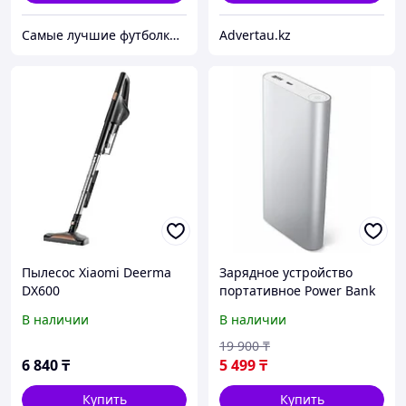
Самые лучшие футболки на планете продаются тут.
Advertau.kz
Пылесос Xiaomi Deerma
Зарядное устройство
DX600
портативное Power Bank
XIAOMI {10400, 20800
В наличии
В наличии
mAh} (Серебро / 20800
мА/ч)
19 900
₸
6 840
₸
5 499
₸
Купить
Купить