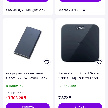
Самые лучшие футболки на планете продаются тут.
Магазин "DELTA"
Аккумулятор внешний
Весы Xiaomi Smart Scale
Xiaomi 22.5W Power Bank
S200 GL MJTZC02YM 150
10000 (BHR5884GL)
кг.
В наличии
В наличии
15 119
.67
₸
13 703
.20
₸
7 872
₸
Купить
Купить