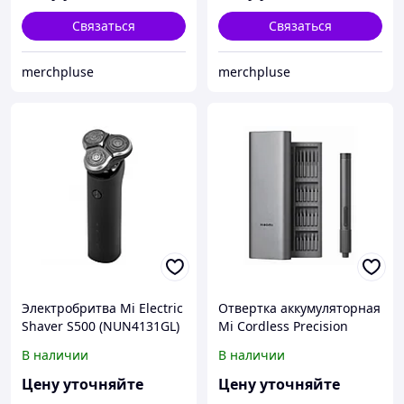
Связаться
Связаться
merchpluse
merchpluse
Электробритва Mi Electric
Отвертка аккумуляторная
Shaver S500 (NUN4131GL)
Mi Cordless Precision
Screwdriver Kit
В наличии
В наличии
MJDDLSD003QW
(BHR5474GL)
Цену уточняйте
Цену уточняйте