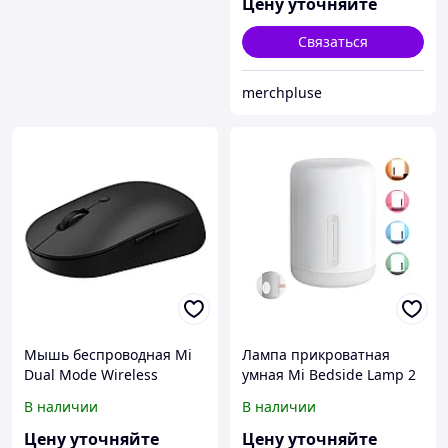
Цену уточняйте
Связаться
merchpluse
Мышь беспроводная Mi
Лампа прикроватная
Dual Mode Wireless
умная Mi Bedside Lamp 2
Mouse Silent Edition Black
MJCTD02YL (MUE4093GL)
В наличии
В наличии
WXSMSBMW02
(HLK4041GL)
Цену уточняйте
Цену уточняйте