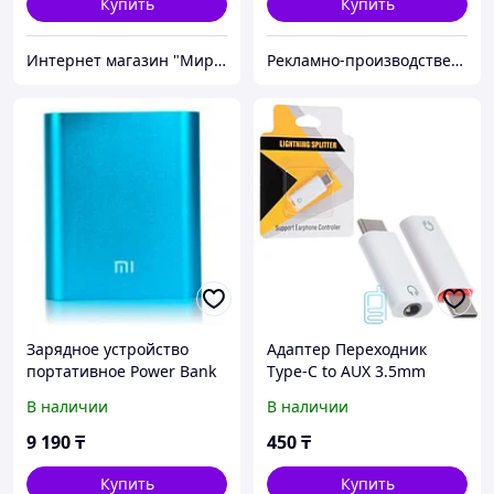
Купить
Купить
Интернет магазин "Мир Электроники" г. Астана
Рекламно-производственная компания «2Ymedia»
Зарядное устройство
Адаптер Переходник
портативное Power Bank
Type-C to AUX 3.5mm
XIAOMI {10400, 20800
female для LeEco / Xiaomi
В наличии
В наличии
mAh} (Голубой / 10400 мА/
ч)
9 190
₸
450
₸
Купить
Купить