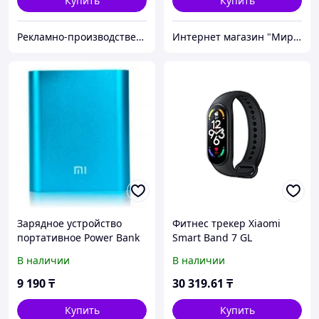
Купить
Купить
Рекламно-производственная компания «2Ymedia»
Интернет магазин "Мир Электроники" г. Астана
Зарядное устройство
Фитнес трекер Xiaomi
портативное Power Bank
Smart Band 7 GL
XIAOMI {10400, 20800
(BHR6008GL)
В наличии
В наличии
mAh} (Голубой / 10400 мА/
ч)
9 190
₸
30 319
.61
₸
Купить
Купить