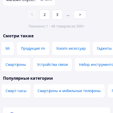
1
2
3
...
Показано 1 - 48 товаров из 500+
Смотри также
Mi
Продукция mi
Xiaomi аксессуар
Гаджеты 
Смартфоны
Устройства связи
Набор инструменто
Популярные категории
Смарт-часы
Смартфоны и мобильные телефоны