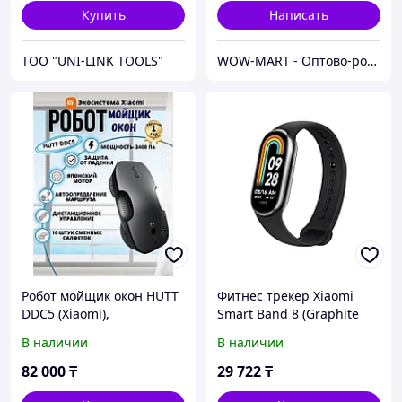
Купить
Написать
ТОО "UNI-LINK TOOLS"
WOW-MART - Оптово-розничный Склад - товары на заказ до двери
Робот мойщик окон HUTT
Фитнес трекер Xiaomi
DDC5 (Xiaomi),
Smart Band 8 (Graphite
аккумулятор, черный
Black)
В наличии
В наличии
82 000
₸
29 722
₸