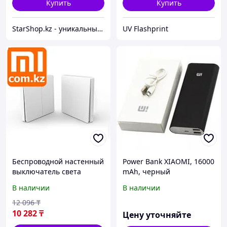
Купить
Купить
StarShop.kz - уникальные вещи с доставкой на дом
UV Flashprint
Беспроводной настенный
Power Bank XIAOMI, 16000
выключатель света
mAh, черный
Xiaomi Mi Aqara Smart
В наличии
В наличии
Light single, одинарный,
ZigBee Арт.5271
12 096
₸
10 282
₸
Цену уточняйте