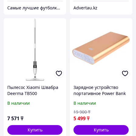
Самые лучшие футболки на планете продаются тут.
Advertau.kz
Пылесос Xiaomi Швабра
Зарядное устройство
Deerma TB500
портативное Power Bank
XIAOMI {10400, 20800
В наличии
В наличии
mAh} (Золото / 20800 мА/
ч)
19 900
₸
7 571
₸
5 499
₸
Купить
Купить