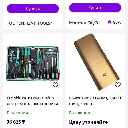
Купить
Купить
86%
Магазин CityCom.kz +7-727-250-1209
ТОО "UNI-LINK TOOLS"
Pro'skit PK-612NB Набор
Power Bank XIAOMI, 16000
для ремонта электроники
mAh, золото
В наличии
В наличии
76 025
₸
Цену уточняйте