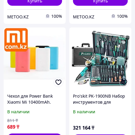
Купить
Купить
100%
100%
METOO.KZ
METOO.KZ
Чехол для Power Bank
Pro'skit PK-1900NB Набор
Xiaomi Mi 10400mAh.
инструментов для
Оригинал. Арт.4267
электрика и электроники
В наличии
В наличии
профессиональный
811
₸
689
₸
321 164
₸