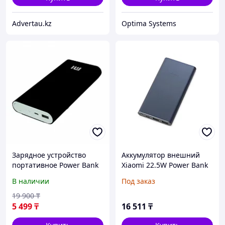
Advertau.kz
Optima Systems
Зарядное устройство
Аккумулятор внешний
портативное Power Bank
Xiaomi 22.5W Power Bank
XIAOMI {10400, 20800
10000 (BHR5884GL)
В наличии
Под заказ
mAh} (Черный / 20800 мА/
ч)
19 900
₸
5 499
₸
16 511
₸