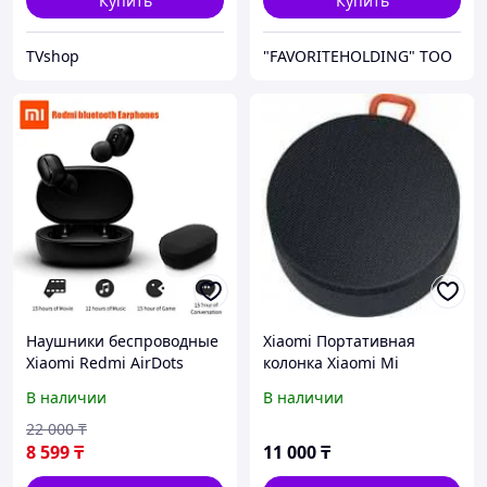
Купить
Купить
TVshop
"FAVORITEHOLDING" TOO
Наушники беспроводные
Xiaomi Портативная
Xiaomi Redmi AirDots
колонка Xiaomi Mi
Portable Bluetooth
В наличии
В наличии
Speaker (черный)
22 000
₸
8 599
₸
11 000
₸