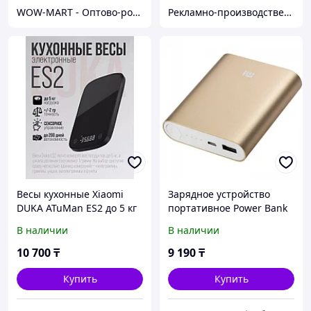
WOW-MART - Оптово-розничный Склад - товары на заказ до двери
Рекламно-производственная компания «2Ymedia»
Весы кухонные Xiaomi
Зарядное устройство
DUKA ATuMan ES2 до 5 кг
портативное Power Bank
XIAOMI {10400, 20800
В наличии
В наличии
mAh} (Золото / 10400 мА/
ч)
10 700
₸
9 190
₸
Купить
Купить