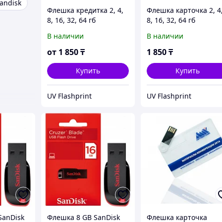
andisk
Флешка кредитка 2, 4,
Флешка карточка 2, 4
8, 16, 32, 64 гб
8, 16, 32, 64 гб
В наличии
В наличии
от
1 850
₸
1 850
₸
Купить
Купить
UV Flashprint
UV Flashprint
SanDisk
Флешка 8 GB SanDisk
Флешка карточка