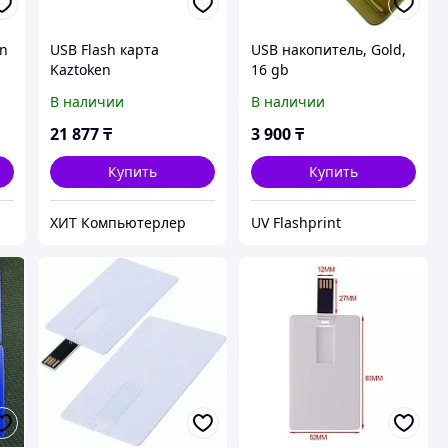
en
USB Flash карта
USB накопитель, Gold,
Kaztoken
16 gb
15023007_905188350 72
В наличии
В наличии
Кб красный
21 877
₸
3 900
₸
Купить
Купить
ХИТ Компьютерлер
UV Flashprint