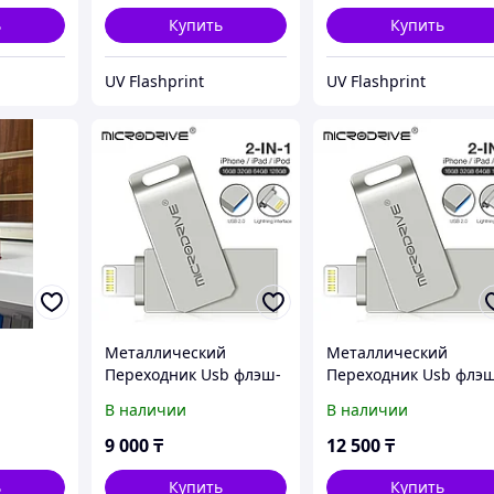
ь
Купить
Купить
UV Flashprint
UV Flashprint
Металлический
Металлический
Переходник Usb флэш-
Переходник Usb флэ
накопитель 2 в 1
накопитель 2 в 1
В наличии
В наличии
флешка Айфон
флешка Айфон
9 000
₸
12 500
₸
ь
Купить
Купить