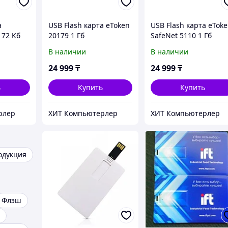
а
USB Flash карта eToken
USB Flash карта eTok
 72 Кб
20179 1 Гб
SafeNet 5110 1 Гб
В наличии
В наличии
24 999
₸
24 999
₸
ь
Купить
Купить
рлер
ХИТ Компьютерлер
ХИТ Компьютерлер
одукция
Флэш