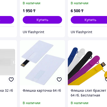
ставка
В наличии
В наличии
1 950
₸
6 500
₸
ь
Купить
Купить
UV Flashprint
UV Flashprint
ка 32 гб
Флешка карточка 64 гб
Флешка слэп браслет
64 гб. Бесплатная
доставка по РК.
В наличии
В наличии