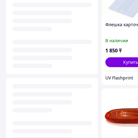
Флешка карточ
В наличии
1 850
₸
Купит
UV Flashprint