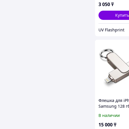
3 050
₸
Купит
UV Flashprint
Флешка для iP
Samsung 128 гб
В наличии
15 000
₸