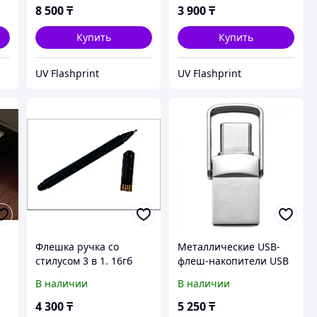
8 500
₸
3 900
₸
Купить
Купить
UV Flashprint
UV Flashprint
D
Флешка ручка со
Металлические USB-
стилусом 3 в 1. 16гб
флеш-накопители USB
3.0 Mini TYPE-C, 64 ГБ
В наличии
В наличии
4 300
₸
5 250
₸