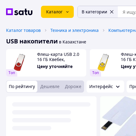
Каталог
В категории
Каталог товаров
Техника и электроника
Компьютерна
USB накопители
в Казахстане
Флеш-карта USB 2.0
Флеш-к
16 ГБ Квебек,
16 ГБ 
красный
Цену уточняйте
Цену 
Tоп
Tоп
По рейтингу
Дешевле
Дороже
Интерфейс
Пр