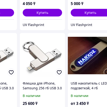
4 050
₸
5 000
₸
ь
Купить
Купить
UV Flashprint
UV Flashprint
hone,
Флешка для iPhone,
USB накопитель с LE
 USB 3.0
Samsung 256 гб USB 3.0
подсветкой, 4 гб
В наличии
В наличии
25 600
₸
от
3 450
₸