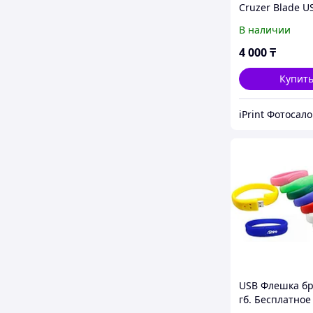
Cruzer Blade U
Drive
В наличии
4 000
₸
Купит
USB Флешка бр
гб. Бесплатное 