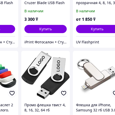
SB Flash
Cruzer Blade USB Flash
прозрачная 4, 8, 16, 3
Drive
64 гб
В наличии
В наличии
3 300
₸
от
1 850
₸
ь
Купить
Купить
iPrint Фотосалон + Студия фотомозаики, Расходники для вашего принтера
iPrint Фотосалон + Студия фотомозаики, Расходники для вашего принтера
UV Flashprint
аслет 2
Промо флешка твист 4,
Флешка для iPhone,
лого.
8, 16, 32, 64 гб
Samsung 32 гб USB 3.