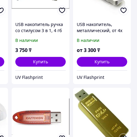
USB накопитель ручка
USB накопитель,
со стилусом 3 в 1, 4 гб
металлический, от 4х
до 64 гб
В наличии
В наличии
3 750
₸
от
3 300
₸
Купить
Купить
UV Flashprint
UV Flashprint