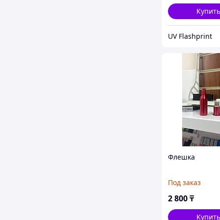
Купит
UV Flashprint
Флешка
Под заказ
2 800
₸
Купит