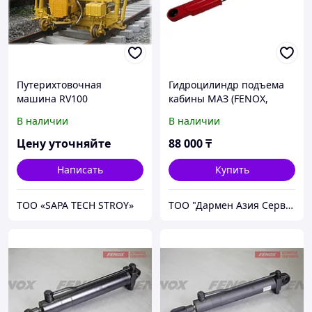
Путерихтовочная
Гидроцилиндр подъема
машина RV100
кабины МАЗ (FENOX,
HC001) 6430-5003010-010
В наличии
В наличии
Цену уточняйте
88 000
₸
Написать
Купить
ТОО «SAPA TECH STROY»
ТОО "Дармен Азия Сервис"