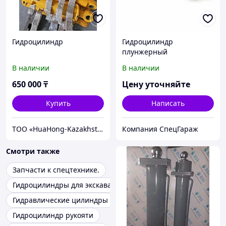
Гидроцилиндр
Гидроцилиндр
плунжерный
В наличии
В наличии
650 000
₸
Цену уточняйте
Купить
Написать
TOO «HuaHong-Kazakhstan» (ХуаХун-Казахстан)
Компания СпецГараж
Смотри также
Запчасти к спецтехнике.
Гидроцилиндры для экскаваторов HYUNDAI
Гидравлические цилиндры
Гидроцилиндр рукояти