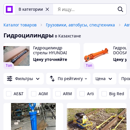
В категории
Каталог товаров
Грузовики, автобусы, спецтехника
Ав
Гидроцилиндры
в Казахстане
Гидроцилиндр
Гидроци
стрелы HYUNDAI
DOOSA
Цену уточняйте
Цену у
Tоп
Tоп
Фильтры
По рейтингу
Цена
Про
AE&T
AGM
ARM
Arti
Big Red