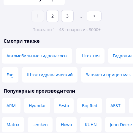
1
2
3
...
Показано 1 - 48 товаров из 8000+
Смотри также
Автомобильные гидронасосы
Шток твч
Гидроцил
Fag
Шток гидравлический
Запчасти прицеп маз
Популярные производители
ARM
Hyundai
Festo
Big Red
AE&T
Matrix
Lemken
Howo
KUHN
John Deere