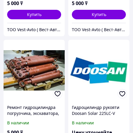
5 000
₸
5 000
₸
Купить
Купить
ТОО Vest-Avto ( Вест-Авто )
ТОО Vest-Avto ( Вест-Авто )
Ремонт гидроцилиндра
Гидроцилиндр рукояти
погрузчика, экскаватора,
Doosan Solar 225LC-V
грейдера, бульдозера,
2440-9236B
В наличии
В наличии
бетононасоса, автокрана
итд
5 000
₸
Цену уточняйте