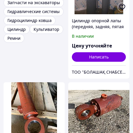
Запчасти на экскаваторы
Гидравлические системы
Гидроцилиндр ковша
Цилиндр опорной лапы
(передняя, задняя, пятая
Цилиндр
Культиватор
лапа) на автокран XCMG
В наличии
Ремни
QY25K
Цену уточняйте
Написать
ТОО "БОЛАШАҚ СНАБСЕРВИС"