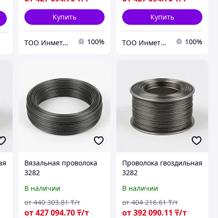
Купить
Купить
100%
100%
ТОО Инметпром
ТОО Инметпром
ая
Вязальная проволока
Проволока гвоздильная
3282
3282
В наличии
В наличии
от
440 303
.81
₸/т
от
404 216
.61
₸/т
от
427 094
.70
₸/т
от
392 090
.11
₸/т