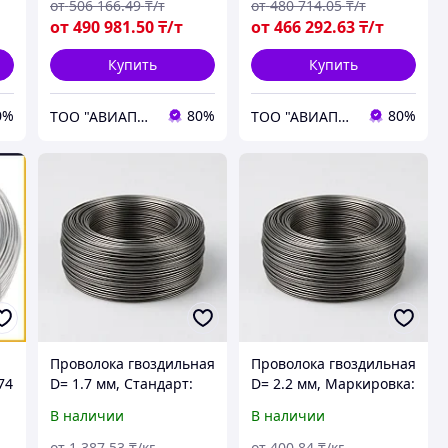
от
506 166
.49
₸/т
от
480 714
.05
₸/т
от
490 981
.50
₸/т
от
466 292
.63
₸/т
Купить
Купить
0%
80%
80%
ТОО "АВИАПРОМСТАЛЬ"
ТОО "АВИАПРОМСТАЛЬ"
Проволока гвоздильная
Проволока гвоздильная
74
D= 1.7 мм, Стандарт:
D= 2.2 мм, Маркировка:
ГОСТ 3282-74,
ТНС, Стандарт: ГОСТ
В наличии
В наличии
Упаковка: моток
3282-74
от
1 387
.53
₸/кг
от
400
.84
₸/кг