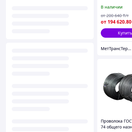
14мм ГОСТ 328
В наличии
гвоздильная
от
200 640
₸/т
от
194 620
.80
Купит
МетТрансТерминал
Проволока ГОС
74 общего наз