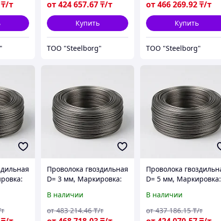
₸/т
от
424 657
.67
₸/т
от
466 269
.92
₸/т
ь
Купить
Купить
"
ТОО "Steelborg"
ТОО "Steelborg"
здильная
Проволока гвоздильная
Проволока гвоздильн
ировка:
D= 3 мм, Маркировка:
D= 5 мм, Маркировка
ГОСТ
ТНС, Стандарт: ГОСТ
ТН, Стандарт: ГОСТ
В наличии
В наличии
3282-74
3282-74
/т
от
483 214
.46
₸/т
от
437 186
.15
₸/т