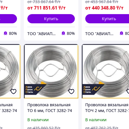
/т
от
733 867
.64
₸/т
от
453 967
.84
₸/т
₸/т
от
711 851
.61
₸/т
от
440 348
.80
₸/т
ь
Купить
Купить
80%
80%
8
ТОО "АВИАПРОМСТАЛЬ"
ТОО "АВИАПРОМСТАЛЬ"
альная
Проволока вязальная
Проволока вязальная
 3282-74
ТО 6 мм, ГОСТ 3282-74
ТОЧ 2 мм, ГОСТ 3282-
В наличии
В наличии
/т
от
435 860
.52
₸/т
от
487 762
.25
₸/т