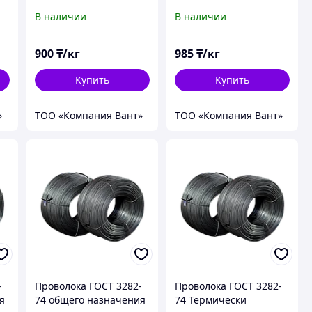
(ОК)
(ОК)
В наличии
В наличии
900
₸/кг
985
₸/кг
Купить
Купить
»
ТОО «Компания Вант»
ТОО «Компания Вант»
-
Проволока ГОСТ 3282-
Проволока ГОСТ 3282-
я
74 общего назначения
74 Термически