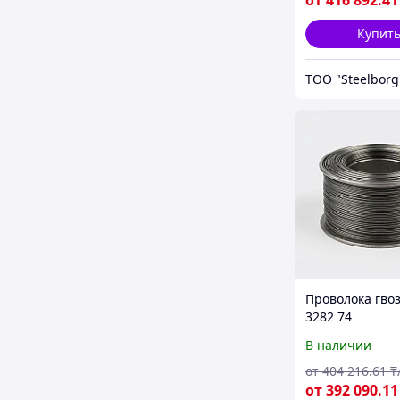
от
416 892
.41
Купит
ТОО "Steelborg
Проволока гво
3282 74
В наличии
от
404 216
.61
₸
от
392 090
.11