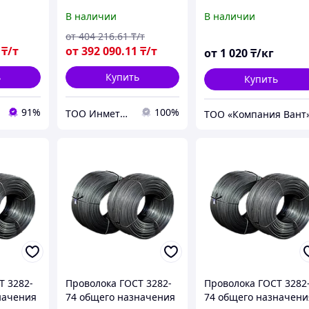
2-74
(ОК)
В наличии
В наличии
от
404 216
.61
₸/т
₸/т
от
392 090
.11
₸/т
от
1 020
₸/кг
ь
Купить
Купить
91%
100%
ТОО Инметпром
ТОО «Компания Вант
Т 3282-
Проволока ГОСТ 3282-
Проволока ГОСТ 3282
начения
74 общего назначения
74 общего назначени