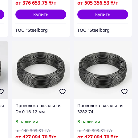
от
376 653
.75
₸/т
от
505 356
.53
₸/т
Купить
Купить
ТОО "Steelborg"
ТОО "Steelborg"
ая
Проволока вязальная
Проволока вязальная
:
D= 0,16-12 мм,
3282 74
Маркировка: ТО;
В наличии
В наличии
ТОЧ..., Стандарт: 3282-
74..., Марка: 1кп; 10...
от
440 303
.81
₸/т
от
440 303
.81
₸/т
от
427 094
.70
₸/т
от
427 094
.70
₸/т