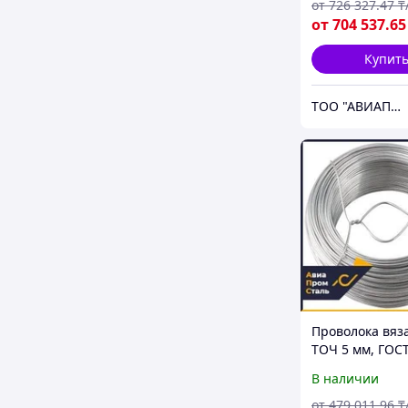
от
726 327
.47
₸
от
704 537
.65
Купит
ТОО "АВИАПРОМСТАЛЬ"
Проволока вяз
ТОЧ 5 мм, ГОСТ
В наличии
от
479 011
.96
₸