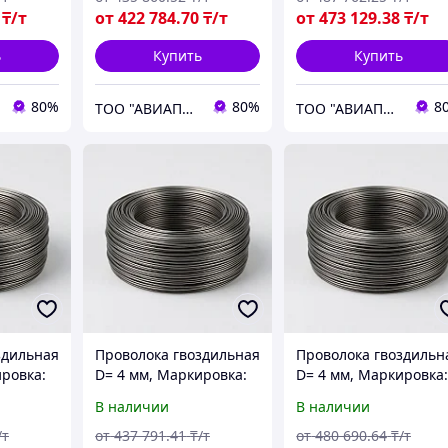
₸/т
от
422 784
.70
₸/т
от
473 129
.38
₸/т
ь
Купить
Купить
80%
80%
8
ТОО "АВИАПРОМСТАЛЬ"
ТОО "АВИАПРОМСТАЛЬ"
здильная
Проволока гвоздильная
Проволока гвоздильн
ировка:
D= 4 мм, Маркировка:
D= 4 мм, Маркировка
ГОСТ
ТН, Стандарт: ГОСТ
ТНС, Стандарт: ГОСТ
В наличии
В наличии
3282-74
3282-74
/т
от
437 791
.41
₸/т
от
480 690
.64
₸/т