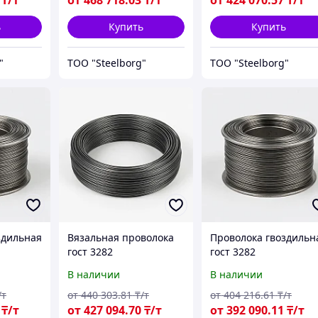
₸/т
от
468 718
.03
₸/т
от
424 070
.57
₸/т
ь
Купить
Купить
"
ТОО "Steelborg"
ТОО "Steelborg"
здильная
Вязальная проволока
Проволока гвоздильн
гост 3282
гост 3282
В наличии
В наличии
/т
от
440 303
.81
₸/т
от
404 216
.61
₸/т
₸/т
от
427 094
.70
₸/т
от
392 090
.11
₸/т