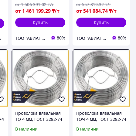
от
1 506 391
.02
₸/т
от
557 819
.32
₸/т
от
1 461 199
.29
₸/т
от
541 084
.74
₸/т
Купить
Купить
80%
80%
ТОО "АВИАПРОМСТАЛЬ"
ТОО "АВИАПРОМСТАЛЬ"
»
Проволока вязальная
Проволока вязальная
74
ТО 4 мм, ГОСТ 3282-74
ТОЧ 4 мм, ГОСТ 3282-74
В наличии
В наличии