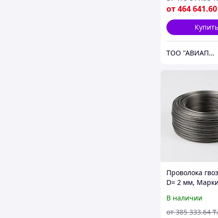
от
464 641
.60
Купит
ТОО "АВИАПРОМСТАЛЬ"
Проволока гво
D= 2 мм, Марк
ТН, Стандарт: 
В наличии
3282-74
от
385 333
.64
₸