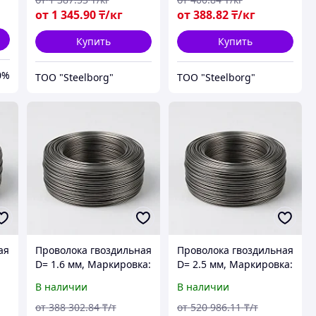
от
1 345
.90
₸/кг
от
388
.82
₸/кг
Купить
Купить
0%
ТОО "Steelborg"
ТОО "Steelborg"
ая
Проволока гвоздильная
Проволока гвоздильная
:
D= 1.6 мм, Маркировка:
D= 2.5 мм, Маркировка:
ТН, Стандарт: ГОСТ
ТН, Стандарт: ГОСТ
В наличии
В наличии
3282-74
3282-74
от
388 302
.84
₸/т
от
520 986
.11
₸/т