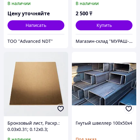
В наличии
В наличии
Цену уточняйте
2 500
₸
Написать
Купить
ТОО "Advanced NDT"
Магазин-склад "МУРАШ-АТА"
Бронзовый лист, Раскр.:
Гнутый швеллер 100х50х4
0.03х0.31; 0.12х0.3;
0.175х0.3..., Толщ.: 0,04-
В наличии
Под заказ