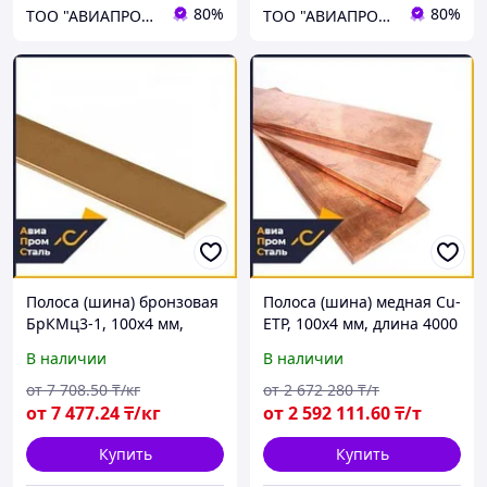
80%
80%
ТОО "АВИАПРОМСТАЛЬ"
ТОО "АВИАПРОМСТАЛЬ"
Полоса (шина) бронзовая
Полоса (шина) медная Cu-
БрКМц3-1, 100х4 мм,
ETP, 100х4 мм, длина 4000
длина 850 мм, твёрдая
мм, ГОСТ 434-78
В наличии
В наличии
от
7 708
.50
₸/кг
от
2 672 280
₸/т
от
7 477
.24
₸/кг
от
2 592 111
.60
₸/т
Купить
Купить