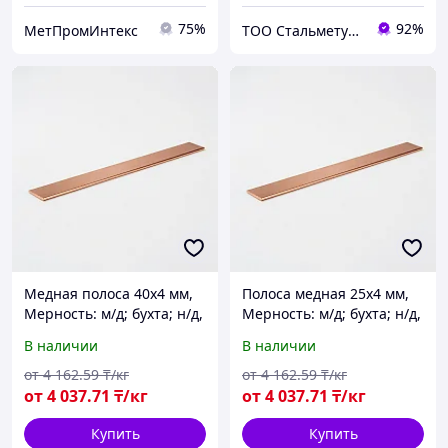
75%
92%
МетПромИнтекс
ТОО Стальметурал
Медная полоса 40х4 мм,
Полоса медная 25х4 мм,
Мерность: м/д; бухта; н/д,
Мерность: м/д; бухта; н/д,
Марка: М1; М1т; М1м...
Марка: М1; М1т; М1м...
В наличии
В наличии
от
4 162
.59
₸/кг
от
4 162
.59
₸/кг
от
4 037
.71
₸/кг
от
4 037
.71
₸/кг
Купить
Купить