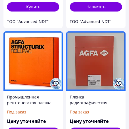
Купить
Написать
ТОО "Advanced NDT"
ТОО "Advanced NDT"
Промышленная
Пленка
рентгеновская пленка
радиографическая
Agfa D7 PB 100мм х 90м
техническая AGFA D7 NIF
Под заказ
Под заказ
30см х 40см(100 листов)
Цену уточняйте
Цену уточняйте