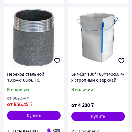
Переход стальной
Биг-бэг 100*100*140см, 4-
100х4х100х4, 10,
х стропный с верхней
Концентрический
сборкой. (для 1 т)
В наличии
В наличии
от
882
.94
₸
от
856
.45
₸
от
4 200
₸
Купить
Купить
80%
ТОО "АВИАПРОМСТАЛЬ"
ИП Полипак С