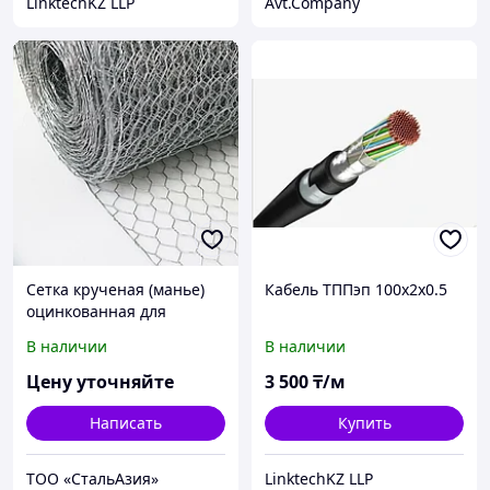
LinktechKZ LLP
Avt.Company
Сетка крученая (манье)
Кабель ТППэп 100х2х0.5
оцинкованная для
габионных конструкций
В наличии
В наличии
100х100х3,4 мм ГОСТ Р
51285-99
Цену уточняйте
3 500
₸/м
Написать
Купить
ТОО «СтальАзия»
LinktechKZ LLP