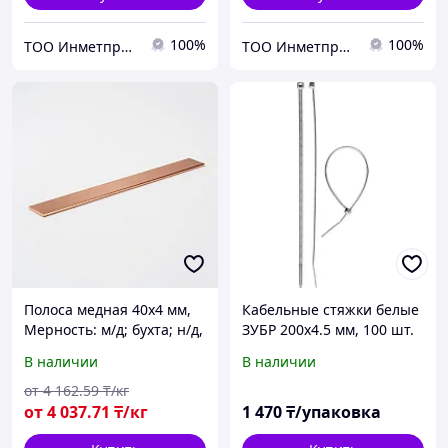
100%
100%
ТОО Инметпром
ТОО Инметпром
Полоса медная 40х4 мм,
Кабельные стяжки белые
Мерность: м/д; бухта; н/д,
ЗУБР 200х4.5 мм, 100 шт.
Марка: М1; М1т; М1м...
(309010-45-200)
В наличии
В наличии
от
4 162
.59
₸/кг
от
4 037
.71
₸/кг
1 470
₸/упаковка