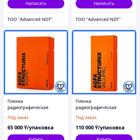
Написать
Написать
ТОО "Advanced NDT"
ТОО "Advanced NDT"
Пленка
Пленка
радиографическая
радиографическая
техническая Agfa D7 PB
техническая Agfa D7 PB
Под заказ
Под заказ
9см х 12см (100 листов)
10см х 24см (100 листов)
65 000
₸/упаковка
110 000
₸/упаковка
Купить
Купить