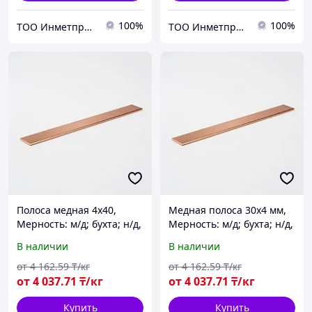
100%
100%
ТОО Инметпром
ТОО Инметпром
Полоса медная 4х40,
Медная полоса 30х4 мм,
Мерность: м/д; бухта; н/д,
Мерность: м/д; бухта; н/д,
Марка: М1; М1т; М1м...
Марка: М1; М1т; М1м...
В наличии
В наличии
от
4 162
.59
₸/кг
от
4 162
.59
₸/кг
от
4 037
.71
₸/кг
от
4 037
.71
₸/кг
Купить
Купить