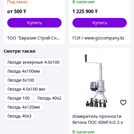
Под заказ
В наличии
от
500
₸
1 225 900
₸
Купить
Купить
ТОО "Евразия Строй Снаб"
ГСИ / www.gsicompany.kz
Смотри также
Гвозди анкерные 4.0x100
Гвоздь 4х100мм
Гвозди 6х100
Гвозди 4 0х100 вес
Гвозди 100
Гвоздь 40х2
Гвоздь 4х120мм
Гвоздь 40х3
Измеритель прочности
бетона ПОС-60МГ4.О 2-х
опорный
В наличии