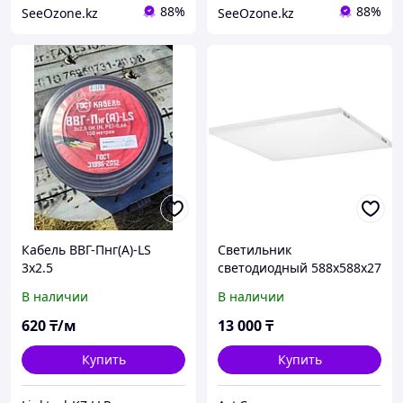
88%
88%
SeeOzone.kz
SeeOzone.kz
Кабель ВВГ-Пнг(А)-LS
Светильник
3х2.5
светодиодный 588х588х27
40Вт ОПАЛ 4000К 4400Лм
В наличии
В наличии
ГРИЛЬЯТО SPO-14-40-4K-
WH белый IP40 ЭРА
620
₸/м
13 000
₸
Купить
Купить