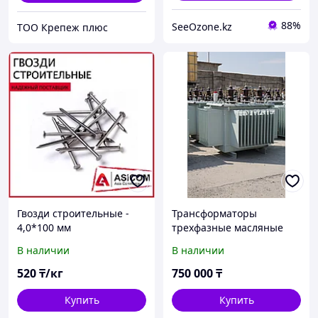
88%
SeeOzone.kz
ТОО Крепеж плюс
Гвозди строительные -
Трансформаторы
4,0*100 мм
трехфазные масляные
напряжением 6(10) кВ
В наличии
В наличии
(AI/AI) ТМГ 100/6
(10)-0,4YI, Д/Ун-11, У/Ун-0,
520
₸/кг
750 000
₸
Китай
Купить
Купить