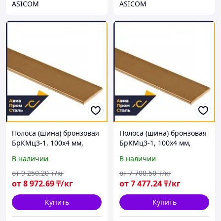
ASICOM
ASICOM
Полоса (шина) бронзовая
Полоса (шина) бронзовая
БрКМц3-1, 100х4 мм,
БрКМц3-1, 100х4 мм,
длина 1000 мм, твёрдая
длина 570 мм, твёрдая
В наличии
В наличии
от
9 250
.20
₸/кг
от
7 708
.50
₸/кг
от
8 972
.69
₸/кг
от
7 477
.24
₸/кг
Купить
Купить