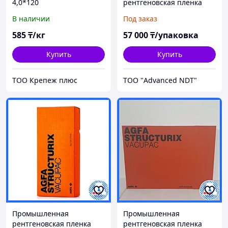
4,0*120
рентгеновская пленка
Agfa D4 PB 9см х 12см(100
В наличии
Под заказ
листов)
585
₸/кг
57 000
₸/упаковка
Купить
Купить
ТОО Крепеж плюс
ТОО "Advanced NDT"
Промышленная
Промышленная
рентгеновская пленка
рентгеновская пленка