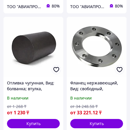
80%
80%
ТОО "АВИАПРОМСТАЛЬ"
ТОО "АВИАПРОМСТАЛЬ"
Отливка чугунная, Вид:
Фланец нержавеющий,
болванка; втулка,
Вид: свободный,
Размеры: 100х300...,
Диаметр(мм): 100
В наличии
В наличии
Марка: СЧ15..., ГОСТ:
ГОСТ 1412-85...
от
1 268
₸
от
34 248
.58
₸
от
1 230
₸
от
33 221
.12
₸
Купить
Купить