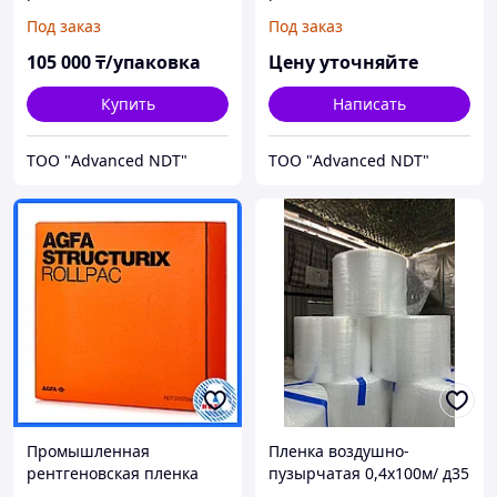
Agfa D4 PB 10см х
Agfa D4 PB 30см х
Под заказ
Под заказ
24см(100 листов)
40см(100 листов)
105 000
₸/упаковка
Цену уточняйте
Купить
Написать
ТОО "Advanced NDT"
ТОО "Advanced NDT"
Промышленная
Пленка воздушно-
рентгеновская пленка
пузырчатая 0,4х100м/ д35
Agfa D4 PB 100мм х 90м