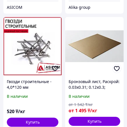
ASICOM
Alika group
Гвозди строительные -
Бронзовый лист, Раскрой:
4,0*120 мм
0.03х0.31; 0.12х0.3;
0.175х0.3..., s= 0,04-100
В наличии
В наличии
мм, Марка: БрБ2; БрАЖ9-
4...
от
1 542
₸/кг
от
1 495
₸/кг
520
₸/кг
Купить
Купить