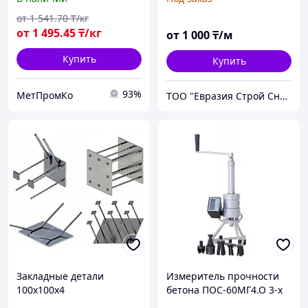
100 мм, Марка: БрАЖ9-4...
от
1 541
.70
₸/кг
от
1 495
.45
₸/кг
от
1 000
₸/м
Купить
Купить
93%
МетПромКо
ТОО "Евразия Строй Снаб"
Закладные детали
Измеритель прочности
100х100х4
бетона ПОС-60МГ4.О 3-х
опорный