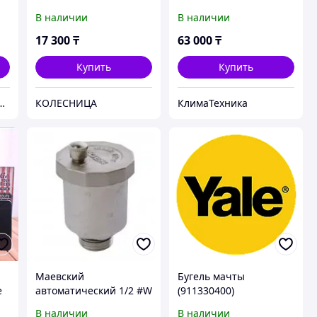
В наличии
В наличии
17 300
₸
63 000
₸
Купить
Купить
 сувениры в Павлодаре
КОЛЕСНИЦА
КлимаТехника
Маевский
Бугель мачты
e
автоматический 1/2 #W
(911330400)
KR.1255 Koer
В наличии
В наличии