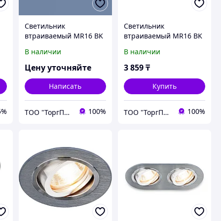
Светильник
Светильник
втраиваемый MR16 BK
втраиваемый MR16 BK
черный /1061/1/
черный /1061/2/
В наличии
В наличии
Цену уточняйте
3 859
₸
Написать
Купить
5%
100%
100%
ТОО "ТоргПром"
ТОО "ТоргПром"