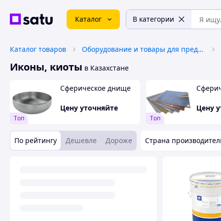
Каталог
В категории
Каталог товаров
Оборудование и товары для предоставления услуг
Иконы, киоты
в Казахстане
Сферическое днище
Сфери
Цену уточняйте
Цену 
Tоп
Tоп
По рейтингу
Дешевле
Дороже
Страна производител