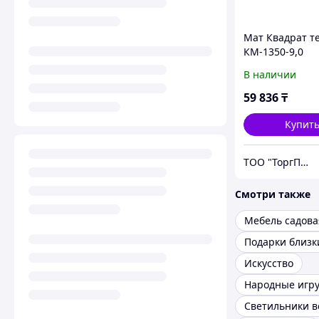
Мат Квадрат т
КМ-1350-9,0
В наличии
59 836
₸
Купит
ТОО "ТоргПром"
Смотри также
Мебель садова
Подарки близк
Искусство
Народные игр