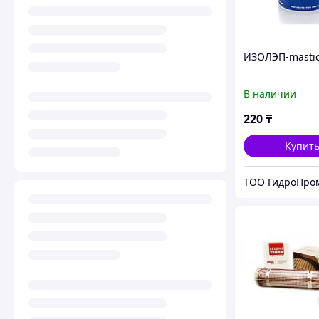
ИЗОЛЭП-masti
В наличии
220
₸
Купит
ТОО ГидроПро