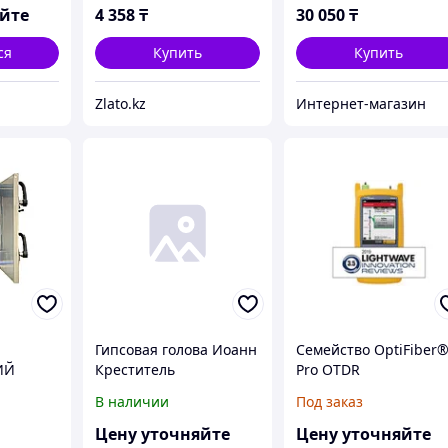
яйте
4 358
₸
30 050
₸
ся
Купить
Купить
Zlato.kz
Интернет-магазин
Гипсовая голова Иоанн
Семейство OptiFiber
ИЙ
Креститель
Pro OTDR
В наличии
Под заказ
Цену уточняйте
Цену уточняйте