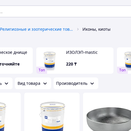
Религиозные и эзотерические товары
Иконы, киоты
ческое днище
ИЗОЛЭП-mastic
уточняйте
220
₸
Tоп
Tоп
ь
Вид товара
Производитель