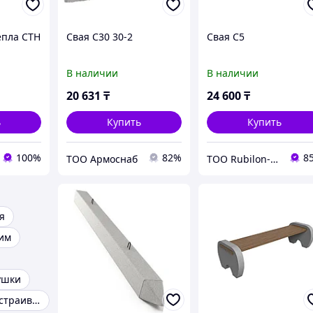
епла СТН
Свая С30 30-2
Свая С5
В наличии
В наличии
20 631
₸
24 600
₸
ь
Купить
Купить
100%
82%
8
ТОО Армоснаб
ТОО Rubilon-поставщик №1
я
им
ушки
Светильники встраиваемые