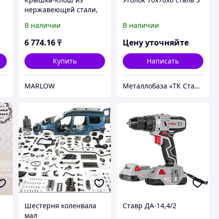
нержавеющей стали,
20×20×14 см, круглая
В наличии
В наличии
6 774
.16
₸
Цену уточняйте
Купить
Написать
MARLOW
Металлобаза «ТК Сталь»
Шестерня коленвала
Ставр ДА-14,4/2
мал