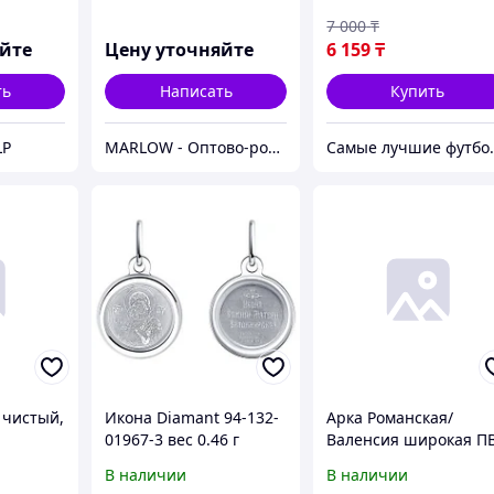
7 000
₸
яйте
Цену уточняйте
6 159
₸
ть
Написать
Купить
LP
MARLOW - Оптово-розничный склад.
Самые лучшие фу
 чистый,
Икона Diamant 94-132-
Арка Романская/
01967-3 вес 0.46 г
Валенсия широкая П
серебро, без вставок
миланский орех
В наличии
В наличии
750*200*1800