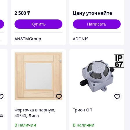
2 500
₸
Цену уточняйте
Купить
Написать
тболки на планете продаются тут.
AN&TMGroup
ADONIS
Форточка в парную,
Трион ОП
ВХ
40*40, Липа
В наличии
В наличии