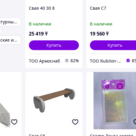
Свая 40 30 8
Свая С7
Малые архитектурные формы
В наличии
В наличии
25 419
₸
19 560
₸
Резинотехнические изделия рти
Купить
Купить
82%
8
ТОО Армоснаб
ТОО Rubilon-поставщик №1
Свая С6
Crismo Лента золото