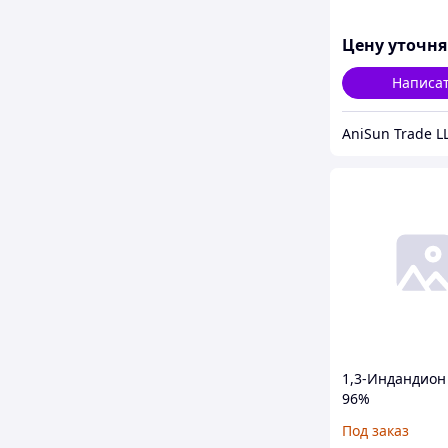
Цену уточн
Написа
AniSun Trade L
1,3-Индандион
96%
Под заказ