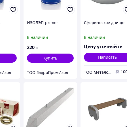
c
ИЗОЛЭП-primer
Сферическое днище
В наличии
В наличии
Цену уточняйте
220
₸
Написать
ь
Купить
10
ТОО Металон 2017
мИзол
ТОО ГидроПромИзол