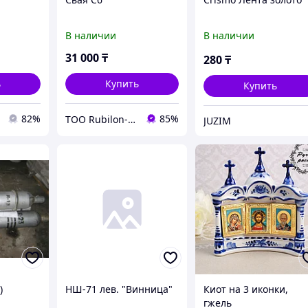
В наличии
В наличии
31 000
₸
280
₸
ь
Купить
Купить
82%
85%
ТОО Rubilon-поставщик №1
JUZIM
)
НШ-71 лев. "Винница"
Киот на 3 иконки,
гжель