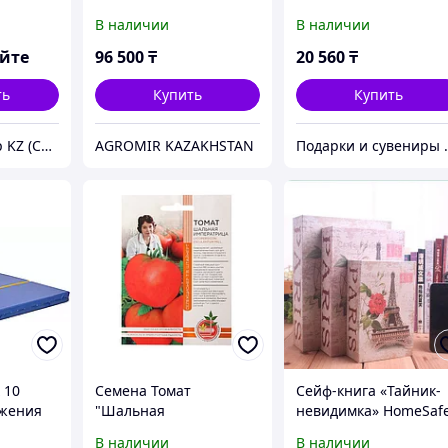
В наличии
В наличии
яйте
96 500
₸
20 560
₸
ть
Купить
Купить
ТОО SNG Group KZ (СНГ Групп КЗ)
AGROMIR KAZAKHSTAN
Подарки и
 10
Семена Томат
Сейф-книга «Тайник-
ожения
"Шальная
невидимка» HomeSaf
императрица", 20 шт
(18 х 11,5 х 5,5 см)
В наличии
В наличии