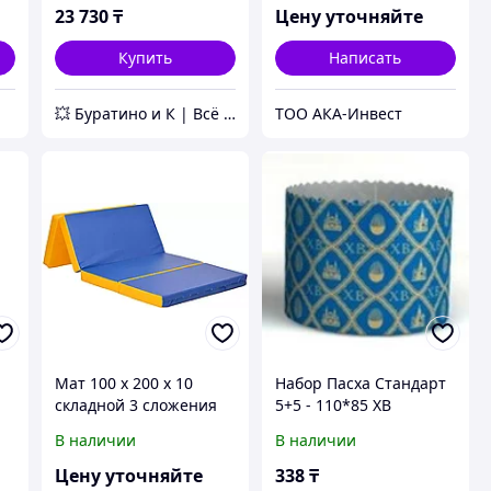
23 730
₸
Цену уточняйте
Купить
Написать
💥 Буратино и К | Всё для бани и сауны
ТОО АКА-Инвест
®
Мат 100 х 200 х 10
Набор Пасха Стандарт
складной 3 сложения
5+5 - 110*85 ХВ
корич.,90*90 ХВ
В наличии
В наличии
синий., 2 пачки
дрожжей) (запайщик)
Цену уточняйте
338
₸