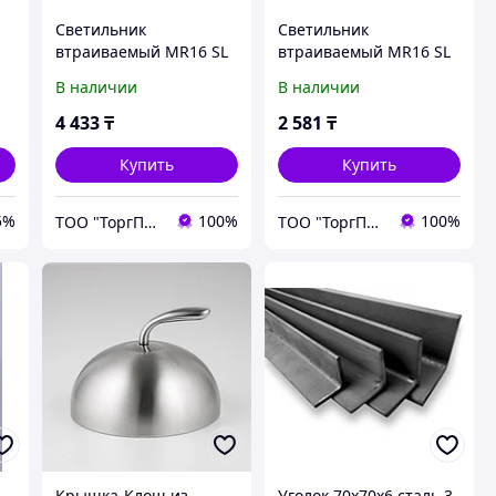
Светильник
Светильник
втраиваемый MR16 SL
втраиваемый MR16 SL
серебро /1061/1/
серебро /1061/2/
В наличии
В наличии
4 433
₸
2 581
₸
Купить
Купить
5%
100%
100%
ТОО "ТоргПром"
ТОО "ТоргПром"
Крышка-Клош из
Уголок 70х70х6 сталь 3