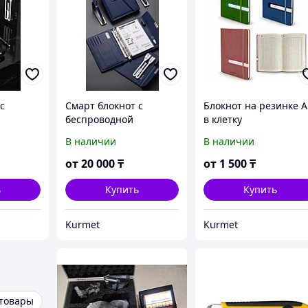
с
Смарт блокнот с
Блокнот на резинке А
беспроводной
в клетку
r bank
зарядкой, power bank
В наличии
В наличии
от
20 000
₸
от
1 500
₸
ь
Купить
Купить
Kurmet
Kurmet
 товары