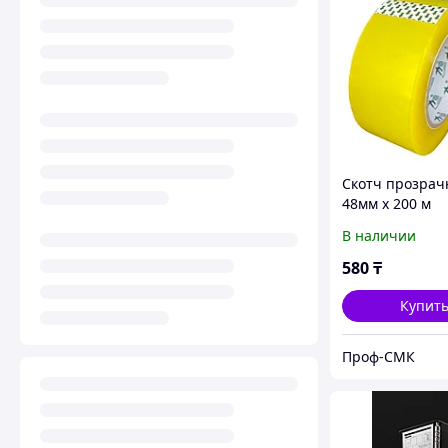
Скотч прозра
48мм х 200 м
В наличии
580
₸
Купит
Проф-СМК