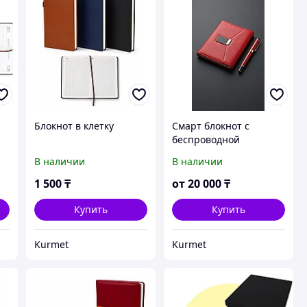
Блокнот в клетку
Смарт блокнот с
беспроводной
зарядкой, power bank
В наличии
В наличии
1 500
₸
от
20 000
₸
Купить
Купить
Kurmet
Kurmet