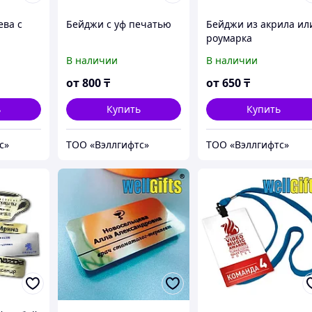
ева с
Бейджи с уф печатью
Бейджи из акрила ил
роумарка
В наличии
В наличии
от
800
₸
от
650
₸
ь
Купить
Купить
с»
ТОО «Вэллгифтс»
ТОО «Вэллгифтс»