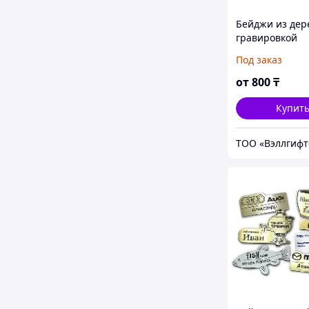
Бейджи из дер
гравировкой
Под заказ
от
800
₸
Купит
ТОО «Вэллгифт