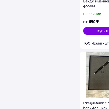
Бейдж именно
формы
В наличии
от
650
₸
Купит
ТОО «Вэллгифт
Ежедневник с 
bank флешкой 