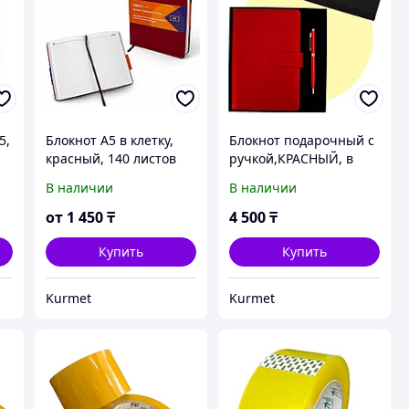
5,
Блокнот А5 в клетку,
Блокнот подарочный с
красный, 140 листов
ручкой,КРАСНЫЙ, в
клетку
В наличии
В наличии
от
1 450
₸
4 500
₸
Купить
Купить
Kurmet
Kurmet