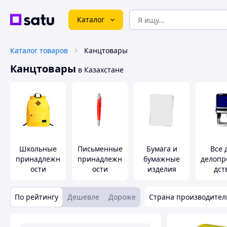
Каталог
Каталог товаров
Канцтовары
Канцтовары
в Казахстане
Школьные
Письменные
Бумага и
Все 
принадлежн
принадлежн
бумажные
делопр
ости
ости
изделия
дст
По рейтингу
Дешевле
Дороже
Страна производител