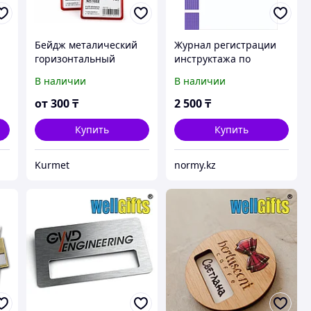
Бейдж металический
Журнал регистрации
горизонтальный
инструктажа по
85*54мм
безопасности и охране
В наличии
В наличии
труда
от
300
₸
2 500
₸
Купить
Купить
Kurmet
normy.kz