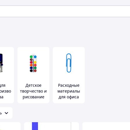
для
Детское
Расходные
оизво
творчество и
материалы
ва
рисование
для офиса
ь