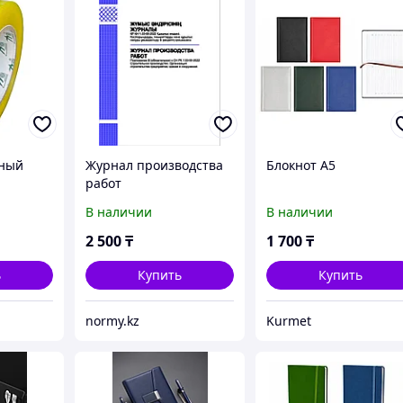
чный
Журнал производства
Блокнот А5
работ
В наличии
В наличии
2 500
₸
1 700
₸
ь
Купить
Купить
normy.kz
Kurmet