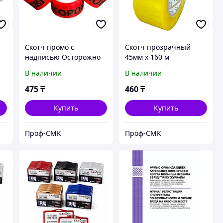
Скотч промо с
Скотч прозрачный
о
надписью Осторожно
45мм х 160 м
стекло, 48мм х 66 м
В наличии
В наличии
475
₸
460
₸
Купить
Купить
Проф-СМК
Проф-СМК