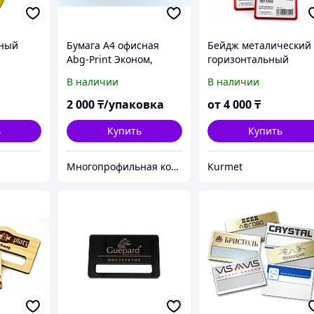
чный
Бумага А4 офисная
Бейдж металический
Abg-Print Эконом,
горизонтальный
Класс С, 500 листов
85*54мм (20шт/уп)
В наличии
В наличии
2 000
₸/упаковка
от
4 000
₸
ь
Купить
Купить
Многопрофильная компания "C&D Business"
Kurmet