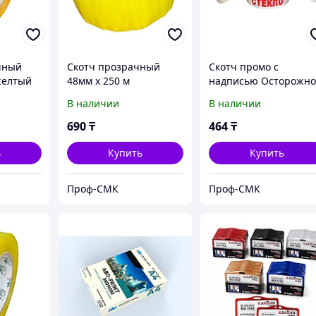
чный
Скотч прозрачный
Скотч промо с
желтый
48мм х 250 м
надписью Осторожн
стекло-Осторожно
В наличии
В наличии
хрупкое
690
₸
464
₸
ь
Купить
Купить
Проф-СМК
Проф-СМК