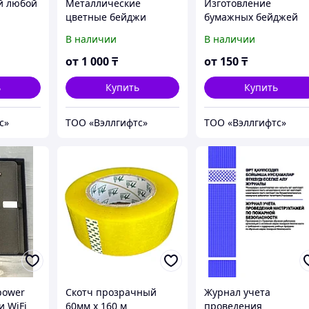
й любой
Металлические
Изготовление
цветные бейджи
бумажных бейджей
В наличии
В наличии
от
1 000
₸
от
150
₸
ь
Купить
Купить
с»
ТОО «Вэллгифтс»
ТОО «Вэллгифтс»
power
Скотч прозрачный
Журнал учета
и WiFi
60мм х 160 м
проведения