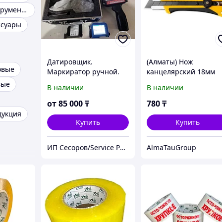
Пишущие инструменты
ссуары
Датировщик.
(Алматы) Нож
овые
Маркиратор ручной.
канцелярский 18мм
вые
В наличии
В наличии
от
85 000
₸
780
₸
дукция
Купить
Купить
ИП Сесоров/Service Pack
AlmaTauGroup