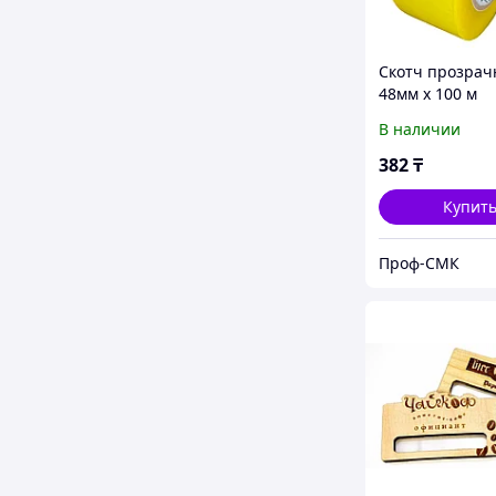
Скотч прозра
48мм х 100 м
В наличии
382
₸
Купит
Проф-СМК