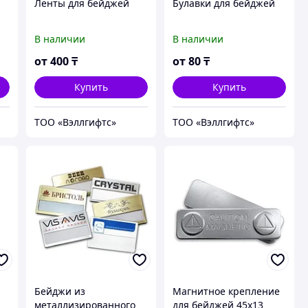
Ленты для бейджей
Булавки для бейджей
В наличии
В наличии
от
400
₸
от
80
₸
Купить
Купить
ТОО «Вэллгифтс»
ТОО «Вэллгифтс»
Бейджи из
Магнитное крепление
металлизированного
для бейджей 45х13