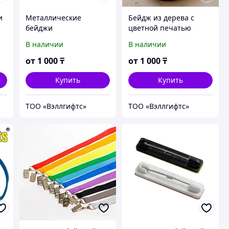
и
Металлические
Бейдж из дерева с
бейджи
цветной печатью
В наличии
В наличии
от
1 000
₸
от
1 000
₸
Купить
Купить
ТОО «Вэллгифтс»
ТОО «Вэллгифтс»