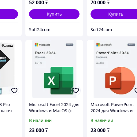
52 000
₸
70 000
₸
ь
Купить
Купить
Soft24com
Soft24com
3 Pro
Microsoft Excel 2024 для
Microsoft PowerPoint
 ключ
Windows и MacOS (с
2024 для Windows и
привязкой)
MacOS (с привязкой)
В наличии
В наличии
23 000
₸
23 000
₸