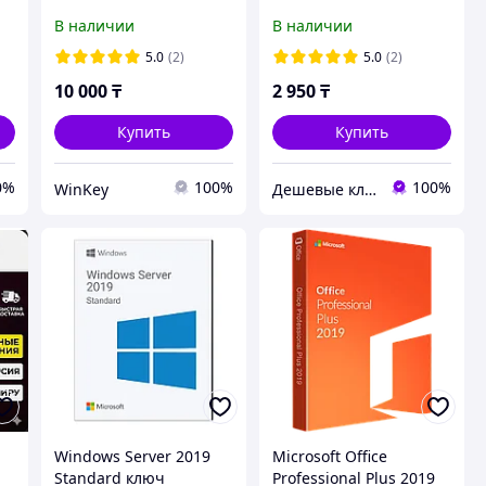
(Professional)
Онлайн активация
В наличии
В наличии
Бессрочный ключ
5.0
(2)
5.0
(2)
10 000
₸
2 950
₸
Купить
Купить
0%
100%
100%
WinKey
Дешевые ключи для Windows, MS Office, Visio, Project, MS SQL Server
Windows Server 2019
Microsoft Office
Standard ключ
Professional Plus 2019