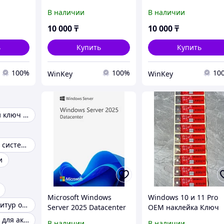
(Домашняя)
(Домашняя)
В наличии
В наличии
10 000
₸
10 000
₸
ь
Купить
Купить
100%
100%
10
WinKey
WinKey
Лицензионный ключ виндовс
Операционная система ключ
и
Microsoft Windows
Windows 10 и 11 Pro
Ключ для фурнитур оконной
Server 2025 Datacenter
ОЕМ наклейка Ключ
Лицензионный ключ
стикер
Ключ продукта для активации windows
В наличии
В наличии