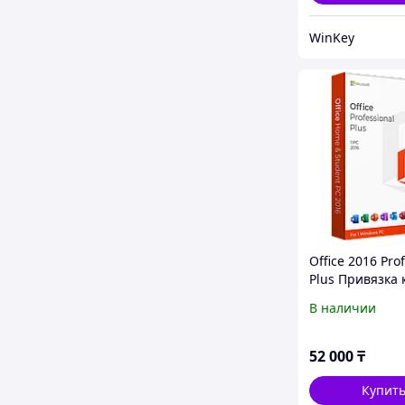
WinKey
Office 2016 Pro
Plus Привязка 
учетной запис
В наличии
52 000
₸
Купит