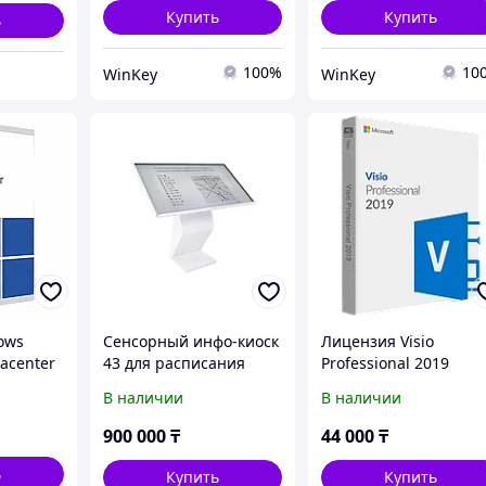
Купить
Купить
ь
100%
10
WinKey
WinKey
ows
Сенсорный инфо-киоск
Лицензия Visio
tacenter
43 для расписания
Professional 2019
занятий - готовое
привязка к учетной
В наличии
В наличии
решение для школ,
записи
колледжей и вузов
900 000
₸
44 000
₸
ь
Купить
Купить