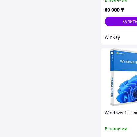
60 000
₸
Купит
WinKey
Windows 11 H
В наличии