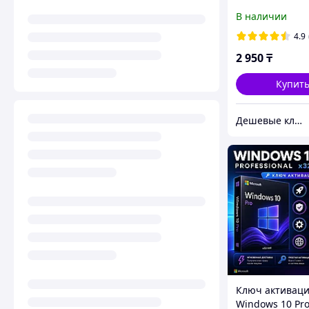
Онлайн актив
В наличии
Бессрочный к
4.9
2 950
₸
Купит
Дешевые ключи для Windows, MS Office, Visio, Project, MS SQL Server
Ключ активац
Windows 10 Pr