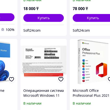
18 000
₸
78 000
₸
ь
Купить
Купить
100%
Soft24com
Soft24com
ome
Операционная система
Microsoft Office
Microsoft Windows 11
Professional Plus 2021
Pro 64-bit Russian 1pk
Привязка к учетной
В наличии
В наличии
DSP OEI DVD FQC-10548
записи.