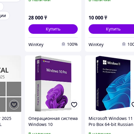
ции
28 000
₸
10 000
₸
Купить
Купить
100%
10
WinKey
WinKey
r 2025
Операционная система
Microsoft Windows 11
L
Windows 10
Pro Box 64-bit Russian
Professional
Kazakhstan Only USB
В наличии
В наличии