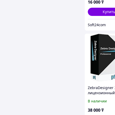
16 000
₸
Купит
Soft24com
ZebraDesigner 
лицензионный
активации.
В наличии
38 000
₸