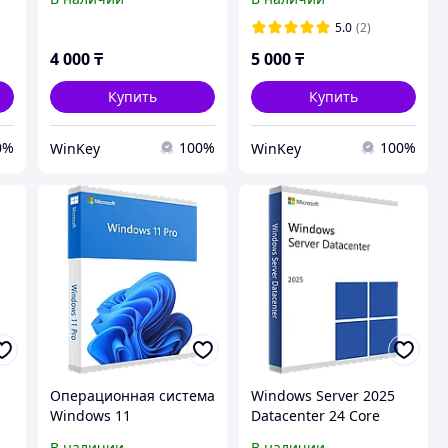
5.0
(2)
4 000
₸
5 000
₸
Купить
Купить
0%
100%
100%
WinKey
WinKey
Операционная система
Windows Server 2025
Windows 11
Datacenter 24 Core
Professional
В наличии
В наличии