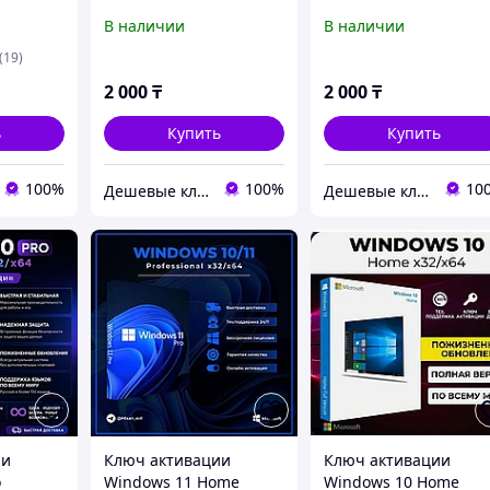
ация
Онлайн активация
Онлайн активация
В наличии
В наличии
люч
Бессрочный ключ
Бессрочный ключ
(19)
2 000
₸
2 000
₸
ь
Купить
Купить
100%
100%
10
Дешевые ключи для Windows, MS Office, Visio, Project, MS SQL Server
Дешевые ключи для Windows, MS Office, Visio, Project, MS SQL Server
ии
Ключ активации
Ключ активации
o
Windows 11 Home
Windows 10 Home