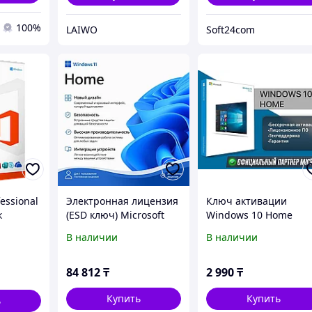
100%
LAIWO
Soft24com
fessional
Электронная лицензия
Ключ активации
к
(ESD ключ) Microsoft
Windows 10 Home
и.
Windows 11 Home 64Bit
лицензия
В наличии
В наличии
84 812
₸
2 990
₸
Купить
Купить
ь