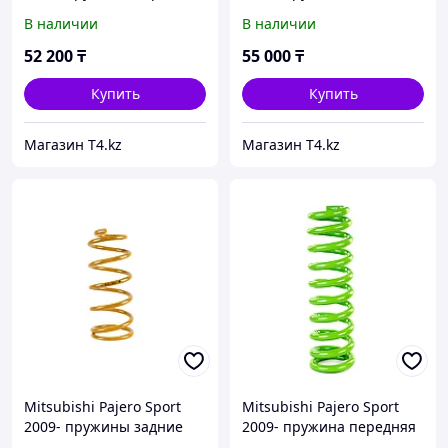
усиленные. Лифт 2.5 см.
усиленные. Лифт 2.5 см.
В наличии
В наличии
Доп нагрузка 50 кг -
Доп нагрузка 300 кг
TOUGH DOG
постоянно - TOUGH DOG
52 200
₸
55 000
₸
Купить
Купить
Магазин T4.kz
Магазин T4.kz
Mitsubishi Pajero Sport
Mitsubishi Pajero Sport
2009- пружины задние
2009- пружина передняя
усиленные. Лифт 2.5 см.
усиленная. Лифт 4 см.