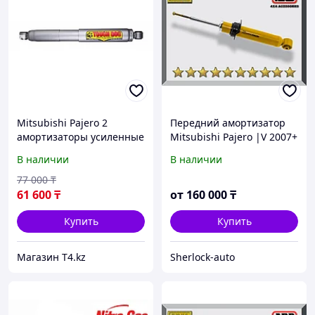
Mitsubishi Pajero 2
Передний амортизатор
амортизаторы усиленные
Mitsubishi Pajero |V 2007+
- TOUGH DOG Foam Cell
Газо-масляный 2"
В наличии
В наличии
77 000
₸
61 600
₸
от
160 000
₸
Купить
Купить
Магазин T4.kz
Sherlock-auto