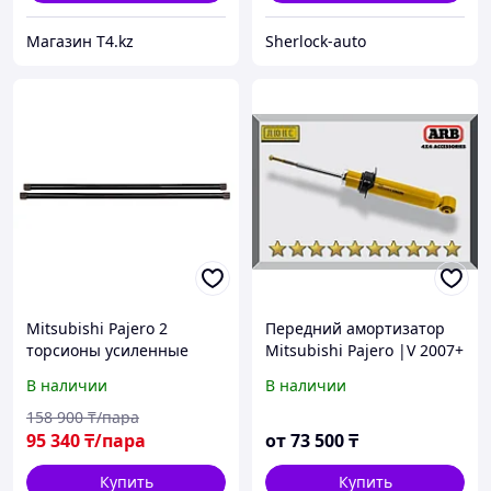
Магазин T4.kz
Sherlock-auto
Mitsubishi Pajero 2
Передний амортизатор
торсионы усиленные
Mitsubishi Pajero |V 2007+
пара- IRONMAN 4X4
Газо-масляный 2"
В наличии
В наличии
158 900
₸/пара
95 340
₸/пара
от
73 500
₸
Купить
Купить