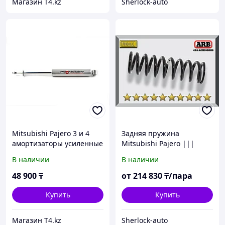
Магазин T4.kz
Sherlock-auto
Mitsubishi Pajero 3 и 4
Задняя пружина
амортизаторы усиленные
Mitsubishi Pajero |||
- PROFENDER Gas
2000-2006
В наличии
В наличии
48 900
₸
от
214 830
₸/пара
Купить
Купить
Магазин T4.kz
Sherlock-auto