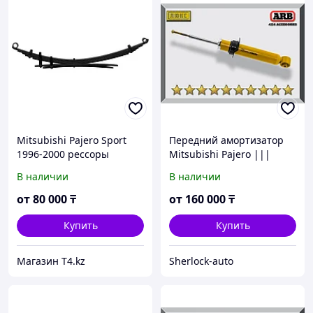
Mitsubishi Pajero Sport
Передний амортизатор
1996-2000 рессоры
Mitsubishi Pajero |||
усиленные +300 кг -
2000-2006 Газо-масляный
В наличии
В наличии
IRONMAN 4X4
2"
от
80 000
₸
от
160 000
₸
Купить
Купить
Магазин T4.kz
Sherlock-auto