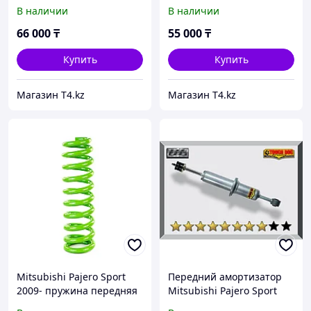
усиленная. Лифт 4 см.
усиленная. Лифт 3.5 см.
В наличии
В наличии
Доп нагрузка 250 кг -
Доп нагрузка 50 кг -
IRONMAN 4X4
IRONMAN 4X4
66 000
₸
55 000
₸
Купить
Купить
Магазин T4.kz
Магазин T4.kz
Mitsubishi Pajero Sport
Передний амортизатор
2009- пружина передняя
Mitsubishi Pajero Sport
усиленная. Лифт 4 см.
2008-2015 масляный 2"