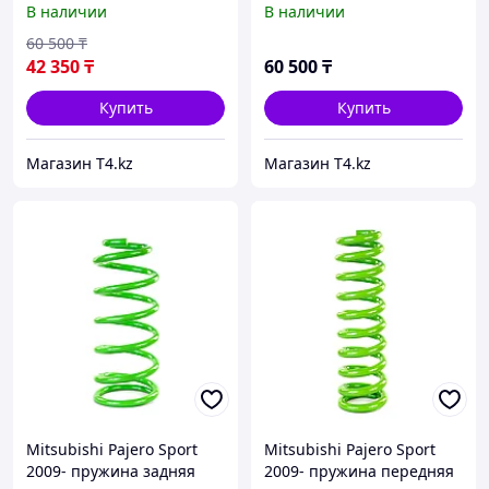
В наличии
В наличии
Доп нагрузка 300 кг -
Доп нагрузка 50 кг -
TOUGH DOG
IRONMAN 4X4
60 500
₸
42 350
₸
60 500
₸
Купить
Купить
Магазин T4.kz
Магазин T4.kz
Mitsubishi Pajero Sport
Mitsubishi Pajero Sport
2009- пружина задняя
2009- пружина передняя