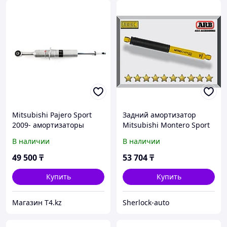
Mitsubishi Pajero Sport
Задний амортизатор
2009- амортизаторы
Mitsubishi Montero Sport
передние усиленные -
2000-2007 Газо-масляный
В наличии
В наличии
PROFENDER Gas
2"
49 500
₸
53 704
₸
Купить
Купить
Магазин T4.kz
Sherlock-auto