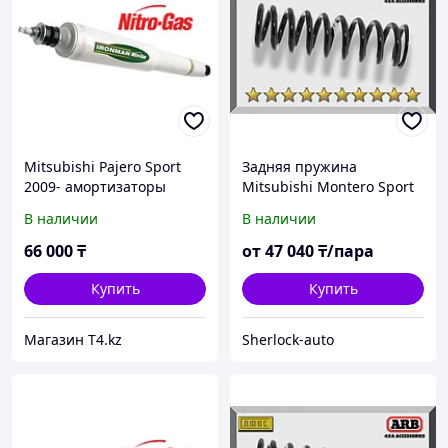
Mitsubishi Pajero Sport
Задняя пружина
2009- амортизаторы
Mitsubishi Montero Sport
задние усиленные -
2000-2007
В наличии
В наличии
IRONMAN 4X4 Gas
66 000
₸
от
47 040
₸/пара
Купить
Купить
Магазин T4.kz
Sherlock-auto