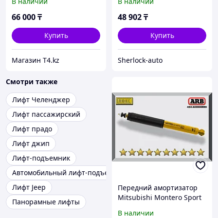
В наличии
В наличии
Доп нагрузка 110 кг -
IRONMAN 4X4
66 000
₸
48 902
₸
Купить
Купить
Магазин T4.kz
Sherlock-auto
Смотри также
Лифт Челенджер
Лифт пассажирский
Лифт прадо
Лифт джип
Лифт-подъемник
Автомобильный лифт-подъемник
Лифт Jeep
Передний амортизатор
Mitsubishi Montero Sport
Панорамные лифты
2000-2007 Газо-масляный
В наличии
2"