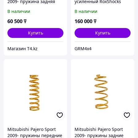
2009- пружина задняя
усиленный RoxShocks
усиленная. Лифт 2 см.
В наличии
В наличии
Доп нагрузка 250 кг -
IRONMAN 4X4
60 500
₸
160 000
₸
Купить
Купить
Магазин T4.kz
GRM4x4
Mitsubishi Pajero Sport
Mitsubishi Pajero Sport
2009- пружины передние
2009- пружины задние