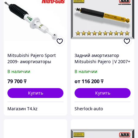
Mitsubishi Pajero Sport
Задний амортизатор
2009- амортизаторы
Mitsubishi Pajero |V 2007+
передние усиленные -
Газо-масляный 2"
В наличии
В наличии
IRONMAN 4X4 Gas
79 700
₸
от
116 200
₸
Купить
Купить
Магазин T4.kz
Sherlock-auto