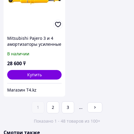
Mitsubishi Pajero 3 и 4
амортизаторы усиленные
- PROFENDER масляные
В наличии
28 600
₸
Купить
Магазин T4.kz
1
2
3
...
Показано 1 - 48 товаров из 100+
Смотри также