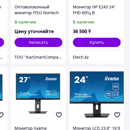
h
Оптоволоконный
Монитор HP E243 24"
монитор FISO Nortech
FHD 60Гц B
EasyGrid
В наличии
В наличии
Цену уточняйте
36 500
₸
Написать
Купить
ОО "KazSmartCompany"
ТОО "KazSmartCompany"
Etech.kz
Монитор liyama
Монитор LCD 23.8'' 16:9