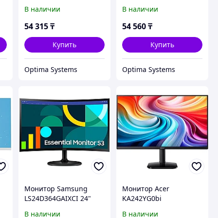
В наличии
В наличии
54 315
₸
54 560
₸
Купить
Купить
Optima Systems
Optima Systems
Монитор Samsung
Монитор Acer
LS24D364GAIXCI 24"
KA242YG0bi
UM.QX2EE.025 23.8"
В наличии
В наличии