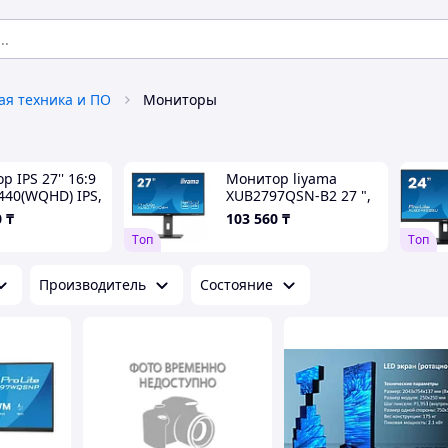
я техника и ПО
Мониторы
 IPS 27'' 16:9
Монитор liyama
440(WQHD) IPS,
XUB2797QSN-B2 27 ",
/m2, 1300:1
IPS, Quad HD
0
₸
103 560
₸
97QSNB2
2560x1440 16:9, 100 Гц
Tоп
Tоп
Производитель
Состояние