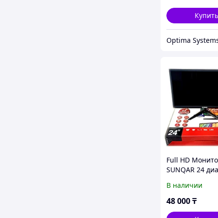
Купит
Optima System
Full HD Монит
SUNQAR 24 диа
встроенными
В наличии
динамиками
48 000
₸