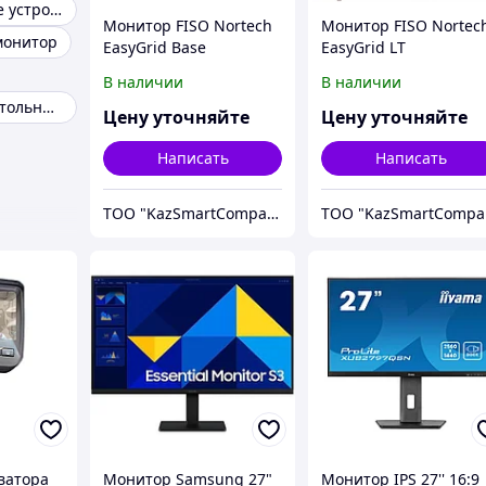
Периферийные устройства
Монитор FISO Nortech
Монитор FISO Nortec
монитор
EasyGrid Base
EasyGrid LT
В наличии
В наличии
Ноутбуки и настольные ПК
Цену уточняйте
Цену уточняйте
Написать
Написать
ТОО "KazSmartCompany"
Т
ватора
Монитор Samsung 27"
Монитор IPS 27'' 16:9