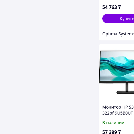
54 763
₸
Купит
Optima System
Монитор HP S3
322pf 9U5B0UT 
В наличии
57 399
₸