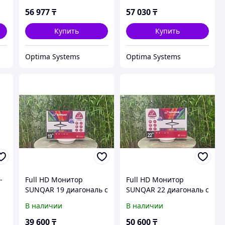
56 977
₸
57 030
₸
Купить
Купить
Optima Systems
Optima Systems
-
Full HD Монитор
Full HD Монитор
SUNQAR 19 диагональ с
SUNQAR 22 диагональ с
встроенными
встроенными
В наличии
В наличии
динамиками
динамиками
39 600
₸
50 600
₸