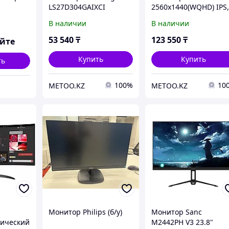
LS27D304GAIXCI
2560х1440(WQHD) IPS
300 cd/m2, 1300:1
В наличии
В наличии
XUB2797QSNB2
53 540
₸
123 550
₸
яйте
Купить
Купить
ть
100%
10
METOO.KZ
METOO.KZ
Монитор Philips (б/у)
Монитор Sanc
лический
M2442PH V3 23.8"