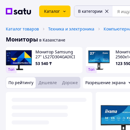
Каталог
В категории
Каталог товаров
Техника и электроника
Компьютерна
Мониторы
в Казахстане
Монитор Samsung
Монитор
27" LS27D304GAIXCI
2560х1
300 cd
53 540
₸
123 55
XUB27
Tоп
Tоп
По рейтингу
Дешевле
Дороже
Разрешение экрана