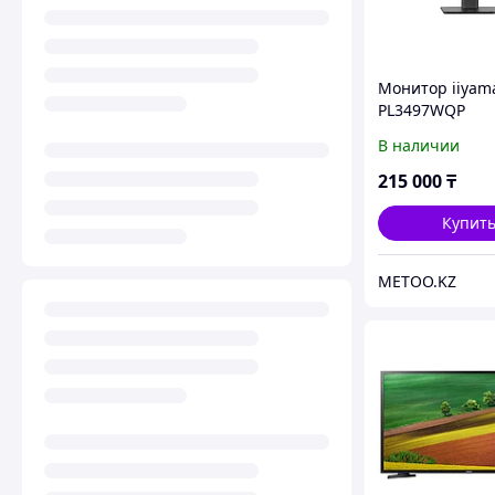
Монитор iiyama
PL3497WQP
(XCB3497WQSNP
В наличии
открытая коро
215 000
₸
Купит
METOO.KZ