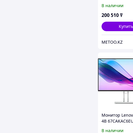
LG 34WR50QK-
В наличии
34'' 21:9
3440x1440(UWQ
200 510
₸
Curved, nonGL
nonTOUCH, 100
Купит
METOO.KZ
Монитор Lenovo
4B 67CAKAC6EU
В наличии