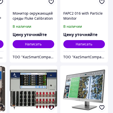
Монитор окружающей
FAPC2 016 with Particle
P
среды Fluke Calibration
Monitor
2456-LEM
В наличии
В наличии
Цену уточняйте
Цену уточняйте
Написать
Написать
ОО "KazSmartCompany"
ТОО "KazSmartCompany"
ТОО "KazSmartCompany"