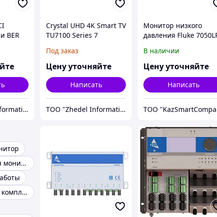
CI
Crystal UHD 4K Smart TV
Монитор низкого
ии BER
TU7100 Series 7
давления Fluke 7050L
Под заказ
В наличии
яйте
Цену уточняйте
Цену уточняйте
ть
Написать
Написать
ТОО "Zhedel Information Systems"
ТОО "Zhedel Information Systems"
Т
нитор
Аксессуары для мониторов
работы
Компьютеры и комплектующие