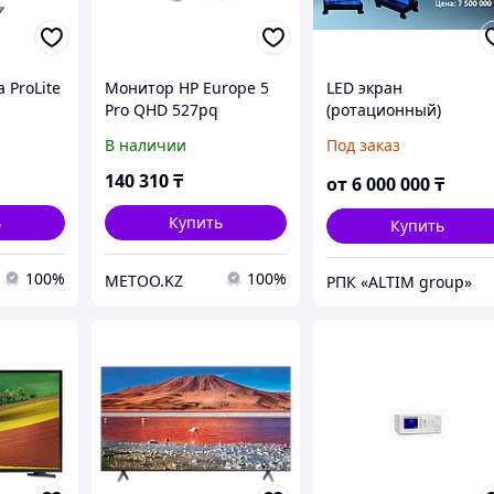
 ProLite
Монитор HP Europe 5
LED экран
Pro QHD 527pq
(ротационный)
-B1),
(9D9S0UT#ABB)
В наличии
Под заказ
бка
140 310
₸
от
6 000 000
₸
ь
Купить
Купить
100%
100%
METOO.KZ
РПК «ALTIM group»