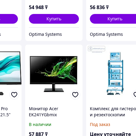
54 948
₸
56 836
₸
ь
Купить
Купить
s
Optima Systems
Optima Systems
 Pro
Монитор Acer
Комплекс для гистеро
21.5"
EK241YGbmix
и резектоскопии
UM.QE1EE.G04 23.8"
В наличии
Под заказ
57 887
₸
Цену уточняйте