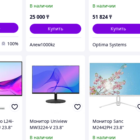
B.ARUZ
В наличии
В наличии
HD) VA,
25 000
₸
51 824
₸
ARE,
ь
Купить
Купить
100%
Алем1000kz
Optima Systems
 L24i-
Монитор Uniview
Монитор Sanc
 23.8"
MW3224-V 23.8"
M2442PH 23.8"
В наличии
В наличии