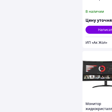
В наличии
Цену уточн
Написа
ИП «Ак Жол»
Монитор
жидкокристал