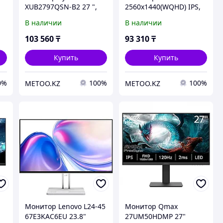
,
XUB2797QSN-B2 27 ",
2560х1440(WQHD) IPS,
IPS, Quad HD 2560x1440
100 Hz, 300 cd/m2,
В наличии
В наличии
16:9, 100 Гц
1000:1, 80M:1, 0,5 ms,
HDMI, DP, USB-Hub,
103 560
₸
93 310
₸
Купить
Купить
0%
100%
100%
METOO.KZ
METOO.KZ
Монитор Lenovo L24-45
Монитор Qmax
67E3KAC6EU 23.8"
27UM50HDMP 27"