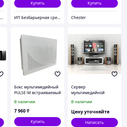
Купить
Купить
ИП Безбарьерная среда
ИП Безбарьерная среда
Chester
Бокс мультимедийный
Сервер
PULSE-M встраиваемый
мультимедийной
Ы
металл белый IP41
конференц-системы
В наличии
В наличии
(300*400*100) FIXEL
Vissonic VIS-Server-E
Server
7 960
₸
Цену уточняйте
Купить
Написать