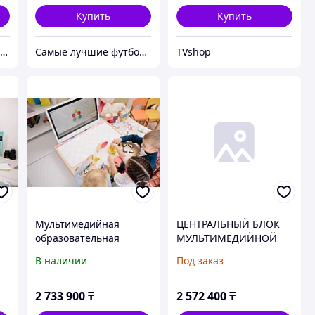
Купить
Купить
ИП Безбарьерная среда
Самые лучшие футболки на планете продаются тут.
TVshop
Мультимедийная
ЦЕНТРАЛЬНЫЙ БЛОК
образовательная
МУЛЬТИМЕДИЙНОЙ
система EduQuest
КОНФЕРЕНЦ-СИСТЕМЫ
В наличии
Под заказ
TELEVIC PLIXUS MME
2 733 900
₸
2 572 400
₸