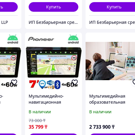
ть
Купить
Купить
 LLP
ИП Безбарьерная среда
о-
Мультимедийно-
Мультимедийная
я
навигационная
образовательная
ма
Android-система
система MultiMind
В наличии
В наличии
{7 ,
Pioneer SlimHD {7 ,
 GPS,
2DIN, BT, Wi-Fi, GPS,
73 000
₸
/32 GB)
AVin, 4х60W} (2/32 GB)
35 799
₸
2 733 900
₸