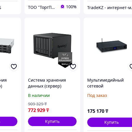
100%
ТОО "ТоргПром"
S
TradeK
ния
Система хранения
Мультимедийный
)
данных (сервер)
сетевой
3+
Synology DS1525+
проигрыватель Helvi
В наличии
Под заказ
OMNIS-100 с Wi-Fi,
Spotify, DAB+, Interne
909 329
₸
Radio и Bluetooth
772 929
₸
175 170
₸
ь
Купить
Купить