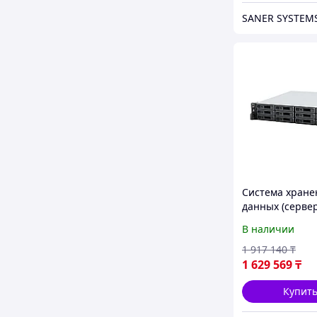
SANER SYSTEM
Система хране
данных (сервер
Synology RS242
В наличии
1 917 140
₸
1 629 569
₸
Купит