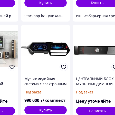
ь
Купить
Купить
TotalSale – 365 дней распродажи
StarShop.kz - уникальные вещи с доставкой на дом
Мультимедийная
ЦЕНТРАЛЬНЫЙ БЛОК
ой
система с электронным
МУЛЬТИМЕДИЙНОЙ
стемы
панелью приборов на
КОНФЕРЕНЦ-СИСТЕМ
Под заказ
Под заказ
ent
Highlander 2021-по н.в
TELEVIC PLIXUS MME
990 000
₸/комплект
яйте
Цену уточняйте
Купить
ть
Написать