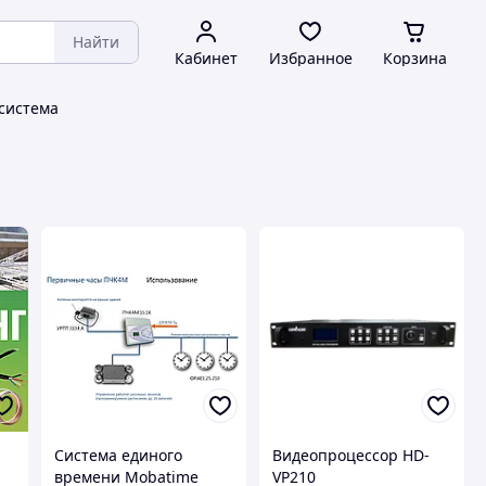
Найти
Кабинет
Избранное
Корзина
система
Система единого
Видеопроцессор HD-
времени Mobatime
VP210