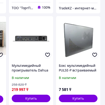
100%
ТОО "ТоргПром"
TradeKZ - интернет-магазин
Мультимедийный
Бокс мультимедийный
проигрыватель Dahua
PULSE-P встраиваемый
DHI-LCS-M2H
пластик черный IP41
В наличии
В наличии
(300*400*100) FIXEL
258 820
₸
219 997
₸
7 581
₸
Купить
Купить