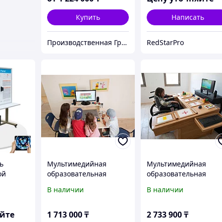
Купить
Написать
Производственная Группа Компаний ITB-TRADE
RedStarPro
ь
Мультимедийная
Мультимедийная
ой
образовательная
образовательная
 RCS
система MultiKid
система EduTouch
В наличии
В наличии
яйте
1 713 000
₸
2 733 900
₸