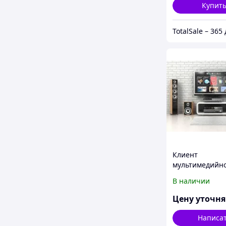
Купит
Клиент
мультимедийн
конференц-си
В наличии
Vissonic VIS-Cli
Цену уточн
Написа