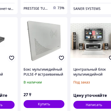
73%
PRESTIGE TUNING
TradeKZ - интернет-магазин
SANER SYSTEMS
Бокс мультимедийный
Центральный блок
ой
PULSE-P встраиваемый
мультимедийной
стемы
пластик белый IP41
конференц-системы
В наличии
Под заказ
rver-E
(300*400*100) FIXEL
Televic Plixus MME
27
₸
яйте
Цену уточняйте
Купить
ть
Написать