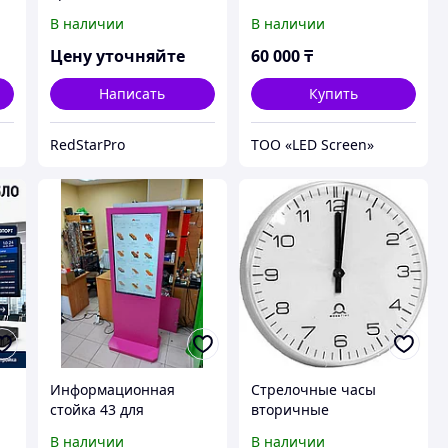
В наличии
В наличии
Цену уточняйте
60 000
₸
Написать
Купить
RedStarPro
ТОО «LED Screen»
Информационная
Стрелочные часы
стойка 43 для
вторичные
ов
торгового центра с
OP.AE1.25.210
В наличии
В наличии