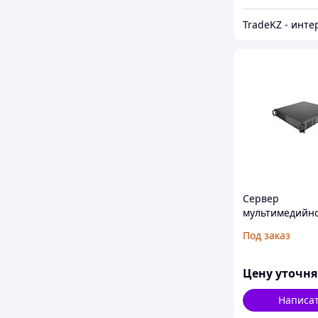
Сервер
мультимедийн
конференц-си
Под заказ
Vissonic VIS-Se
Server
Цену уточн
Написа