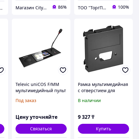
86%
100%
Магазин CityCom.kz +7-727-250-1209
ТОО "ТоргПром"
Z - интернет-магазин
Televic uniCOS F/MM
Рамка мультимедийная
мультимедийный пульт
с отверстием для
a
делегата /
VGA/D-Sub9, 1 модуль
Под заказ
В наличии
председателя с
Modul45, 45х45 мм,
t
сенсорным экраном
черная
(Plixus совместимый)
Цену уточняйте
9 327
₸
Связаться
Купить