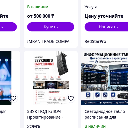
 монтаж
обслуживание
В наличии
Услуга
тем,
ого
яйте
от
500 000
₸
Цену уточняйте
ть
Купить
Написать
IMRAN TRADE COMPANY
RedStarPro
для
ЗВУК ПОД КЛЮЧ
Светоднодное табло
Проектирование ·
расписания для
Поставка · Монтаж
вокзалов и аэропорт
Услуга
В наличии