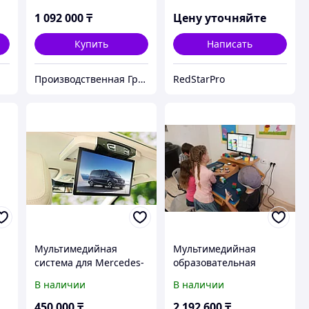
усиленной подножкой
1 092 000
₸
Цену уточняйте
Купить
Написать
Производственная Группа Компаний ITB-TRADE
RedStarPro
Мультимедийная
Мультимедийная
система для Mercedes-
образовательная
Benz Vito (2024) | Под
система EduPlay
В наличии
В наличии
штатный кондиционер
| Сенсорный экран,
450 000
₸
2 192 600
₸