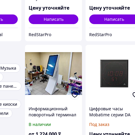
нсляция
Аудио · Видео · Сцена
света,
Казахстан
Цену уточняйте
Цену уточняйте
слуга
ть
Написать
Написать
al
RedStarPro
RedStarPro
Музыка
Интерактивные панели
е киоски
Информационный
Цифровые часы
нели
поворотный терминал
Mobatime серии DA
В наличии
Под заказ
от
1 224 000
₸
Цену уточняйте