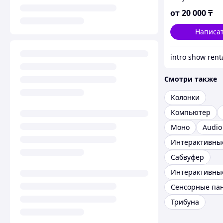
Интернет-тра
(аренда звука, 
от
20 000
₸
мультимедия,
полиграфия) У
Написа
intro show rent
Смотри также
Колонки
Компьютер
Моно
Audio
Сабвуфер
Интерактивны
Сенсорные па
Трибуна