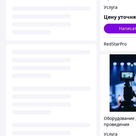
оборудования,
Услуга
Конференц сис
монтаж Светов
Цену уточн
оборудования.
Написа
RedStarPro
Оборудование 
проведения
конференций
Услуга