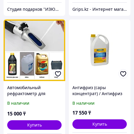
Студия подарков "ИЗЮМИНКА"
Grips.kz - Интернет магазин
Автомобильный
Антифриз (сары
рефрактометр для
концентрат) / Антифриз
антифриза, электролита
RAVENOL TTC Premix -75
В наличии
В наличии
и незамерзайки
(концентрат желтый)
(C11) 5л.
17 550
₸
15 000
₸
Купить
Купить