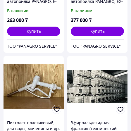
автопоилка PANAGRO, E-
автопоилка PANAGRO, EX-
200 (с электро-обогревом)
200
В наличии
В наличии
(эл.обогрев+утепление)
263 000
₸
377 000
₸
Купить
Купить
ТОО "PANAGRO SERVICE"
ТОО "PANAGRO SERVICE"
Пистолет пластиковый,
Эфироальдегидная
для воды, мочевины и др.
фракция (технический