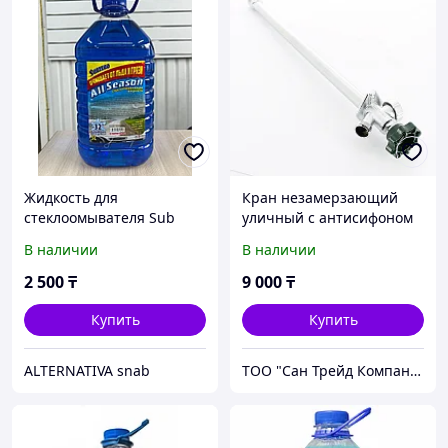
Жидкость для
Кран незамерзающий
стеклоомывателя Sub
уличный с антисифоном
Zero Омывающая
Arrowhead FA75 1/2" х
В наличии
В наличии
жидкость -32С 5 л
3/4", длина 500 мм
2 500
₸
9 000
₸
Купить
Купить
ALTERNATIVA snab
ТОО "Сан Трейд Компани"