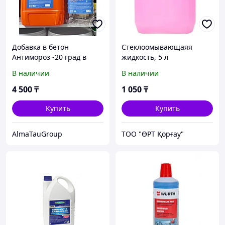
Добавка в бетон
Стеклоомывающаяя
Антимороз -20 град в
жидкость, 5 л
Алматы
В наличии
В наличии
4 500
₸
1 050
₸
Купить
Купить
AlmaTauGroup
ТОО "ӨРТ Қорғау"