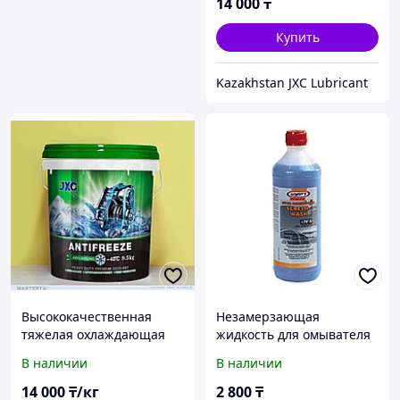
14 000
₸
Купить
Kazakhstan JXC Lubricant
Высококачественная
Незамерзающая
тяжелая охлаждающая
жидкость для омывателя
жидкость с подавлением
стекол Super
В наличии
В наличии
кипения -40
Concentrated Screen-
Wash 21+
14 000
₸/кг
2 800
₸