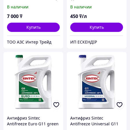
спирт 95%)
В наличии
В наличии
7 000
₸
450
₸/л
Купить
Купить
ТОО АЗС Интер Трейд
ИП ЕСКЕНДІР
Антифриз Sintec
Антифриз Sintec
Antifreeze Euro G11 green
Antifreeze Universal G11
-40 канистра 10 кг
blue -40 канистра 10 кг