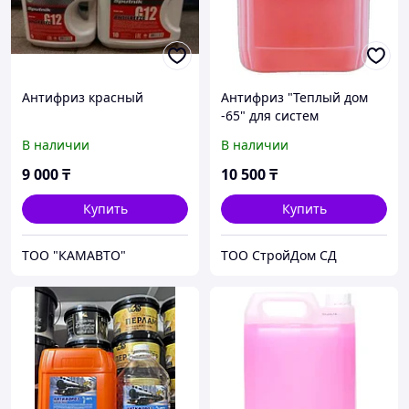
Антифриз красный
Антифриз "Теплый дом
-65" для систем
отопления 10 л
В наличии
В наличии
(этиленгликоль)
9 000
₸
10 500
₸
Купить
Купить
ТОО "КАМАВТО"
TOO CтpoйДoм CД