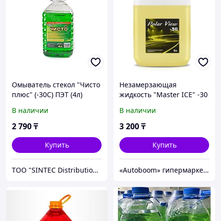
Омыватель стекол "Чисто
Незамерзающая
плюс" (-30С) ПЭТ (4л)
жидкость "Master ICE" -30
5L Yellow
В наличии
В наличии
2 790
₸
3 200
₸
Купить
Купить
ТОО "SINTEC Distribution Kazakhstan"
«Autoboom» гипермаркет автотоваров