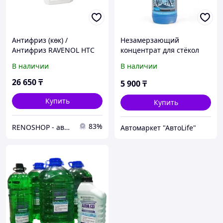
Антифриз (көк) /
Незамерзающий
Антифриз RAVENOL HTC
концентрат для стёкол
Concentrat -75 (синий) 5л.
Wurth
В наличии
В наличии
26 650
₸
5 900
₸
Купить
Купить
83%
RENOSHOP - автозапчасти, тюнинг и аксессуары для автомобилей Renault, Largus, X-Ray, Vesta.
Автомаркет "АвтоLife"