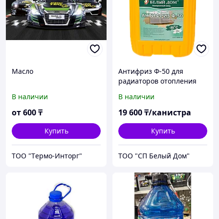
Масло
Антифриз Ф-50 для
радиаторов отопления
-50°C
В наличии
В наличии
от
600
₸
19 600
₸/канистра
Купить
Купить
ТOO "Тeрмo-Интoрг"
ТОО "СП Белый Дом"