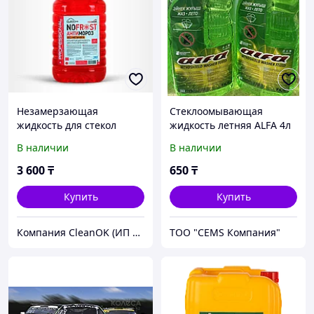
Незамерзающая
Стеклоомывающая
жидкость для стекол
жидкость летняя ALFA 4л
NOFROST PINK SAKURA
В наличии
В наличии
DRAGON -20°C 5 000 мл
3 600
₸
650
₸
Купить
Купить
Компания CleanOK (ИП Бирюков )
ТОО "CEMS Компания"