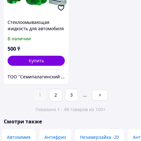
Стеклоомывающая
жидкость для автомобиля
АЛУА, зимняя -20С, 1 л, не
В наличии
содержит метанол
500
₸
Купить
ТОО "Семипалатинский завод масел"
1
2
3
...
Показано 1 - 48 товаров из 100+
Смотри также
Автохимия
Антифриз
Незамерзайка -20
Ант