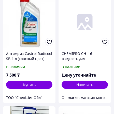
Антифриз Castrol Radicool
CHEMIPRO CH116
SF, 1 л (красный цвет)
жидкость для
стеклоомывателя зимняя
В наличии
В наличии
4L готовая -15С, запах
лимона
7 500
₸
Цену уточняйте
Купить
Написать
ТОО "СпецШинОйл"
Oil-market магазин моторных масел и автозапчастей