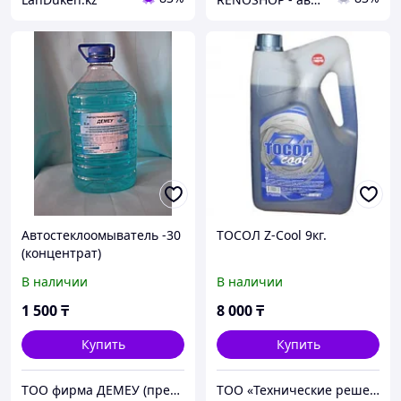
Автостеклоомыватель -30
ТОСОЛ Z-Cool 9кг.
(концентрат)
В наличии
В наличии
1 500
₸
8 000
₸
Купить
Купить
ТОО фирма ДЕМЕУ (представитель)
ТОО «Технические решения»