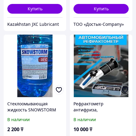
Купить
Купить
Kazakhstan JXC Lubricant
ТОО «Достык-Company»
Стеклоомывающая
Рефрактометр
жидкость SNOWSTORM
антифриза,
-30
теплоносителя,
В наличии
В наличии
электролита и
стеклоомывающей
2 200
₸
10 000
₸
жидкости.