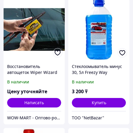
Восстановитель
Стеклоомыватель минус
автощеток Wiper Wizard
30, 5л Freezy Way
В наличии
В наличии
Цену уточняйте
3 200
₸
Написать
Купить
WOW-MART - Оптово-розничный Склад - товары на заказ до двери
ТОО "NetBazar"