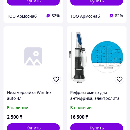
Купить
Купить
82%
82%
ТОО Армоснаб
ТОО Армоснаб
Незамерзайка Windex
Рефрактометр для
auto 4л
антифриза, электролита
и незамерзайки ATC
В наличии
В наличии
2 500
₸
16 500
₸
Купить
Купить