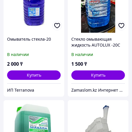
Омыватель стекла-20
Стекло омывающая
жидкость AUTOLUX -20С
5л (зимняя)
В наличии
В наличии
2 000
₸
1 500
₸
Купить
Купить
ИП Terranova
Zamaslom.kz Интернет магазин.