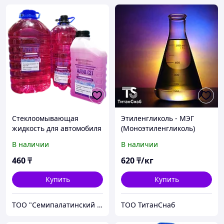
Стеклоомывающая
Этиленгликоль - МЭГ
жидкость для автомобиля
(Моноэтиленгликоль)
АЛУА, зимняя -10С, 1 л,
В наличии
В наличии
розовая, с запахом тутти-
фрутти
460
₸
620
₸/кг
Купить
Купить
ТОО "Семипалатинский завод масел"
ТОО ТитанСнаб