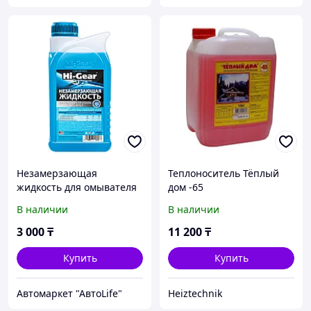
Незамерзающая
Теплоноситель Тёплый
жидкость для омывателя
дом -65
стекла, концентрат (до 50
В наличии
В наличии
°C) 946ml
3 000
₸
11 200
₸
Купить
Купить
Автомаркет "АвтоLife"
Heiztechnik