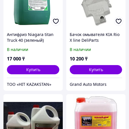
Антифриз Niagara titan
Бачок омывателя KIA Rio
Truck 40 (зеленый)
X line DeliParts
канистра 20 кг
98620H0700
В наличии
В наличии
17 000
₸
10 200
₸
Купить
Купить
ТОО «HIT KAZAKSTAN»
Grand Auto Motors