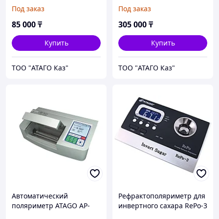
Под заказ
Под заказ
85 000
₸
305 000
₸
Купить
Купить
TOO "АТАГО Каз"
TOO "АТАГО Каз"
Автоматический
Рефрактополяриметр для
поляриметр ATAGO AP-
инвертного сахара RePo-3
300