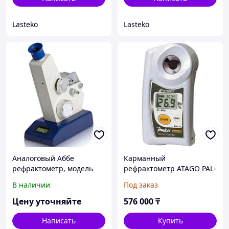
Lasteko
Lasteko
Аналоговый Аббе
Карманный
рефрактометр, модель
рефрактометр ATAGO PAL-
AR4, A. KRUSS Optronic
S
В наличии
Под заказ
Цену уточняйте
576 000
₸
Написать
Купить