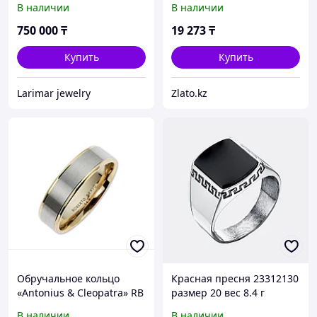
В наличии
В наличии
вставок
750 000
₸
19 273
₸
Купить
Купить
Larimar jewelry
Zlato.kz
Обручальное кольцо
Красная пресня 23312130
«Antonius & Cleopatra» RB
размер 20 вес 8.4 г
/ 17; 17,5 размер ( пр.
серебро, стекло
В наличии
В наличии