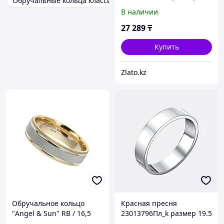
Обручальные кольца классика
19.5 вес 3.4 г серебро,
В наличии
стекло
27 289
₸
Купить
Zlato.kz
Обручальное кольцо
Красная пресня
"Angel & Sun" RB / 16,5
23013796Пл_k размер 19.5
размер
вес 2.9 г серебро, без