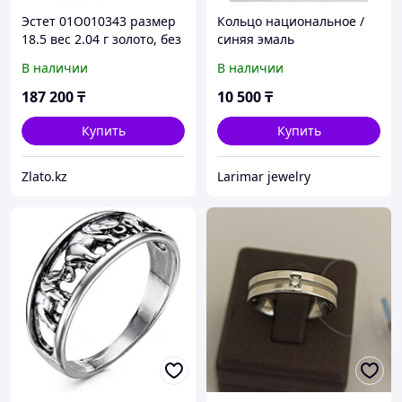
Эстет 01О010343 размер
Кольцо национальное /
18.5 вес 2.04 г золото, без
синяя эмаль
вставок
В наличии
В наличии
187 200
₸
10 500
₸
Купить
Купить
Zlato.kz
Larimar jewelry