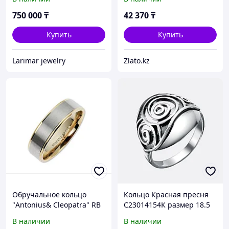
Абая 141 )
750 000
₸
42 370
₸
Купить
Купить
Larimar jewelry
Zlato.kz
Обручальное кольцо
Кольцо Красная пресня
"Antonius& Cleopatra" RB
С23014154К размер 18.5
/16,5 размер ( пр. Абая
вес 3.7 г серебро, без
В наличии
В наличии
141 )
вставок