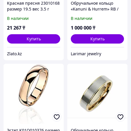
Красная пресня 23010168
Обручальное кольцо
размер 19.5 вес 3.5 г
«Kanuni & Hurrem» RB /
серебро, без вставок
16 размер ( пр. Абая 141 )
В наличии
В наличии
21 267
₸
1 000 000
₸
Купить
Купить
Zlato.kz
Larimar jewelry
Эстет К01О010376 размер
Обручальное кольцо