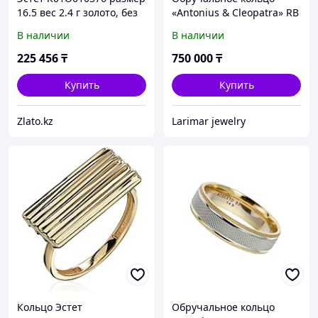
16.5 вес 2.4 г золото, без
«Antonius & Cleopatra» RB
вставок
/16 и 19,5 размер ( пр.
В наличии
В наличии
Абая 141 )
225 456
₸
750 000
₸
Купить
Купить
Zlato.kz
Larimar jewelry
Кольцо Эстет
Обручальное кольцо