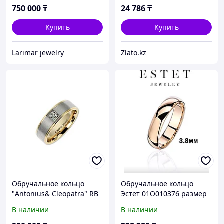
750 000
₸
24 786
₸
Купить
Купить
Larimar jewelry
Zlato.kz
Обручальное кольцо
Обручальное кольцо
"Antonius& Cleopatra" RB
Эстет 01О010376 размер
/16 размер
18.5 вес 2.44 г золото, без
В наличии
В наличии
вставок