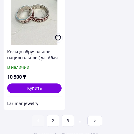
Кольцо обручальное
национальное ( ул. Абая
141)
В наличии
10 500
₸
Купить
Larimar jewelry
1
2
3
...