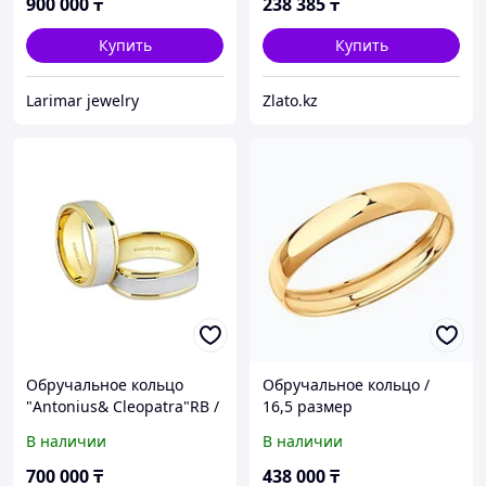
900 000
₸
238 385
₸
Купить
Купить
Larimar jewelry
Zlato.kz
Обручальное кольцо
Обручальное кольцо /
"Antonius& Cleopatra"RB /
16,5 размер
16р и 19р
В наличии
В наличии
700 000
₸
438 000
₸