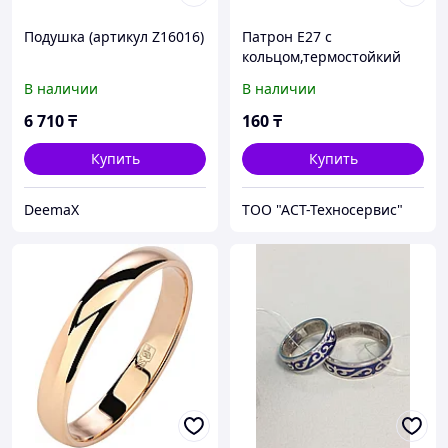
Подушка (артикул Z16016)
Патрон Е27 с
кольцом,термостойкий
пластик,белый,TDM
В наличии
В наличии
6 710
₸
160
₸
Купить
Купить
DeemaX
ТОО "АСТ-Техносервис"