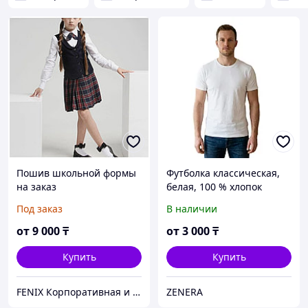
Пошив школьной формы
Футболка классическая,
на заказ
белая, 100 % хлопок
Под заказ
В наличии
от
9 000
₸
от
3 000
₸
Купить
Купить
FENIX Корпоративная и школьная форма
ZENERA