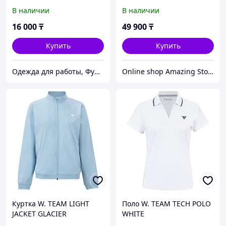
цвет темно-синий
В наличии
В наличии
16 000
₸
49 900
₸
Купить
Купить
Одежда для работы, Функциональная одежда, СИЗ, Аксессуары, Средства для промывания глаз.
Online shop Amazing Store
Куртка W. TEAM LIGHT
Поло W. TEAM TECH POLO
JACKET GLACIER
WHITE