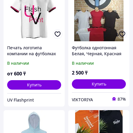
Печать логотипа
Футболка однотонная
компании на футболках
Белая, Черная, Красная
(подростковая)
В наличии
В наличии
2 500
₸
от
600
₸
Купить
Купить
87%
VIKTORIYA
UV Flashprint