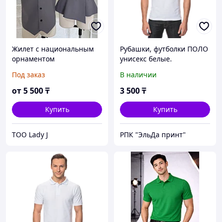
Жилет с национальным
Рубашки, футболки ПОЛО
орнаментом
унисекс белые.
Под заказ
В наличии
от
5 500
₸
3 500
₸
Купить
Купить
ТОО Lady J
РПК "ЭльДа принт"