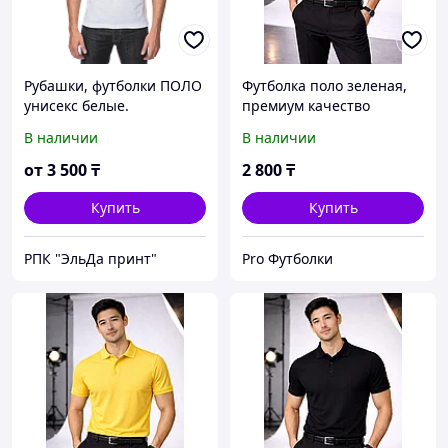
Рубашки, футболки ПОЛО
Футболка поло зеленая,
унисекс белые.
премиум качество
В наличии
В наличии
от
3 500
₸
2 800
₸
Купить
Купить
РПК "ЭльДа принт"
Pro Футболки