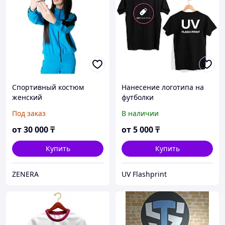
Спортивный костюм
Нанесение логотипа на
женский
футболки
Под заказ
В наличии
от
30 000
₸
от
5 000
₸
Купить
Купить
ZENERA
UV Flashprint