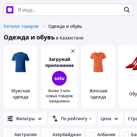
Каталог товаров
Одежда и обувь
Одежда и обувь
в Казахстане
Загружай
приложение
Мужская
Женская
Более 3 млн
Обу
новых товаров
одежда
одежда
ежедневно
Фильтры
По рейтингу
Цена
Стр
Австралия
Азербайджан
Албания
Ба