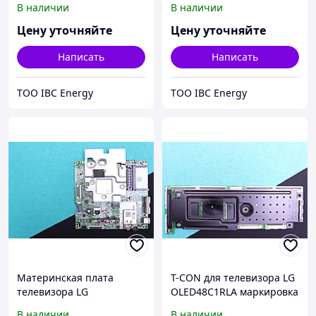
В наличии
В наличии
светодиодами (OLED)
светодиодами (OLED)
Цену уточняйте
Цену уточняйте
Написать
Написать
ТОО IBC Energy
ТОО IBC Energy
Материнская плата
T-CON для телевизора LG
телевизора LG
OLED48C1RLA маркировка
OLED48C1RLA маркировка
: LE650AQD-ENA1-TJA
В наличии
В наличии