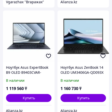
Vgarazhax "Вгаражах"
Alianza.kz
Ноутбук Asus ExpertBook
Ноутбук Asus ZenBook 14
B9 OLED B9403CVAR-
OLED UM3406GA-QD093X
PP2169W (90NX05W1-
(90NB17R1-M008W0)
В наличии
В наличии
M03010)
1 119 560
₸
1 160 730
₸
Купить
Купить
Alianza.kz
Alianza.kz