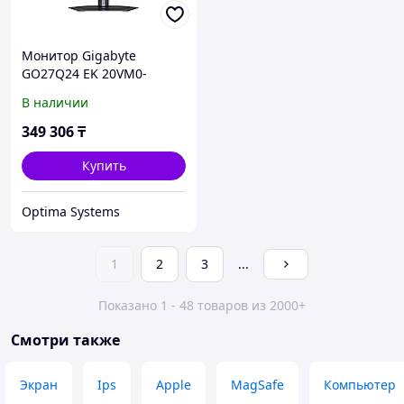
Монитор Gigabyte
GO27Q24 EK 20VM0-
GO27Q24BA-1EKR 27 ",
В наличии
QD-OLED, Quad HD
2560x1440 (16:9), 280 Гц
349 306
₸
Купить
Optima Systems
1
2
3
...
Показано 1 - 48 товаров из 2000+
Смотри также
Экран
Ips
Apple
MagSafe
Компьютер