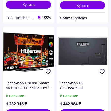
Купить
Купить
100%
ТОО "Anirise" - изделия медицинского назначения
Optima Systems
Телевизор Hisense Smart
Телевизор LG
4K UHD OLED 65A85H 65 ",
OLED55G5RLA
Smart TV, Черный
OLED55G5RLA.ARUG 55 ",
В наличии
В наличии
Темно-серый
1 282 316
₸
1 442 984
₸