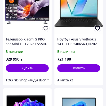
Телевизор Xiaomi S PRO
Ноутбук Asus VivoBook S
55" Mini LED 2026 L55MB-
14 OLED S5406SA-QD202
SRU [140см, 4K/144Hz,
(90NB15R3-M00CD0)
В наличии
В наличии
Mini LED 1700Нит, звук
2.0(30Вт)]
329 990
₸
721 180
₸
Купить
Купить
ТОО "iD Shop (айДи Шоп)"
Alianza.kz