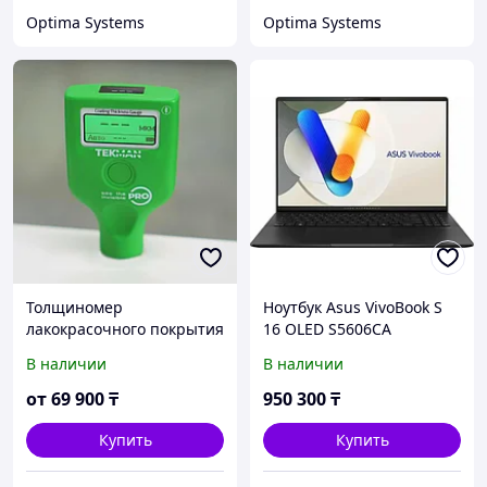
Optima Systems
Optima Systems
Толщиномер
Ноутбук Asus VivoBook S
лакокрасочного покрытия
16 OLED S5606CA
Tekman Pro
(90NB1553-
В наличии
В наличии
M009K0_Win11P)
от
69 900
₸
950 300
₸
Купить
Купить