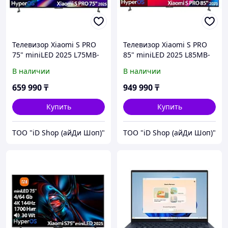
Телевизор Xiaomi S PRO
Телевизор Xiaomi S PRO
75" miniLED 2025 L75MB-
85" miniLED 2025 L85MB-
SP [191см, 4K/144Hz, Mini
SP [216см, 4K/144Hz, Mini
В наличии
В наличии
LED 3200Нит, звук
LED 3200Нит, звук
2.1(60Вт)]
2.1(60Вт)]
659 990
₸
949 990
₸
Купить
Купить
ТОО "iD Shop (айДи Шоп)"
ТОО "iD Shop (айДи Шоп)"