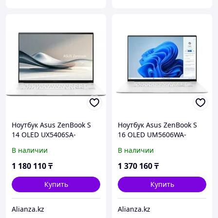
Ноутбук Asus ZenBook S
Ноутбук Asus ZenBook S
14 OLED UX5406SA-
16 OLED UM5606WA-
PV058W (90NB14F2-
RK322W (90NB13M1-
В наличии
В наличии
M002F0)
M00KV0)
1 180 110
₸
1 370 160
₸
Купить
Купить
Alianza.kz
Alianza.kz