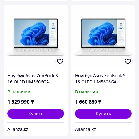
Ноутбук Asus ZenBook S
Ноутбук Asus ZenBook S
16 OLED UM5606GA-
16 OLED UM5606GA-
SS179W (90NB17H5-
SS261W (90NB17H5-
В наличии
В наличии
M00CL0)
M00CM0)
1 529 990
₸
1 660 860
₸
Купить
Купить
Alianza.kz
Alianza.kz