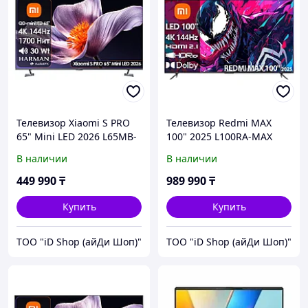
Телевизор Xiaomi S PRO
Телевизор Redmi MAX
65" Mini LED 2026 L65MB-
100" 2025 L100RA-MAX
SRU [165см, 4K/144Hz,
[254см, 4K/144Hz, Direct
В наличии
В наличии
Mini LED 1700Нит, звук
LED 700Нит, звук
2.0(30Вт)]
2.0(30Вт)]
449 990
₸
989 990
₸
Купить
Купить
ТОО "iD Shop (айДи Шоп)"
ТОО "iD Shop (айДи Шоп)"