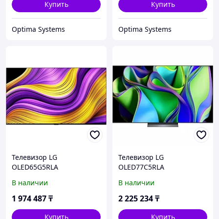
Купить
Купить
Optima Systems
Optima Systems
Телевизор LG
Телевизор LG
OLED65G5RLA
OLED77C5RLA
OLED65G5RLA.ARUG 65 ",
OLED77C5RLA.ARUG 77 ",
В наличии
В наличии
Темно-серый
Черный
1 974 487
₸
2 225 234
₸
Купить
Купить