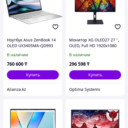
Ноутбук Asus ZenBook 14
Монитор XG OLED27 27 ",
OLED UX3405MA-QD993
OLED, Full HD 1920x1080
(90NB11R2-M01SV0)
(16:9), 240 Гц
В наличии
В наличии
760 600
₸
296 598
₸
Купить
Купить
Alianza.kz
Optima Systems