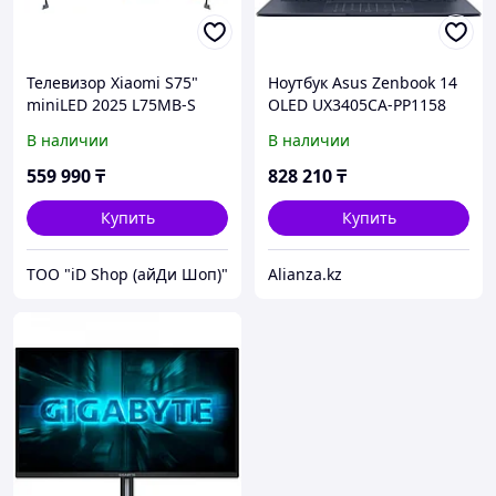
Телевизор Xiaomi S75"
Ноутбук Asus Zenbook 14
miniLED 2025 L75MB-S
OLED UX3405CA-PP1158
[191см, 4K/144Hz, Mini
(90NB14W1-M01PP0-WIN)
В наличии
В наличии
LED 1700Нит, звук
2.0(30Вт)]
559 990
₸
828 210
₸
Купить
Купить
ТОО "iD Shop (айДи Шоп)"
Alianza.kz