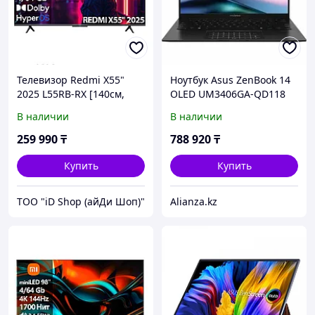
Телевизор Redmi X55"
Ноутбук Asus ZenBook 14
2025 L55RB-RX [140см,
OLED UM3406GA-QD118
4K/144Hz, Direct LED
(90NB17R1-M006D0)
В наличии
В наличии
450Нит, звук 2.0(25Вт)]
259 990
₸
788 920
₸
Купить
Купить
ТОО "iD Shop (айДи Шоп)"
Alianza.kz