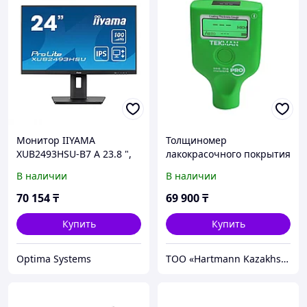
Монитор IIYAMA
Толщиномер
XUB2493HSU-B7 A 23.8 ",
лакокрасочного покрытия
OLED, Full HD 1920x1080
Tekman Pro
В наличии
В наличии
(16:9), 100 Гц
70 154
₸
69 900
₸
Купить
Купить
Optima Systems
ТОО «Hartmann Kazakhstan»