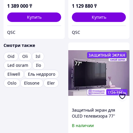
32GB DDR5 1TB SSD RTX
Ryzen AI9 32GB DDR5 1TB
1 389 000
₸
1 129 880
₸
4070 8Gb
SSD RTX 4060 8Gb
Купить
Купить
QSC
QSC
Смотри также
Oid
Oli
Isl
Led osram
Ilo
Eliwell
Ель недорого
Oslo
Elosone
Eler
Защитный экран для
OLED телевизора 77"
[акрил, 1724×994мм,
В наличии
Казахстан]