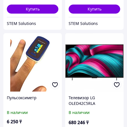
ODD/GeForce/RTX 4050/6
ODD/GeForce/RTX 4050/6
Купить
Купить
STEM Solutions
STEM Solutions
Пульсоксиметр
Телевизор LG
OLED42C5RLA
OLED42C5RLA.ARUG 42 ",
В наличии
В наличии
Черный
6 250
₸
680 246
₸