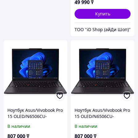
49 990
₸
Купить
ТОО "iD Shop (айДи Шоп)"
Ноутбук Asus/Vivobook Pro
Ноутбук Asus/Vivobook Pro
15 OLED/N6506CU-
15 OLED/N6506CU-
MA053/1г/Core Ultra
MA053/1г/Core Ultra
В наличии
В наличии
7/255H/2 GHz/24 Gb/PCIe
7/255H/2 GHz/24 Gb/PCIe
NVMe SSD/1000 Gb/No
NVMe SSD/1000 Gb/No
807 000
₸
807 000
₸