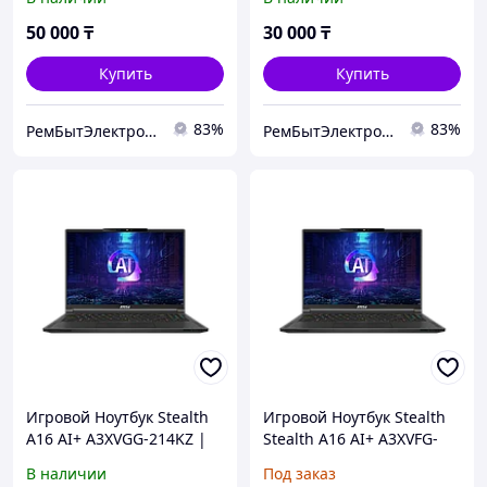
:EAX69775701 (1.1)
6870C-0852B 3551L-1904F
3550S-2908E
50 000
₸
30 000
₸
Купить
Купить
83%
83%
РемБытЭлектроника
РемБытЭлектроника
Игровой Ноутбук Stealth
Игровой Ноутбук Stealth
A16 AI+ A3XVGG-214KZ |
Stealth A16 AI+ A3XVFG-
16" QHD+ (2560x1600),
069KZ | 16" QHD+
В наличии
Под заказ
OLED, 240Hz Ryzen AI9
(2560x1600), OLED, 240Hz