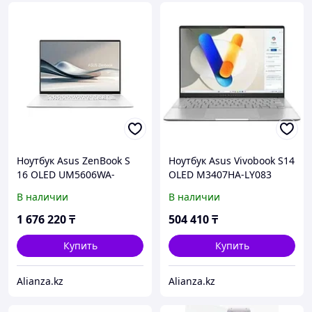
Ноутбук Asus ZenBook S
Ноутбук Asus Vivobook S14
16 OLED UM5606WA-
OLED M3407HA-LY083
RK228W (90NB13M2-
(90NB16E1-M005E0)
В наличии
В наличии
M00RP0)
1 676 220
₸
504 410
₸
Купить
Купить
Alianza.kz
Alianza.kz