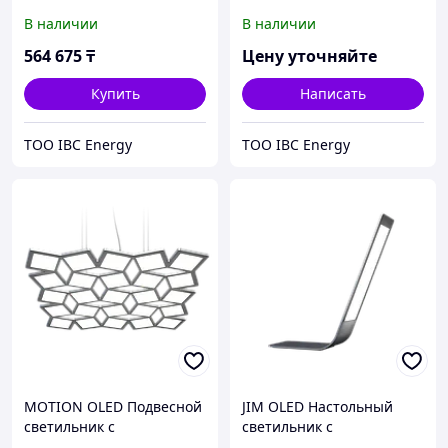
органическими
органическими
В наличии
В наличии
светодиодами (OLED)
светодиодами (OLED)
564 675
₸
Цену уточняйте
Купить
Написать
ТОО IBC Energy
ТОО IBC Energy
MOTION OLED Подвесной
JIM OLED Настольный
светильник с
светильник с
органическими
органическими