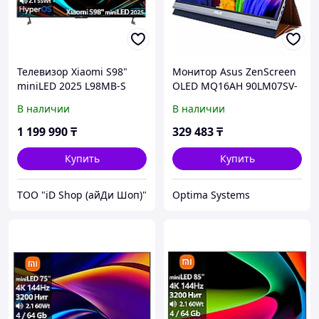
Телевизор Xiaomi S98"
Монитор Asus ZenScreen
miniLED 2025 L98MB-S
OLED MQ16AH 90LM07SV-
[249см, 4K/144Hz, Mini
B01170 15.6 ", OLED, Full
В наличии
В наличии
LED 1700Нит, звук
HD 1920x1080 (16:9), 60 Гц
2.1(55Вт)]
1 199 990
₸
329 483
₸
Купить
Купить
ТОО "iD Shop (айДи Шоп)"
Optima Systems