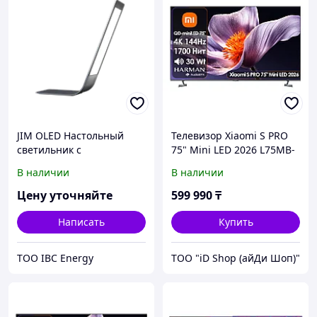
JIM OLED Настольный
Телевизор Xiaomi S PRO
светильник с
75" Mini LED 2026 L75MB-
органическими
SRU [191см, 4K/144Hz,
В наличии
В наличии
светодиодами (OLED)
Mini LED 1700Нит, звук
2.0(30Вт)]
Цену уточняйте
599 990
₸
Написать
Купить
ТОО IBC Energy
ТОО "iD Shop (айДи Шоп)"