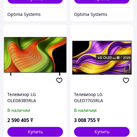
Optima Systems
Optima Systems
Телевизор LG
Телевизор LG
OLED83B5RLA
OLED77G5RLA
OLED83B5RLA.ARUG 83 ",
OLED77G5RLA.ARUG 77 ",
В наличии
В наличии
Черный
Smart TV, Черный
2 590 405
₸
3 008 755
₸
Купить
Купить