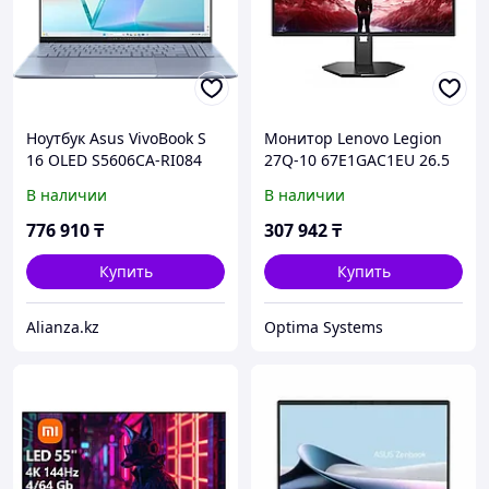
Ноутбук Asus VivoBook S
Монитор Lenovo Legion
16 OLED S5606CA-RI084
27Q-10 67E1GAC1EU 26.5
(90NB1551-M00690)
", OLED, Quad HD
В наличии
В наличии
2560x1440 (16:9), 240 Гц
776 910
₸
307 942
₸
Купить
Купить
Alianza.kz
Optima Systems