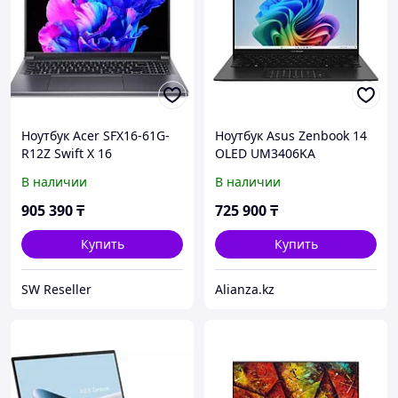
Ноутбук Acer SFX16-61G-
Ноутбук Asus Zenbook 14
R12Z Swift X 16
OLED UM3406KA
(NX.KFPER.001)
(90NB14U1-M00D10)
В наличии
В наличии
905 390
₸
725 900
₸
Купить
Купить
SW Reseller
Alianza.kz