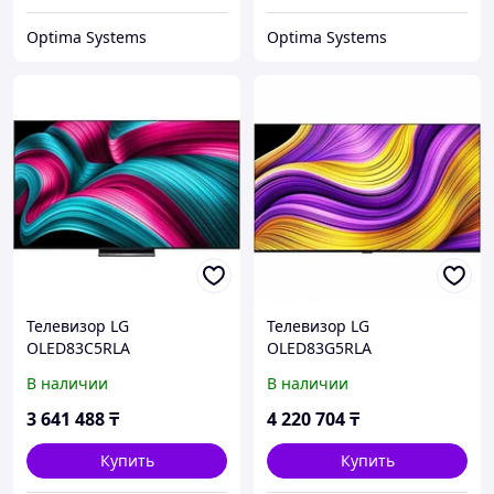
Optima Systems
Optima Systems
Телевизор LG
Телевизор LG
OLED83C5RLA
OLED83G5RLA
OLED83C5RLA.ARUG 83 ",
OLED83G5RLA.ARUG 83 ",
В наличии
В наличии
Smart TV, Черный
Черный
3 641 488
₸
4 220 704
₸
Купить
Купить