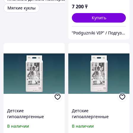
7 200
₸
Мягкие куклы
Купить
“Podguzniki VIP” / Подгузники "ВИП"
Детские
Детские
гипоаллергенные
гипоаллергенные
подгузники с нулевым
подгузники с нулевым
В наличии
В наличии
ощущением Berger, XL
ощущением Berger, XXL