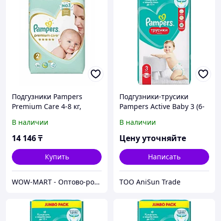
Подгузники Pampers
Подгузники-трусики
Premium Care 4-8 кг,
Pampers Active Baby 3 (6-
размер 2, 66 Шт.
11 кг) 52 шт 3
В наличии
В наличии
14 146
₸
Цену уточняйте
Купить
Написать
WOW-MART - Оптово-розничный Склад - товары на заказ до двери
ТОО AniSun Trade