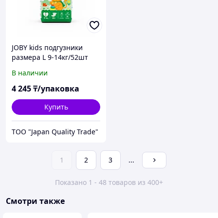
JOBY kids подгузники
размера L 9-14кг/52шт
В наличии
4 245
₸/упаковка
Купить
ТОО "Japan Quality Trade"
1
2
3
...
Показано 1 - 48 товаров из 400+
Смотри также