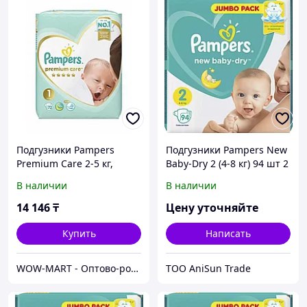
Подгузники Pampers
Подгузники Pampers New
Premium Care 2-5 кг,
Baby-Dry 2 (4-8 кг) 94 шт 2
размер 1, 72 Шт.
В наличии
В наличии
14 146
₸
Цену уточняйте
Купить
Написать
WOW-MART - Оптово-розничный Склад - товары на заказ до двери
ТОО AniSun Trade