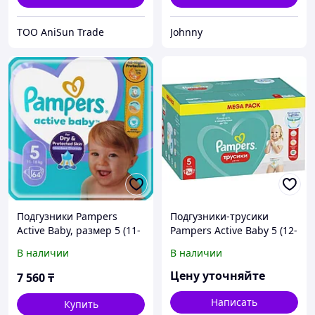
ТОО AniSun Trade
Johnny
Подгузники Pampers
Подгузники-трусики
Active Baby, размер 5 (11-
Pampers Active Baby 5 (12-
16 кг), 64 шт.
17 кг) 84шт 5
В наличии
В наличии
Цену уточняйте
7 560
₸
Написать
Купить