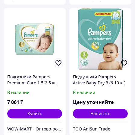
Подгузники Pampers
Подгузники Pampers
Premium Care 1.5-2.5 кг,
Active Baby-Dry 3 (6 10 кг)
размер 0, 30 Шт.
82 шт 3
В наличии
В наличии
7 061
₸
Цену уточняйте
Купить
Написать
WOW-MART - Оптово-розничный Склад - товары на заказ до двери
ТОО AniSun Trade