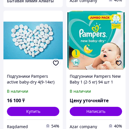
Azar company
Бытавая химия Алматы
Подгузники Pampers
Подгузники Pampers New
active baby-dry 4(9-14кг)
Baby 1 (2-5 кг) 94 шт 1
№106
В наличии
В наличии
16 100
₸
Цену уточняйте
Купить
Написать
54%
40%
Ragdamed
Azar company