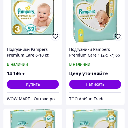
Подгузники Pampers
Подгузники Pampers
Premium Care 6-10 кг,
Premium Care 1 (2-5 кг) 66
размер 3, 52 Шт.
шт 1
В наличии
В наличии
14 146
₸
Цену уточняйте
Купить
Написать
WOW-MART - Оптово-розничный Склад - товары на заказ до двери
ТОО AniSun Trade