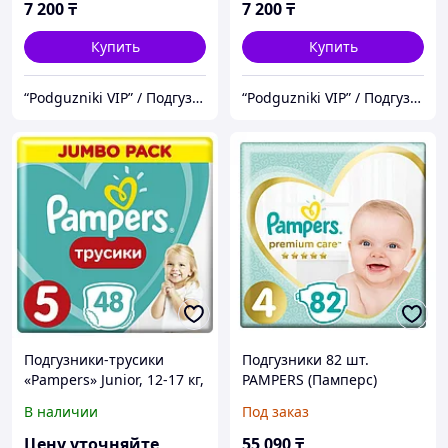
7 200
₸
7 200
₸
Купить
Купить
“Podguzniki VIP” / Подгузники "ВИП"
“Podguzniki VIP” / Подгузники "ВИП"
Подгузники-трусики
Подгузники 82 шт.
«Pampers» Junior, 12-17 кг,
PAMPERS (Памперс)
48 шт
Premium Care, размер 4
В наличии
Под заказ
(9-14 кг), 1210801
Цену уточняйте
55 090
₸