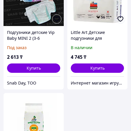
Подгузники детские Vip
Little Art Детские
Baby MINI 2 (3-6
подгузники для
килограмм) 40 штук в
новорожденных, до 5 кг,
Под заказ
В наличии
упаковке
36 шт.
2 613
₸
4 745
₸
Купить
Купить
Snab Day, ТОО
Интернет магазин игрушек и детских товаров «Babyk»