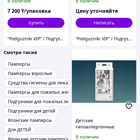
В наличии
В наличии
нулевым ощущением .
ощущением Berger, М
Размер XXL
7 200
₸/упаковка
Цену уточняйте
Купить
Написать
“Podguzniki VIP” / Подгузники "ВИП"
“Podguzniki VIP” / Подгузники "ВИП"
Смотри также
Памперсы
Памперсы взрослые
Средства гигиены для лежачих больных
Памперсы для пожилых женщин
Подгузники для пожилых людей
Подгузники для детей
Японские памперсы
Детские
гипоаллергенные
Для ДЕТЕЙ
подгузники с нулевым
В наличии
Японские детские памперсы
ощущением Berger, L