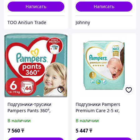
Написать
Написать
ТОО AniSun Trade
Johnny
Подгузники-трусики
Подгузники Pampers
Pampers Pants 360°,
Premium Care 2-5 кг,
размер 6 (14-19 кг), 44 шт.
размер 1, 20 Шт.
В наличии
В наличии
7 560
₸
5 447
₸