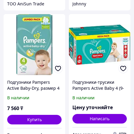
ТОО AniSun Trade
Johnny
Подгузники Pampers
Подгузники-трусики
Active Baby-Dry, размер 4
Pampers Active Baby 4 (9-
(9-14 кг), 70 шт.
15 кг) 92 шт 4
В наличии
В наличии
Цену уточняйте
7 560
₸
Написать
Купить
40%