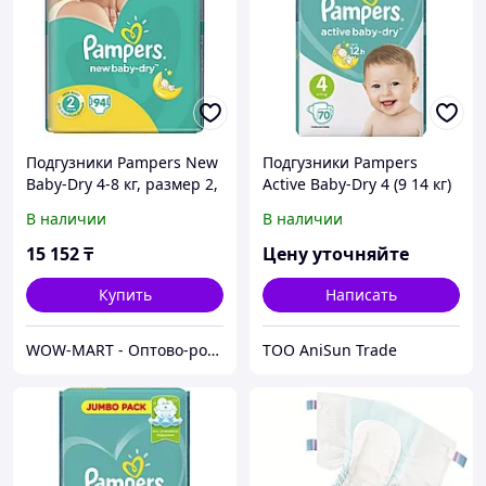
Подгузники Pampers New
Подгузники Pampers
Baby-Dry 4-8 кг, размер 2,
Active Baby-Dry 4 (9 14 кг)
94 шт.
70 шт 4
В наличии
В наличии
15 152
₸
Цену уточняйте
Купить
Написать
WOW-MART - Оптово-розничный Склад - товары на заказ до двери
ТОО AniSun Trade