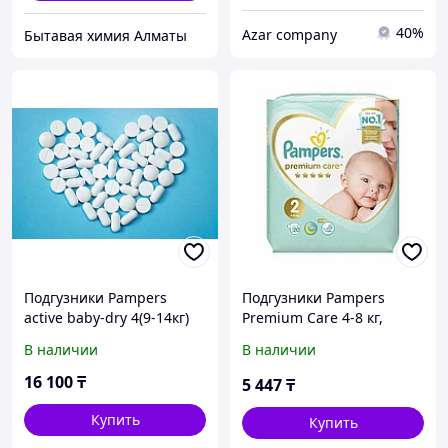
40%
Azar company
Бытавая химия Алматы
Подгузники Pampers
Подгузники Pampers
active baby-dry 4(9-14кг)
Premium Care 4-8 кг,
№106
размер 2, 20 Шт.
В наличии
В наличии
16 100
₸
5 447
₸
Купить
Купить