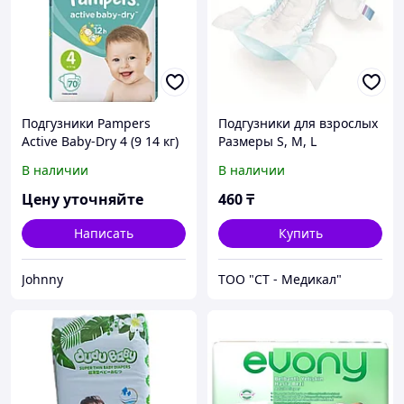
Подгузники Pampers
Подгузники для взрослых
Active Baby-Dry 4 (9 14 кг)
Размеры S, M, L
70 шт 4
В наличии
В наличии
Цену уточняйте
460
₸
Написать
Купить
Johnny
ТОО "СТ - Медикал"