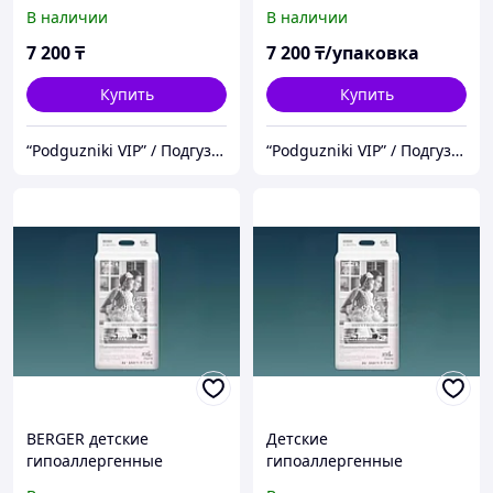
подгузники с нулевым
трусики подгузники с
В наличии
В наличии
ощущением . Размер L
нулевым ощущением .
Размер XL
7 200
₸
7 200
₸/упаковка
Купить
Купить
“Podguzniki VIP” / Подгузники "ВИП"
“Podguzniki VIP” / Подгузники "ВИП"
BERGER детские
Детские
гипоаллергенные
гипоаллергенные
трусики подгузники с
подгузники с нулевым