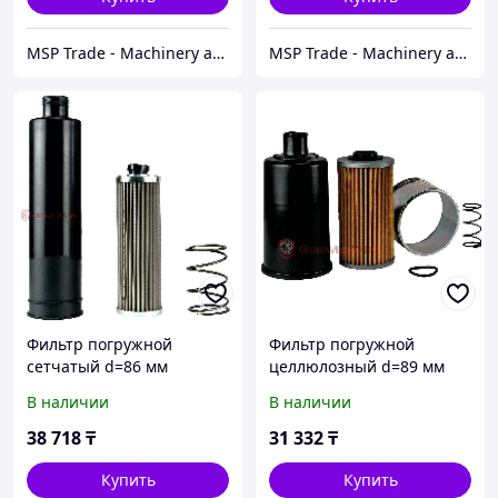
MSP Trade - Machinery and spare parts
MSP Trade - Machinery and spare parts
Фильтр погружной
Фильтр погружной
сетчатый d=86 мм
целлюлозный d=89 мм
посадочный фланец
посадочный фланец
В наличии
В наличии
D=115 мм 11800111177
D=115 мм 11800112158
38 718
₸
31 332
₸
Купить
Купить