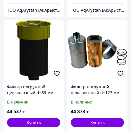
ТОО AqArystan (АқАрыстан)
ТОО AqArystan (АқАрыстан)
Фильтр погружной
Фильтр погружной
целлюлозный d=89 мм
целлюлозный d=127 мм
посадочный фланец
посадочный фланец
В наличии
В наличии
D=115 мм 11800112185
D=175 мм 11800112756
44 537
₸
44 873
₸
Купить
Купить