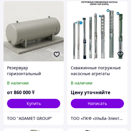
Резервуар
Скважинные погружные
горизонтальный
насосные агрегаты
стальной подземный 3
KSP/KSPN "4,6,8,10,12,14"
В наличии
В наличии
куб.м (РГСП-3)/Емкость/
для агрессивных и
Бочка
неагресивных растворов
от
860 000
₸
Цену уточняйте
Купить
Написать
ТОО "ADAMET GROUP"
ТОО «ПКФ «Ульба-Электро»