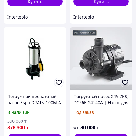
Купить
Купить
Interteplo
Interteplo
Погружной дренажный
Погружной насос 24V ZKSJ
насос Espa DRAIN 100M A
DC56E-24140A | Насос для
воды и жидкостей
В наличии
Под заказ
390 000
₸
378 300
₸
от
30 000
₸