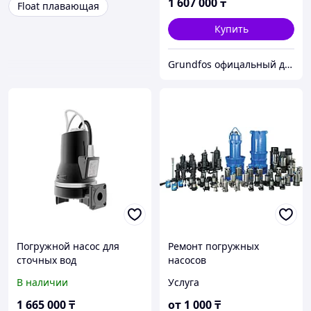
1 607 000
₸
Float плавающая
Купить
Grundfos офицальный дилер ТОО АСТИВ
Погружной насос для
Ремонт погружных
сточных вод
насосов
SEG.40.31.2.50B
В наличии
Услуга
(96075915)
1 665 000
₸
от
1 000
₸