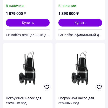
SL1.50.65.11.2.50B
SL1.50.65.15.2.50B
В наличии
В наличии
(96104129)
(96104118)
1 079 000
₸
1 393 000
₸
Купить
Купить
Grundfos офицальный дилер ТОО АСТИВ
Grundfos офицальный дилер ТОО АСТИВ
Погружной насос для
Погружной насос для
сточных вод
сточных вод
SLV.65.65.11.2.50B
SLV.65.65.15.2.50B