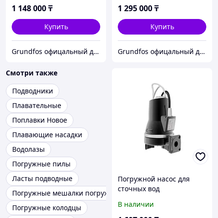
1 148 000
₸
1 295 000
₸
Купить
Купить
Grundfos офицальный дилер ТОО АСТИВ
Grundfos офицальный дилер ТОО АСТИВ
Смотри также
Подводники
Плавательные
Поплавки Новое
Плавающие насадки
Водолазы
Погружные пилы
Ласты подводные
Погружной насос для
сточных вод
Погружные мешалки погружные
SEG.40.26.2.50B
В наличии
Погружные колодцы
(96075913)