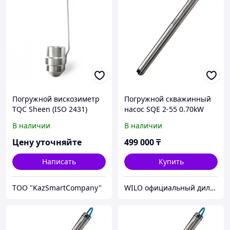
Погружной вискозиметр
Погружной скважинный
TQC Sheen (ISO 2431)
насос SQE 2-55 0.70kW
1x220-240V 1.5m mod.BB
В наличии
В наличии
Цену уточняйте
499 000
₸
Написать
Купить
ТОО "KazSmartCompany"
WILO официальный дилер ТОО МАМОНТ