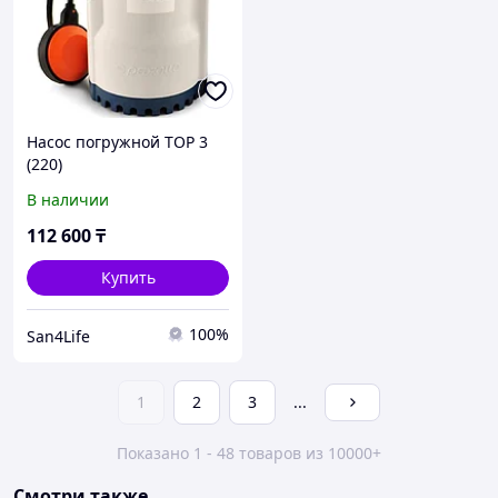
Насос погружной TOP 3
(220)
В наличии
112 600
₸
Купить
100%
San4Life
1
2
3
...
Показано 1 - 48 товаров из 10000+
Смотри также