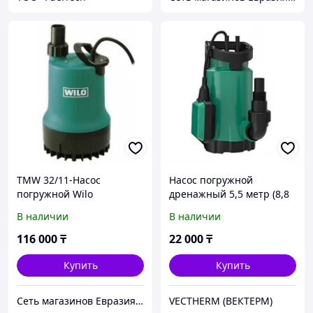
TMW 32/11-Насос
Насос погружной
погружной Wilo
дренажный 5,5 метр (8,8
м³/час) Taifu-GS400N
В наличии
В наличии
116 000
₸
22 000
₸
Купить
Купить
Сеть магазинов Евразия-НС ТОО "Business-enc"
VECTHERM (ВЕКТЕРМ)