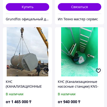
Купить
Связаться
Grundfos офицальный дилер ТОО АСТИВ
Ип Техно мастер сервис
КНС
КНС (Канализационные
(КАНАЛИЗАЦИОННЫЕ
насосные станции) KNS-
НАСОСНЫЕ СТАНЦИИ) из
2000 размеры 1300-1500
В наличии
В наличии
стеклопластика
объем 2м3
от
1 465 000
₸
от
940 000
₸