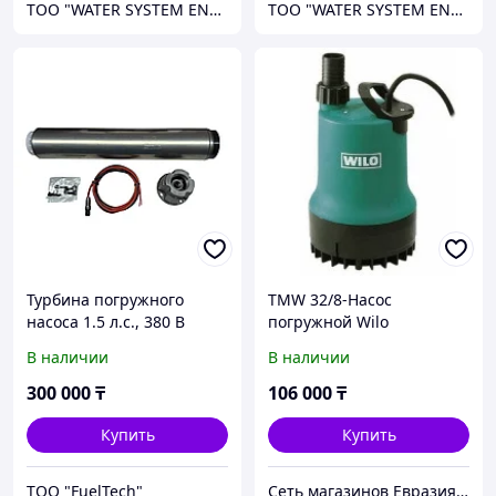
TOO "WATER SYSTEM ENGINEERING"
TOO "WATER SYSTEM ENGINEERING"
Турбина погружного
TMW 32/8-Насос
насоса 1.5 л.с., 380 В
погружной Wilo
В наличии
В наличии
300 000
₸
106 000
₸
Купить
Купить
ТОО "FuelTech"
Сеть магазинов Евразия-НС ТОО "Business-enc"