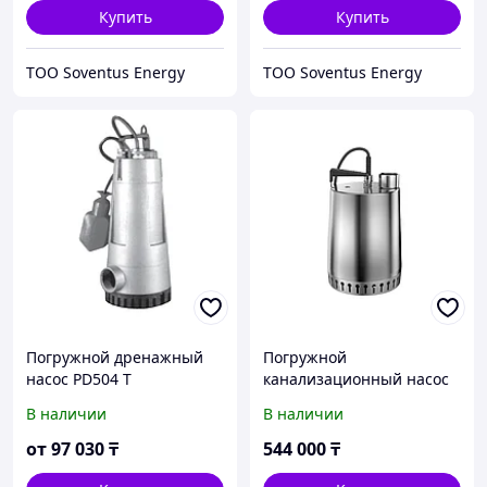
Купить
Купить
ТОО Soventus Energy
ТОО Soventus Energy
Погружной дренажный
Погружной
насос PD504 Т
канализационный насос
Unilift AP12.50.11.1 1x230V
В наличии
В наличии
10m SCH
от
97 030
₸
544 000
₸