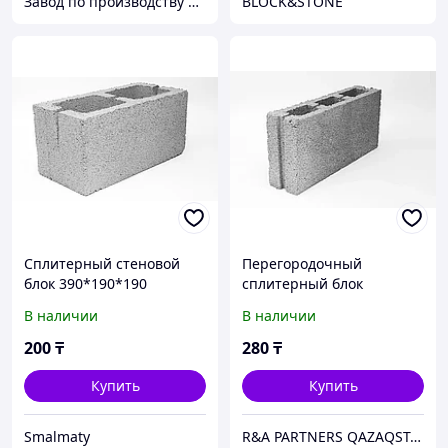
Завод по производству бетонных изделий "Ару-Тас"
BLOCK&STONE
Сплитерный стеновой
Перегородочный
блок 390*190*190
сплитерный блок
390х190х120
В наличии
В наличии
200
₸
280
₸
Купить
Купить
Smalmaty
R&A PARTNERS QAZAQSTAN