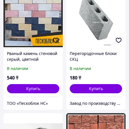
Рваный камень стеновой
Перегородочные блоки
серый, цветной
СКЦ
В наличии
В наличии
540
₸
180
₸
Купить
Купить
ТОО «Пескоблок НС»
Завод по производству бетонных изделий "Ару-Тас"