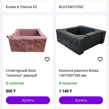
Блоки и Плитка KZ
BLOCK&STONE
Сплитерный блок
Колонна рваного блока
"колонна" рваный
140*390*390 мм
красный 390х390х190мм
В наличии
В наличии
800
₸
1 140
₸
Купить
Купить