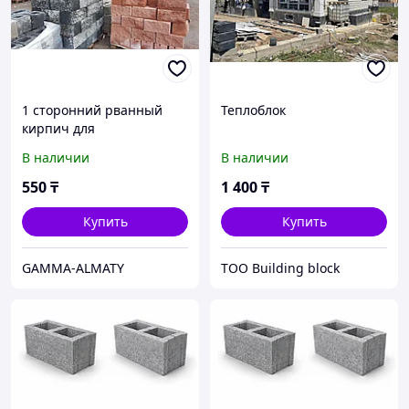
1 сторонний рванный
Теплоблок
кирпич для
строительства заборов
В наличии
В наличии
550
₸
1 400
₸
Купить
Купить
GAMMA-ALMATY
ТОО Building block