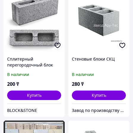
Сплитерный
Стеновые блоки СКЦ
перегородочный блок
(межкомнатный)
В наличии
В наличии
390х190х90 мм
200
₸
280
₸
Купить
Купить
BLOCK&STONE
Завод по производству бетонных изделий "Ару-Тас"