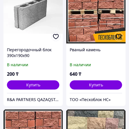
Перегородочный блок
Рваный камень
390х190х90
В наличии
В наличии
200
₸
640
₸
Купить
Купить
R&A PARTNERS QAZAQSTAN
ТОО «Пескоблок НС»