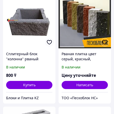
Сплитерный блок
Рваная плитка цвет
"колонна" рваный
серый, красный,
шоколадный
коричневый, черный
В наличии
В наличии
390х390х190мм
800
₸
Цену уточняйте
Купить
Написать
Блоки и Плитка KZ
ТОО «Пескоблок НС»