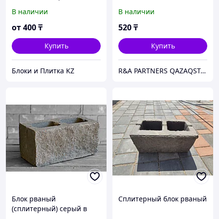
современных частных
В наличии
В наличии
домов!
от
400
₸
520
₸
Купить
Купить
Блоки и Плитка KZ
R&A PARTNERS QAZAQSTAN
Блок рваный
Сплитерный блок рваный
(сплитерный) серый в
Алматы