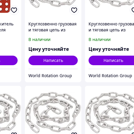
житель
Круглозвенно грузовая
Круглозвенно грузов
еля
и тяговая цепь из
и тяговая цепь из
01
нержавеющей стали А
нержавеющей стали 
В наличии
В наличии
 (LOTO)
(короткозв.) d(mm):5
(короткозв.) d(mm):7
Шаг(mm):18,5 ГОСТ
Шаг(mm):22 ГОСТ 231
Цену уточняйте
Цену уточняйте
2319-81
81
ь
Написать
Написать
World Rotation Group
World Rotation Group