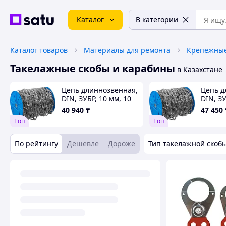
Каталог
В категории
Каталог товаров
Материалы для ремонта
Крепежные
Такелажные скобы и карабины
в Казахстане
Цепь длиннозвенная,
Цепь д
DIN, ЗУБР, 10 мм, 10
DIN, ЗУ
м, серия
серия
40 940
₸
47 450
"Профессионал" (4-
"Профе
Tоп
Tоп
304030-10)
304030
По рейтингу
Дешевле
Дороже
Тип такелажной скоб