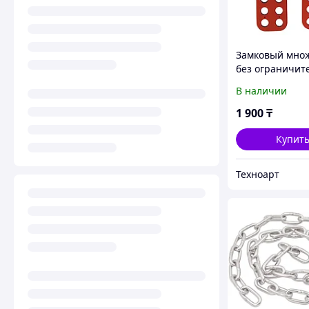
Замковый мно
без ограничит
затвора BAN-K
В наличии
Lockout/Tagout
1 900
₸
Купит
Техноарт