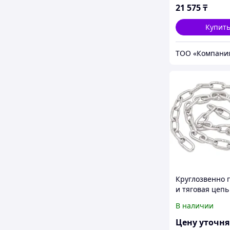
21 575
₸
Купит
ТОО «Компани
Круглозвенно 
и тяговая цепь
нержавеющей 
В наличии
(короткозв.) d(
Шаг(mm):92 ГО
Цену уточн