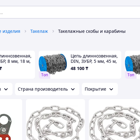
 изделия
Такелаж
Такелажные скобы и карабины
линнозвенная,
Цепь длиннозвенная,
БР, 8 мм, 18 м,
DIN, ЗУБР, 5 мм, 45 м,
серия
₸
48 100
₸
ссионал" (4-
"Профессионал" (4-
Tоп
Tоп
-08)
304030-05)
ы
Страна производитель
Покрытие