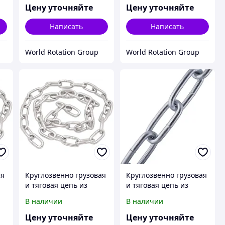
9-
Шаг(mm):73 ГОСТ 2319-
Шаг(mm):78 ГОСТ 2319-
Цену уточняйте
Цену уточняйте
81
81
Написать
Написать
World Rotation Group
World Rotation Group
ая
Круглозвенно грузовая
Круглозвенно грузовая
и тяговая цепь из
и тяговая цепь из
А
нержавеющей стали А
нержавеющей стали В
В наличии
В наличии
(короткозв.) d(mm):42
(длиннозв.) d(mm):5
Шаг(mm):118 ГОСТ
Шаг(mm):20 ГОСТ 2319-
Цену уточняйте
Цену уточняйте