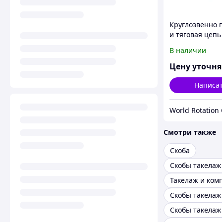
Круглозвенно 
и тяговая цепь
нержавеющей 
В наличии
(короткозв.) d(
Шаг(mm):27 ГО
Цену уточн
81
Написа
World Rotation
Смотри также
Скоба
Скобы такела