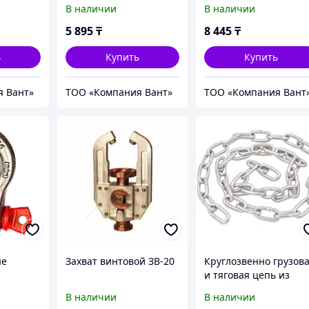
В наличии
В наличии
5 895
₸
8 445
₸
ь
Купить
Купить
я Вант»
ТОО «Компания Вант»
ТОО «Компания Вант
ые
Захват винтовой ЗВ-20
Круглозвенно грузов
и тяговая цепь из
нержавеющей стали 
В наличии
В наличии
(короткозв.) d(mm):23