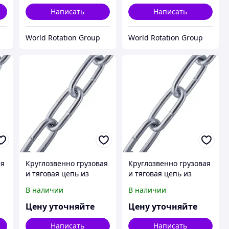
2319-81
81
Написать
Написать
World Rotation Group
World Rotation Group
ая
Круглозвенно грузовая
Круглозвенно грузовая
и тяговая цепь из
и тяговая цепь из
В
нержавеющей стали В
нержавеющей стали В
В наличии
В наличии
(длиннозв.) d(mm):13
(длиннозв.) d(mm):16
9-
Шаг(mm):45 ГОСТ 2319-
Шаг(mm):56 ГОСТ 2319-
Цену уточняйте
Цену уточняйте
81
81
Написать
Написать