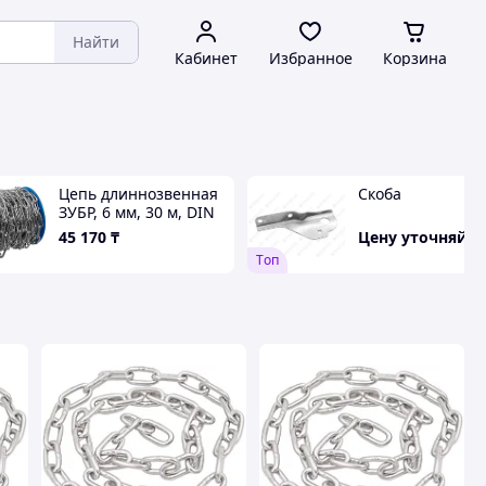
Найти
Кабинет
Избранное
Корзина
Цепь длиннозвенная
Скоба
ЗУБР, 6 мм, 30 м, DIN
763, серия
45 170
₸
Цену уточняйте
"Профессионал" (4-
Tоп
304030-06)