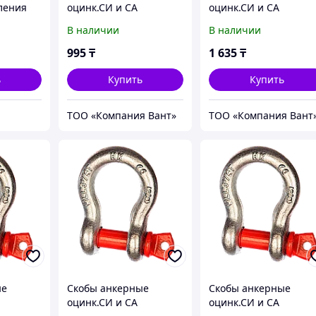
ления
оцинк.СИ и СА
оцинк.СИ и СА
В наличии
В наличии
995
₸
1 635
₸
ь
Купить
Купить
ТОО «Компания Вант»
ТОО «Компания Вант
ые
Скобы анкерные
Скобы анкерные
оцинк.СИ и СА
оцинк.СИ и СА