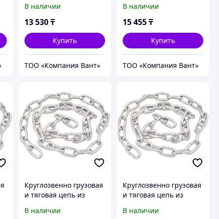
В наличии
В наличии
13 530
₸
15 455
₸
Купить
Купить
»
ТОО «Компания Вант»
ТОО «Компания Вант»
ая
Круглозвенно грузовая
Круглозвенно грузовая
и тяговая цепь из
и тяговая цепь из
А
нержавеющей стали А
нержавеющей стали А
В наличии
В наличии
(короткозв.) d(mm):26
(короткозв.) d(mm):28