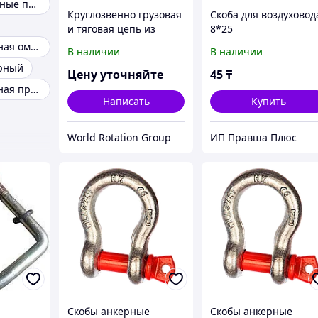
Скобы такелажные прямые тип G2150
Круглозвенно грузовая
Скоба для воздуховод
и тяговая цепь из
8*25
нержавеющей стали А
Скоба такелажная омегообразная g2130
В наличии
В наличии
(короткозв.) d(mm):18
рный
Шаг(mm):50 ГОСТ 2319-
Цену уточняйте
45
₸
81
Скоба такелажная прямая g2150
Написать
Купить
World Rotation Group
ИП Правша Плюс
Скобы анкерные
Скобы анкерные