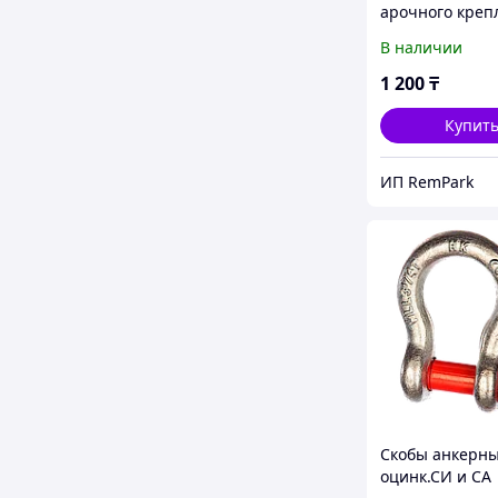
арочного креп
В наличии
1 200
₸
Купит
ИП RemPark
Скобы анкерн
оцинк.СИ и СА