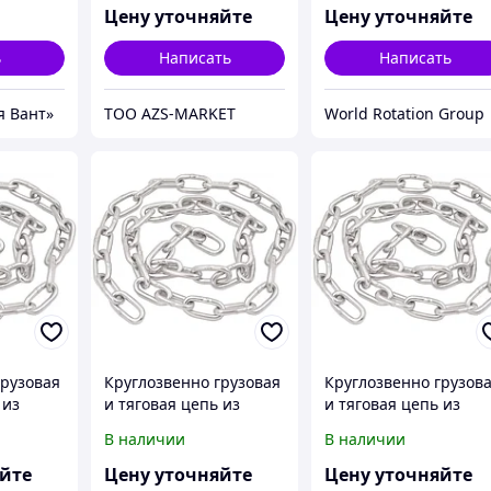
Шаг(mm):64 ГОСТ 231
Цену уточняйте
Цену уточняйте
81
ь
Написать
Написать
я Вант»
TOO AZS-MARKET
World Rotation Group
грузовая
Круглозвенно грузовая
Круглозвенно грузов
 из
и тяговая цепь из
и тяговая цепь из
стали А
нержавеющей стали А
нержавеющей стали 
В наличии
В наличии
mm):33
(короткозв.) d(mm):36
(короткозв.) d(mm):39
СТ 2319-
Шаг(mm):101 ГОСТ
Шаг(mm):109 ГОСТ
яйте
Цену уточняйте
Цену уточняйте