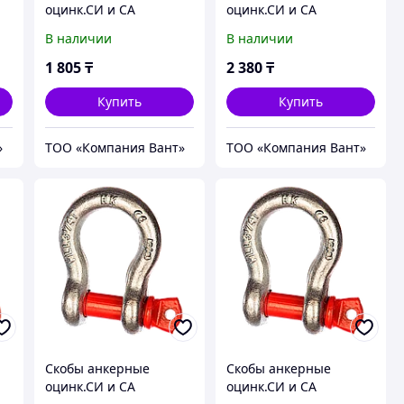
оцинк.СИ и СА
оцинк.СИ и СА
В наличии
В наличии
1 805
₸
2 380
₸
Купить
Купить
»
ТОО «Компания Вант»
ТОО «Компания Вант»
Скобы анкерные
Скобы анкерные
оцинк.СИ и СА
оцинк.СИ и СА