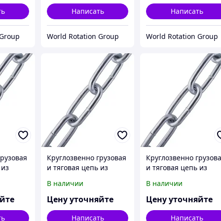
2319-81
2319-81
ть
Написать
Написать
 Group
World Rotation Group
World Rotation Group
грузовая
Круглозвенно грузовая
Круглозвенно грузов
 из
и тяговая цепь из
и тяговая цепь из
стали В
нержавеющей стали В
нержавеющей стали 
В наличии
В наличии
mm):6
(длиннозв.) d(mm):8
(длиннозв.) d(mm):10
СТ 2319-
Шаг(mm):28 ГОСТ 2319-
Шаг(mm):35 ГОСТ 231
яйте
Цену уточняйте
Цену уточняйте
81
81
ть
Написать
Написать