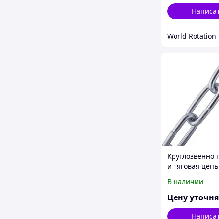
81
Написа
World Rotation
Круглозвенно 
и тяговая цепь
нержавеющей 
В наличии
(длиннозв.) d(
Шаг(mm):22 ГО
Цену уточн
81
Написа