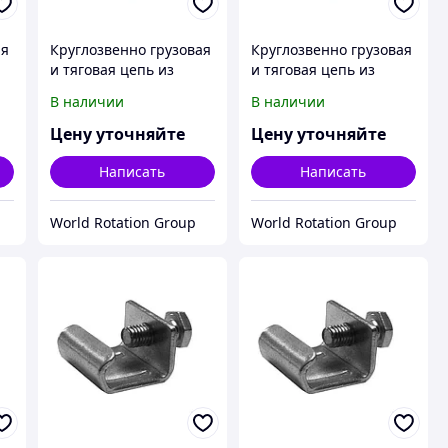
ая
Круглозвенно грузовая
Круглозвенно грузовая
и тяговая цепь из
и тяговая цепь из
А
нержавеющей стали А
нержавеющей стали А
В наличии
В наличии
(короткозв.) d(mm):13
(короткозв.) d(mm):16
9-
Шаг(mm):36 ГОСТ 2319-
Шаг(mm):45 ГОСТ 2319-
Цену уточняйте
Цену уточняйте
81
81
Написать
Написать
World Rotation Group
World Rotation Group