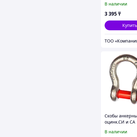
В наличии
3 395
₸
Купит
ТОО «Компани
Скобы анкерн
оцинк.СИ и СА
В наличии