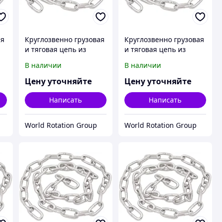
ая
Круглозвенно грузовая
Круглозвенно грузовая
и тяговая цепь из
и тяговая цепь из
А
нержавеющей стали А
нержавеющей стали А
В наличии
В наличии
(короткозв.) d(mm):8
(короткозв.) d(mm):9
9-
Шаг(mm):24 ГОСТ 2319-
Шаг(mm):27 ГОСТ 2319-
Цену уточняйте
Цену уточняйте
81
81
Написать
Написать
World Rotation Group
World Rotation Group