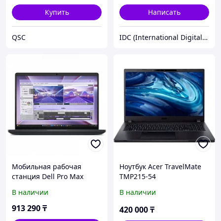
Купить
Написать
QSC
IDC (International Digital Corporation)
Мобильная рабочая
Ноутбук Acer TravelМate
станция Dell Pro Max
TМP215-54
16/16XE MC16250
В наличии
В наличии
(BTO129_MC16250_EMEA_2
10-BPVR)
913 290
₸
420 000
₸