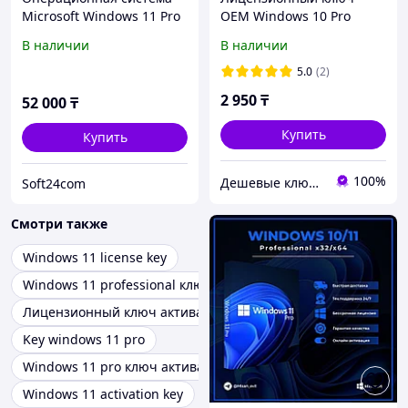
Microsoft Windows 11 Pro
OEM Windows 10 Pro
64-bit Russian 1pk DSP OEI
Онлайн активация
В наличии
В наличии
DVD FQC-10548
Бессрочный ключ
5.0
(2)
2 950
₸
52 000
₸
Купить
Купить
100%
Дешевые ключи для Windows, MS Office, Visio, Project, MS SQL Server
Soft24com
Смотри также
Windows 11 license key
Windows 11 professional ключ
Лицензионный ключ активации windows 11 pro
Key windows 11 pro
Windows 11 pro ключ активации
Windows 11 activation key