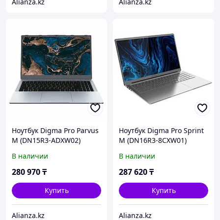
Alianza.kz
Alianza.kz
Ноутбук Digma Pro Parvus
Ноутбук Digma Pro Sprint
M (DN15R3-ADXW02)
M (DN16R3-8CXW01)
В наличии
В наличии
280 970
₸
287 620
₸
Купить
Купить
Alianza.kz
Alianza.kz