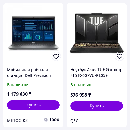
Мобильная рабочая
Ноутбук Asus TUF Gaming
станция Dell Precision
F16 FX607VU-RL059
3591 (210-
(90NR0N06-M002R0) [16",
В наличии
В наличии
BLND_N104P3591EMEA_VP)
Core 5 processor 210H, 16
ГБ ОЗУ, 512 ГБ SSD, RTX
1 179 630
₸
576 998
₸
4050, DOS]
Купить
Купить
100%
METOO.KZ
QSC