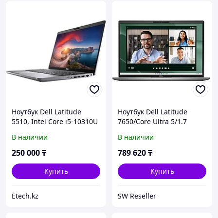
Ноутбук Dell Latitude
Ноутбук Dell Latitude
5510, Intel Core i5-10310U
7650/Core Ultra 5/1.7
4/8, 16GB, 256GB SSD
GHz/16 Gb/512Gb NVMe
В наличии
В наличии
SSD/Intel Arc/16" FHD+/Wi-
Fi 7/BT 5.4/Win
250 000
₸
789 620
₸
Купить
Купить
Etech.kz
SW Reseller