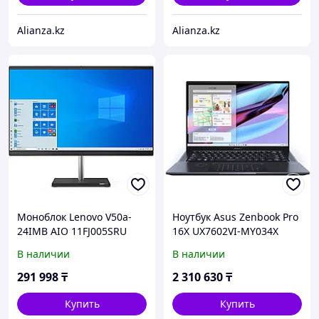
Alianza.kz
Alianza.kz
Моноблок Lenovo V50a-
Ноутбук Asus Zenbook Pro
24IMB AIO 11FJ005SRU
16X UX7602VI-MY034X
23.8" Core i5-10400T 8Gb
(90NB10K1-M001F0)
В наличии
В наличии
256SSD
291 998
₸
2 310 630
₸
Купить
Купить