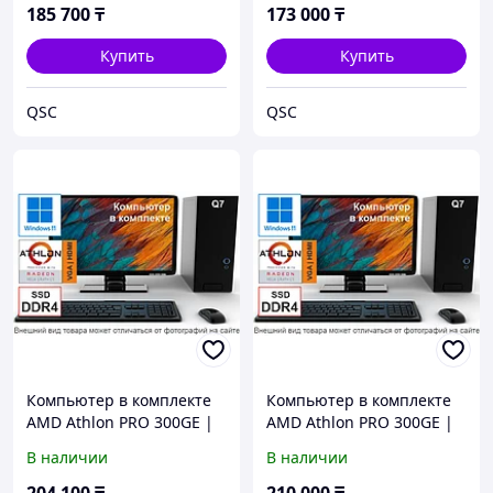
мышь | Windows 11
мышь | Windows 11
185 700
₸
173 000
₸
Купить
Купить
QSC
QSC
Компьютер в комплекте
Компьютер в комплекте
AMD Athlon PRO 300GE |
AMD Athlon PRO 300GE |
DDR4 16Gb | SSD 512 |
DDR4 8Gb | SSD 1024 |
В наличии
В наличии
Монитор 22" | Клав. +
Монитор 22" | Клав. +
мышь | Windows 11
мышь | Windows 11