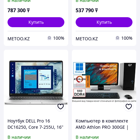
В наличии
В наличии
WUXGA Non-Touch,
512Gb M.2, W11Pro
W11P64 RUS, 16.0GB
787 300
₸
537 790
₸
Купить
Купить
100%
100%
METOO.KZ
METOO.KZ
Ноутбук DELL Pro 16
Компьютер в комплекте
DC16250, Core 7-255U, 16"
AMD Athlon PRO 300GE |
FHD+ IPS, 16Gb DDR5,
DDR4 8Gb | SSD 256 |
В наличии
В наличии
512Gb M.2, W11Pro
Монитор 22" | Клав. +