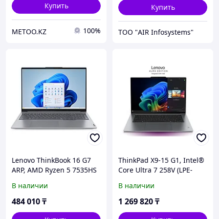
Купить
Купить
100%
METOO.KZ
ТОО "AIR Infosystems"
Lenovo ThinkBook 16 G7
ThinkPad X9-15 G1, Intel®
ARP, AMD Ryzen 5 7535HS
Core Ultra 7 258V (LPE-
(3.30GHz, 16MB), 16"
cores up to 3.70GHz,
В наличии
В наличии
WUXGA Non-Touch,
12MB), 15.3" 2.8K Touch,
W11P64 RUS, 16
W11P
484 010
₸
1 269 820
₸