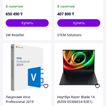
SSD 16" W11 Pro
Core i5-1235U/15'6 FHD/
В наличии
В наличии
8GB RAM/ 256 GB SSD/
FHD Web/Windows 11
650 490
₸
407 800
₸
Pro/MS Office Home and B
Купить
Купить
SW Reseller
STEM Solutions
Лицензия Visio
Ноутбук Razer Blade 14
Professional 2019
(RZ09-05306ES4-R3E1)