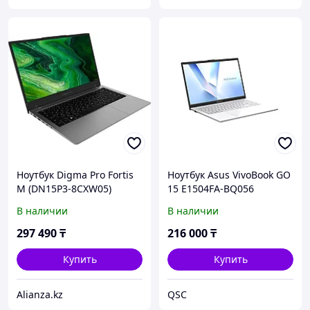
Ноутбук Digma Pro Fortis
Ноутбук Asus VivoBook GO
M (DN15P3-8CXW05)
15 E1504FA-BQ056
(90NB0ZR1-M03ZF0) [15.6"
В наличии
В наличии
Full HD, Ryzen 3 7320U, 8
ГБ ОЗУ, 256 ГБ SSD, DOS]
297 490
₸
216 000
₸
Купить
Купить
Alianza.kz
QSC