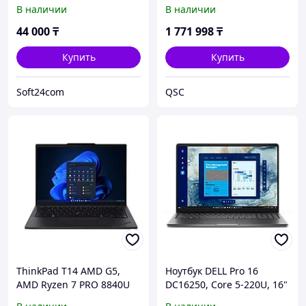
привязка к учетной
[14", Ryzen AI 9 365, 64 ГБ
В наличии
В наличии
записи
ОЗУ, 2 ТБ SSD, RTX 5070,
Windows 11 Home]
44 000
₸
1 771 998
₸
Купить
Купить
Soft24com
QSC
ThinkPad T14 AMD G5,
Ноутбук DELL Pro 16
AMD Ryzen 7 PRO 8840U
DC16250, Core 5-220U, 16"
(3.30GHz, 16MB), 14"
FHD+ IPS, 16Gb DDR5,