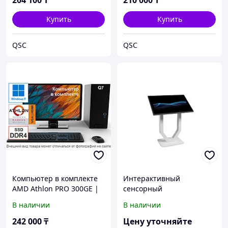
204 100
₸
210 000
₸
Купить
Купить
QSC
QSC
Компьютер в комплекте
Интерактивный
AMD Athlon PRO 300GE |
сенсорный
DDR4 16Gb | SSD 1024 |
информационный киоск
В наличии
В наличии
Монитор 22" | Клав. +
iDC Т 49"
мышь | Windows 11
242 000
₸
Цену уточняйте