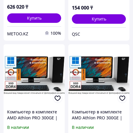
мышь | Windows 11
626 020
₸
154 000
₸
Купить
Купить
100%
METOO.KZ
QSC
Компьютер в комплекте
Компьютер в комплекте
AMD Athlon PRO 300GE |
AMD Athlon PRO 300GE |
DDR4 16Gb | SSD 256 |
DDR4 8Gb | SSD 512 |
В наличии
В наличии
Монитор 22" | Клав. +
Монитор 22" | Клав. +