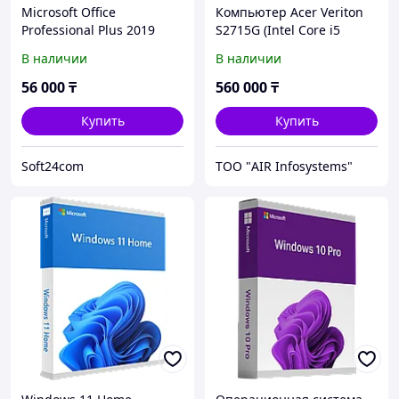
Microsoft Office
Компьютер Acer Veriton
Professional Plus 2019
S2715G (Intel Core i5
электронный ключ,
12400,16ГБ DDR4 3200,
В наличии
В наличии
привязка к учетной
512 ГБ SSD, Win11
записи.
pro/Office
56 000
₸
560 000
₸
Купить
Купить
Soft24com
ТОО "AIR Infosystems"