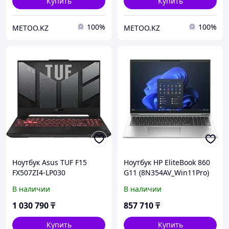
Купить
Купить
100%
100%
METOO.KZ
METOO.KZ
Ноутбук Asus TUF F15
Ноутбук HP EliteBook 860
FX507ZI4-LP030
G11 (8N354AV_Win11Pro)
(90NR0FV7-
В наличии
В наличии
M001E0_Win11Pro)
1 030 790
₸
857 710
₸
Купить
Купить