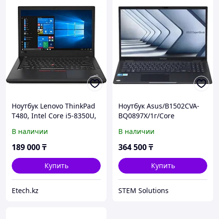
Ноутбук Lenovo ThinkPad
Ноутбук Asus/B1502CVA-
T480, Intel Core i5-8350U,
BQ0897X/1г/Core
16 GB, 512GB SSD, Intel HD
i3/1315U/1,2 GHz/8
В наличии
В наличии
Gb/PCIe NVMe SSD/512
Gb/No
189 000
₸
364 500
₸
ODD/Graphics/UHD/256
Mb/15,6 ''/1920x1080/Wind
Купить
Купить
Etech.kz
STEM Solutions