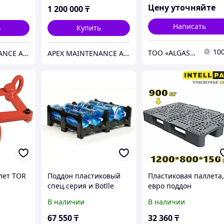
Цену уточняйте
1 200 000
₸
Написать
ь
Купить
10
ТОО «ALGASHQY ADYM» ЖШС (ГРУППА КОМПАНИЙ VERMI GASTRO MASCHINEN)
APEX MAINTENANCE AND SUPPLY SOLUTIONS
APEX MAINTENANCE AND SUPPLY SOLUTIONS
лет TOR
Поддон пластиковый
Пластиковая паллета
спец.серия и Botlle
евро поддон
Rack
перфорированный
В наличии
В наличии
1200 800 150мм на 2-
полозьях серый
67 550
₸
32 360
₸