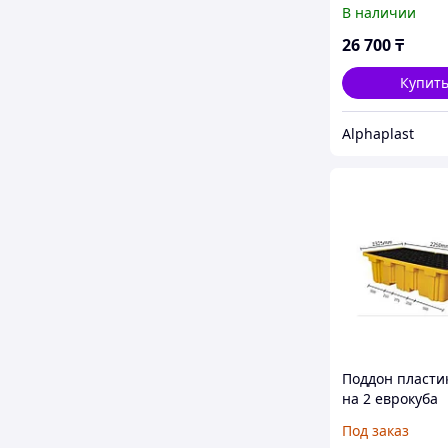
В наличии
26 700
₸
Купит
Alphaplast
Поддон пласти
на 2 еврокуба
2250x1325x625
Под заказ
HealthRun