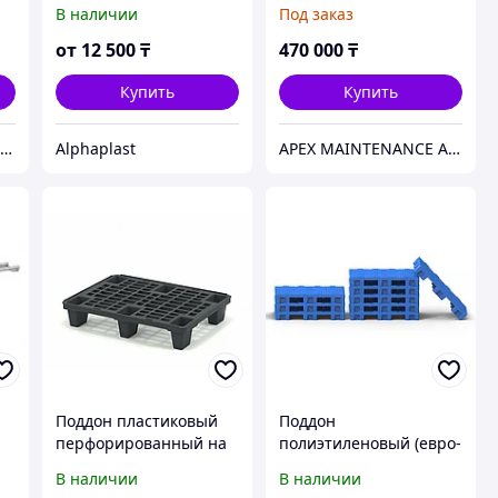
паллет и паддон,
1350x1350x900 мм.
В наличии
Под заказ
цвета: белый, синий,
HealthRun
зелёный. Внешний
от
12 500
₸
470 000
₸
размер: 1200×800×150
Купить
Купить
APEX MAINTENANCE AND SUPPLY SOLUTIONS
Alphaplast
APEX MAINTENANCE AND SUPPLY SOLUTIONS
Поддон пластиковый
Поддон
перфорированный на
полиэтиленовый (евро-
ножках 800*600*135
палета)
В наличии
В наличии