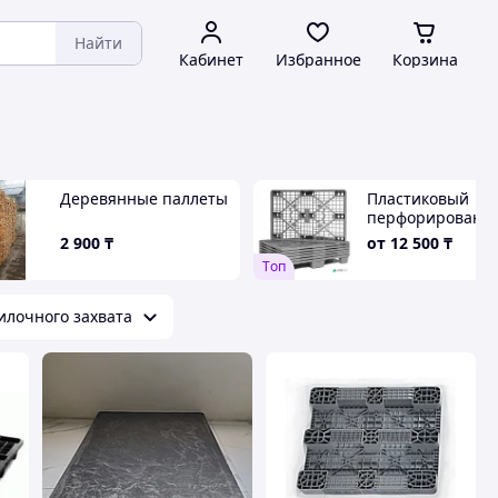
Найти
Кабинет
Избранное
Корзина
Деревянные паллеты
Пластиковый
перфорированн
паллет и паддон
2 900
₸
от
12 500
₸
цвета: белый, си
Tоп
зелёный. Внешн
размер: 1200×80
илочного захвата