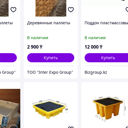
аллеты
Деревянные паллеты
Поддон пластмассов
В наличии
В наличии
2 900
₸
12 000
₸
ь
Купить
Купить
o Group"
ТОО "Inter Expo Group"
Bizgroup.kz