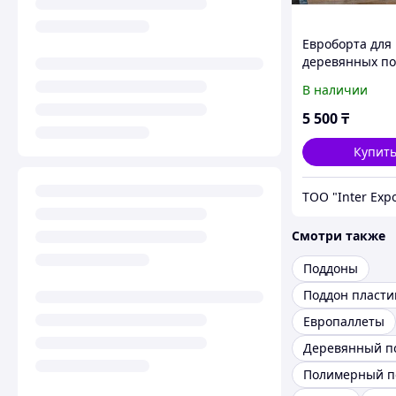
Евроборта для
деревянных п
В наличии
5 500
₸
Купит
ТОО "Inter Exp
Смотри также
Поддоны
Поддон пласт
Европаллеты
Деревянный п
Полимерный п