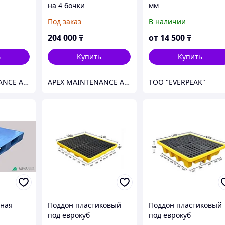
на 4 бочки
мм
 мм.
1300x1300x450 мм.
Под заказ
В наличии
HealthRun
204 000
₸
от
14 500
₸
ь
Купить
Купить
APEX MAINTENANCE AND SUPPLY SOLUTIONS
APEX MAINTENANCE AND SUPPLY SOLUTIONS
ТОО "EVERPEAK"
шная
Поддон пластиковый
Поддон пластиковый
под еврокуб
под еврокуб