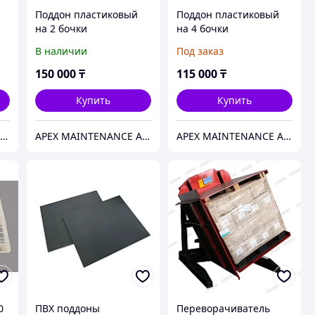
Поддон пластиковый
Поддон пластиковый
на 2 бочки
на 4 бочки
1300x680x450мм.
1300x1300x100 мм.
В наличии
Под заказ
HealthRun
HealthRun
150 000
₸
115 000
₸
Купить
Купить
APEX MAINTENANCE AND SUPPLY SOLUTIONS
APEX MAINTENANCE AND SUPPLY SOLUTIONS
APEX MAINTENANCE AND SUPPLY SOLUTIONS
0
ПВХ поддоны
Переворачиватель