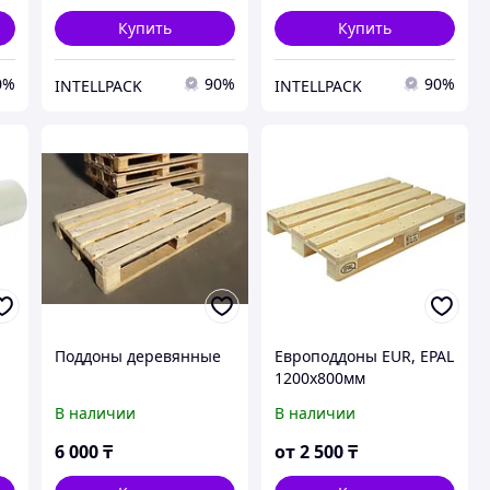
кг 02.103.91.Q
Купить
Купить
0%
90%
90%
INTELLPACK
INTELLPACK
Поддоны деревянные
Европоддоны EUR, EPAL
1200х800мм
м,
В наличии
В наличии
6 000
₸
от
2 500
₸