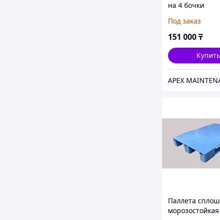
на 4 бочки
1300x1300x300
Под заказ
HealthRun
151 000
₸
Купит
Паллета спло
морозостойкая