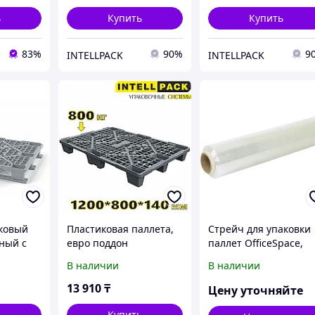
02.105.91.Q
ь
Купить
Купить
83%
90%
9
INTELLPACK
INTELLPACK
ковый
Пластиковая паллета,
Стрейч для упаковки
ный с
евро поддон
паллет OfficeSpace,
ми
перфорированный
нетто 1кг, 450мм*142
В наличии
В наличии
1200 800 140 мм на
17мкм, первичное
ножках серый
сырье, растяж. 180%
13 910
₸
Цену уточняйте
02.102.91.Q
ь
Купить