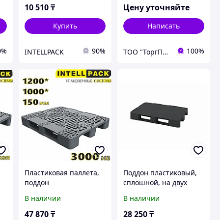
10 510
₸
Цену уточняйте
Купить
Написать
0%
90%
100%
INTELLPACK
ТОО "ТоргПром"
,
Пластиковая паллета,
Поддон пластиковый,
поддон
сплошной, на двух
перфорированный
полозьях 1200*800*150
В наличии
В наличии
х
1200 1000 150мм на
двух полозьях, до 3000
47 870
₸
28 250
₸