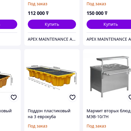
1240x1060x160 мм.
1300x1100x300 мм.
Под заказ
Под заказ
HealthRun
HealthRun
112 000
₸
150 000
₸
ь
Купить
Купить
APEX MAINTENANCE AND SUPPLY SOLUTIONS
ковый
Поддон пластиковый
Мармит вторых блюд
на 3 еврокуба
МЭВ-10/7Н
 мм.
3265x1290x585 мм.
Под заказ
Под заказ
HealthRun