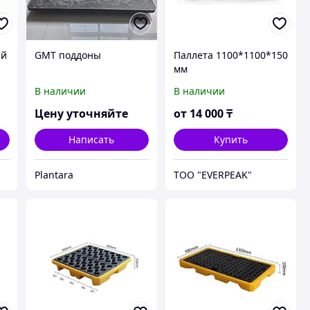
ый
GMT поддоны
Паллета 1100*1100*150
мм
В наличии
В наличии
Цену уточняйте
от
14 000
₸
Написать
Купить
Plantara
ТОО "EVERPEAK"