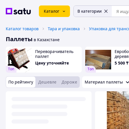
Каталог
В категории
Каталог товаров
Тара и упаковка
Упаковка для тран
Паллеты
в Казахстане
Переворачиватель
Евробо
паллет
дерев
поддон
Цену уточняйте
5 500
₸
Tоп
Tоп
По рейтингу
Дешевле
Дороже
Материал паллеты