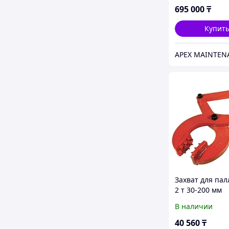
695 000
₸
Купит
Захват для пал
2 т 30-200 мм
В наличии
40 560
₸