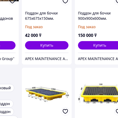
Поддон для бочки
Поддон для бочки
оддонов
675x675x150мм.
900x900x600мм.
HealthRun
HealthRun
Под заказ
Под заказ
42 000
₸
150 000
₸
ь
Купить
Купить
o Group"
APEX MAINTENANCE AND SUPPLY SOLUTIONS
иковый
оддон
оддон