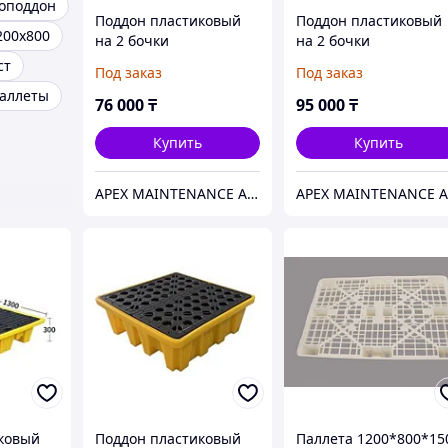
оподдон
Поддон пластиковый
Поддон пластиковый
200х800
на 2 бочки
на 2 бочки
1300x690x150мм.
1300x690x300мм.
ст
Под заказ
Под заказ
HealthRun
HealthRun
паллеты
76 000
₸
95 000
₸
Купить
Купить
APEX MAINTENANCE AND SUPPLY SOLUTIONS
ковый
Поддон пластиковый
Паллета 1200*800*15