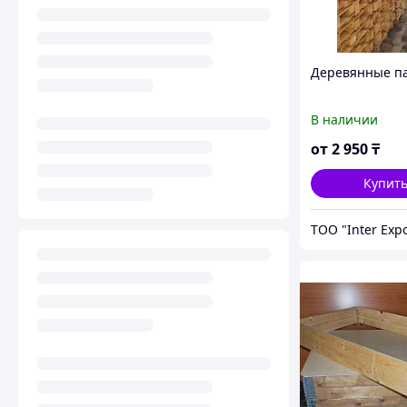
Деревянные п
В наличии
от
2 950
₸
Купит
ТОО "Inter Exp