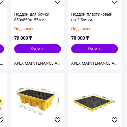
Поддон для бочки
Поддон пластиковый
850x850x155мм.
на 2 бочки
HealthRun
1300x685x100 мм.
Под заказ
Под заказ
HealthRun
79 000
₸
70 000
₸
Купить
Купить
APEX MAINTENANCE AND SUPPLY SOLUTIONS
APEX MAINTENANCE AND SUPPLY SOLUTIONS
APEX MAINTENANCE AND SUPPLY SOLUTIONS