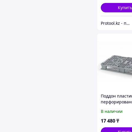
Купит
Protool.kz - продажа электроинструмента, ручные строительные и садовые инструменты
Поддон пласти
перфорирован
двумя полозья
В наличии
1200х800х150
17 480
₸
Купит