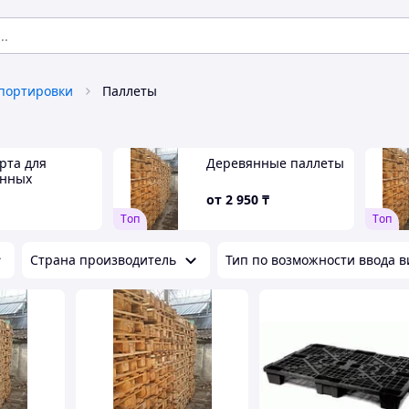
спортировки
Паллеты
рта для
Деревянные паллеты
янных
ов
от
2 950
₸
Tоп
Tоп
Страна производитель
Тип по возможности ввода в