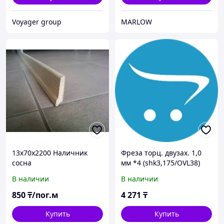
Voyager group
MARLOW
13х70х2200 Наличник
Фреза торц. двузах. 1,0
сосна
мм *4 (shk3,175/OVL38)
(для Акрил/ПВХ/МДФ) /
В наличии
В наличии
F2LX3104
850
₸/пог.м
4 271
₸
Купить
Купить