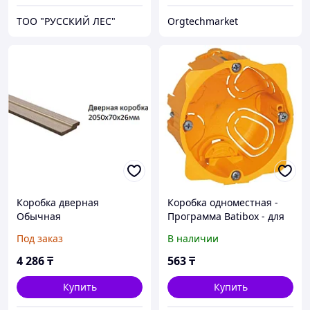
ТОО "РУССКИЙ ЛЕС"
Orgtechmarket
Коробка дверная
Коробка одноместная -
Обычная
Программа Batibox - для
сухих перегородок - винт/
Под заказ
В наличии
захват - 1-местная
глубина 40мм
4 286
₸
563
₸
Купить
Купить