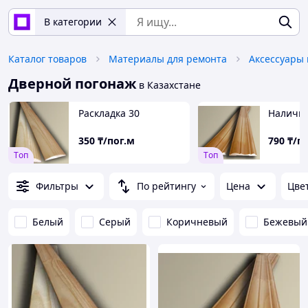
В категории
Каталог товаров
Материалы для ремонта
Дверной погонаж
в Казахстане
Раскладка 30
Наличн
350
₸/пог.м
790
₸/п
Tоп
Tоп
Фильтры
По рейтингу
Цена
Цве
Белый
Серый
Коричневый
Бежевый