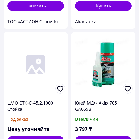
Написать
Купить
ТОО «АСТИОН Строй-Комплект»
Alianza.kz
ЦМО СТК-С-45.2.1000
Клей МДФ Akfix 705
Стойка
GA065B
телекоммуникационная
Под заказ
В наличии
серверная 45U, глубина
1000 мм
Цену уточняйте
3 797
₸