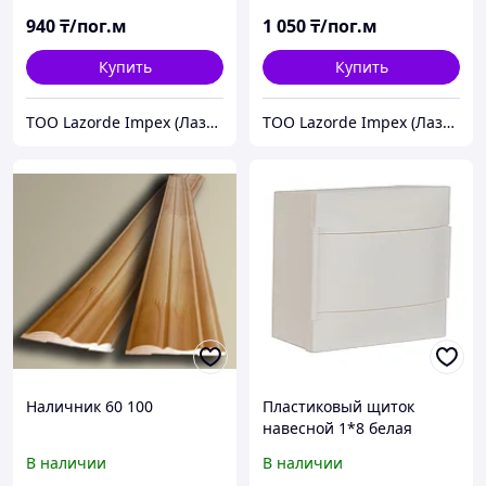
940
₸/пог.м
1 050
₸/пог.м
Купить
Купить
ТОО Lazorde Impex (Лазорде Импекс)
ТОО Lazorde Impex (Лазорде Импекс)
Наличник 60 100
Пластиковый щиток
навесной 1*8 белая
дверь Practibox S 134608
В наличии
В наличии