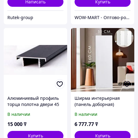
Написать
Купить
Rutek-group
WOW-MART - Оптово-розничный Склад - товары на заказ до двери
Алюминиевый профиль
Ширма интерьерная
торца полотна двери 45
(панель доборная)
мм. черный
"Белая", 50 х 160 см
В наличии
В наличии
(петли в комплекте)
15 000
₸
6 777
.77
₸
Купить
Купить