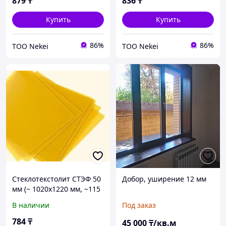
879
₸
836
₸
Купить
Купить
86%
86%
ТОО Nekei
ТОО Nekei
Стеклотекстолит СТЭФ 50
Добор, уширение 12 мм
мм (~ 1020х1220 мм, ~115
кг)
В наличии
Под заказ
784
₸
45 000
₸/кв.м