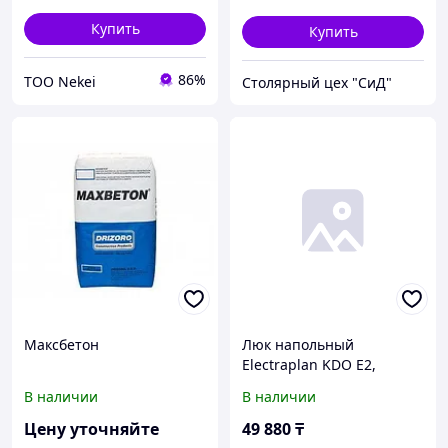
Купить
Купить
86%
ТОО Nekei
Столярный цех "СиД"
Максбетон
Люк напольный
Electraplan KDO E2,
полиамид, с фиксат. под
В наличии
В наличии
заливку, 247х147 мм
(ВхШ), глубина установки:
Цену уточняйте
49 880
₸
60 мм,