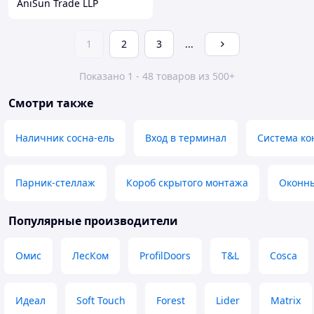
AniSun Trade LLP
1
2
3
...
Показано 1 - 48 товаров из 500+
Смотри также
Наличник сосна-ель
Вход в терминал
Система ко
Парник-стеллаж
Короб скрытого монтажа
Оконны
Популярные производители
Омис
ЛесКом
ProfilDoors
T&L
Cosca
Идеал
Soft Touch
Forest
Lider
Matrix