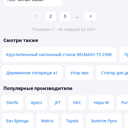
1
2
3
...
Показано 1 - 48 товаров из 300+
Смотри также
Круглопильный напольный станок BELMASH TS-250R
П
Деревянное топорище а1
Упор маз
Стопор для д
Популярные производители
Starfix
Apecs
JET
DKC
Нора-М
Pu
Без бренда
Matrix
Toyota
Золотое Руно