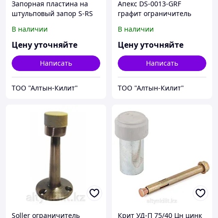
Запорная пластина на
Апекс DS-0013-GRF
штульповый запор S-RS
графит ограничитель
A0767 TS K25
дверной (300,10)
В наличии
В наличии
Цену уточняйте
Цену уточняйте
Написать
Написать
ТОО "Алтын-Килит"
ТОО "Алтын-Килит"
Soller ограничитель
Крит УД-П 75/40 Цн цинк