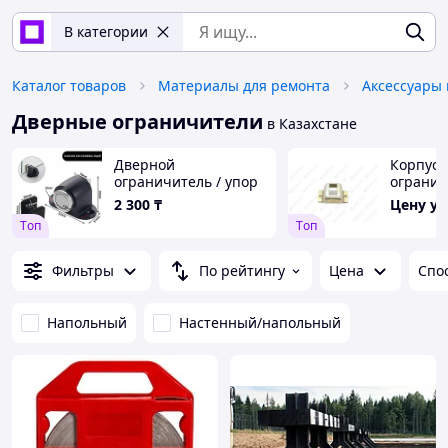
В категории
Каталог товаров
Материалы для ремонта
Дверные ограничители
в Казахстане
Дверной
Корпус 
ограничитель / упор
огранич
для стеклянных и
2 300
₸
Цену у
деревянных дверей,
Tоп
Tоп
стопор двери |
черный
Фильтры
По рейтингу
Цена
Спо
Напольный
Настенный/напольный