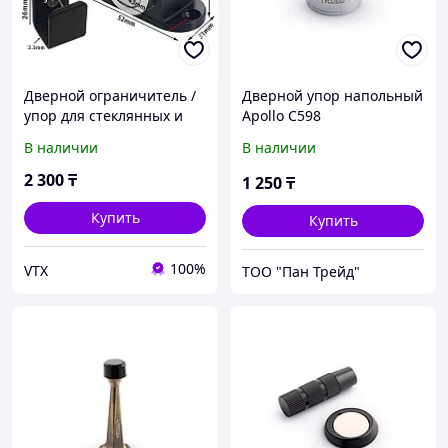
Дверной ограничитель /
Дверной упор напольный
упор для стеклянных и
Apollo C598
деревянных дверей,
В наличии
В наличии
стопор двери |черный
2 300
₸
1 250
₸
Купить
Купить
100%
VTX
ТОО "Пан Трейд"