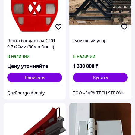
Лента бандажная C201
Тупиковый упор
0,7х20мм (50м в боксе)
(аналог COT37, F207)
В наличии
В наличии
Цену уточняйте
1 300 000
₸
Написать
Купить
QazEnergo Almaty
ТОО «SAPA TECH STROY»