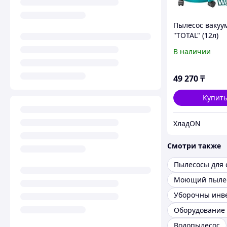
Пылесос вакуу
"ТОТАL" (12л)
В наличии
49 270
₸
Купит
ХладON
Смотри также
Моющий пыле
Уборочны инв
Водопылесос