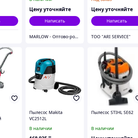
Unit - TP1
Цену уточняйте
Цену уточняйте
ь
Написать
Написать
MARLOW - Оптово-розничный склад.
ТОО "ARI SERVICE"
Пылесос Makita
Пылесос STIHL SE62
й
VC2512L
0
В наличии
В наличии