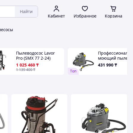
Найти
Кабинет
Избранное
Корзина
лесосы
Пылеводосос Lavor
Профессиональ
Pro (SMX 77 2-24)
моющий пылесо
Karcher Puzzi 8/1
1 025 460
₸
431 990
₸
1 139 400
₸
Tоп