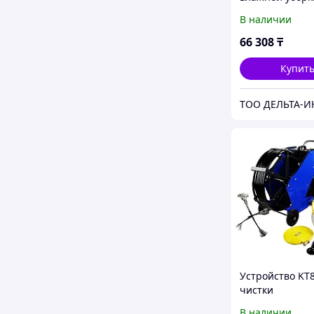
VAC 20 S
В наличии
66 308
₸
Купит
Устройство KT
чистки
вентиляционн
В наличии