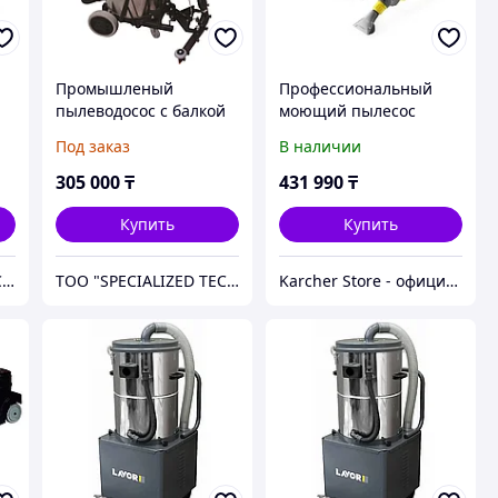
Промышленый
Профессиональный
пылеводосос с балкой
моющий пылесос
всасывающей
Karcher Puzzi 8/1 C
Под заказ
В наличии
305 000
₸
431 990
₸
Купить
Купить
ТОО "SPECIALIZED TECHNICS"
ТОО "SPECIALIZED TECHNICS"
Karcher Store - официальный дистрибьютор в Казахстане