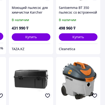
Моющий пылесос для
Santoemma BT 350
химчистки Karcher
пылесос со встроенной
ль
Puzzi 8/1
щёткой
В наличии
В наличии
ка
431 990
₸
498 960
₸
Купить
Купить
3%
TAZA.KZ
Cleanetica