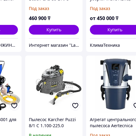
Diversey
Под заказ
Под заказ
460 900
₸
от
450 000
₸
ь
Купить
Купить
ТОО ДЕЛЬТА-ИНЖИНИРИНГ | Оборудование и станки из России без посредников
Интернет магазин "LaROCHE Construction Services" строительная компания
КлимаТехника
8001 для
Пылесос Karcher Puzzi
Агрегат центральног
8/1 C 1.100-225.0
пылесоса Aertecnica
ых шахт
PERFETTO Central Pow
В наличии
Под заказ