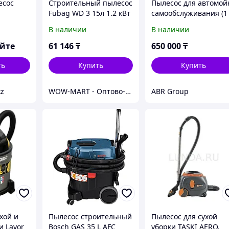
есос
Строительный пылесос
Пылесос для автомой
Fubag WD 3 15л 1.2 кВт
самообслуживания (1
пост большой)
В наличии
В наличии
яйте
61 146
₸
650 000
₸
ть
Купить
Купить
kz
WOW-MART - Оптово-розничный Склад - товары на заказ до двери
ABR Group
хой и
Пылесос строительный
Пылесос для сухой
и Lavor
Bosch GAS 35 L AFC
уборки TASKI AERO,