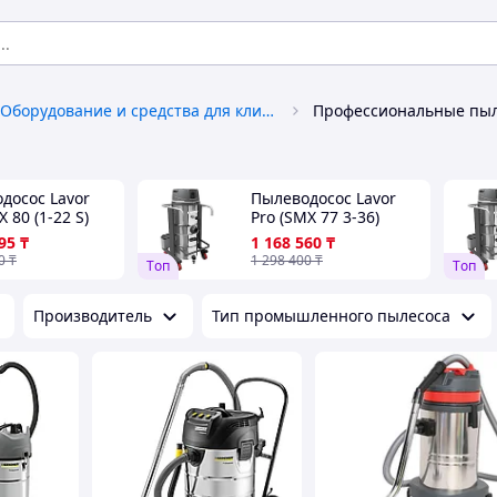
Оборудование и средства для клининга
Профессиональные пы
досос Lavor
Пылеводосос Lavor
 80 (1-22 S)
Pro (SMX 77 3-36)
95
₸
1 168 560
₸
0
₸
1 298 400
₸
Tоп
Tоп
Производитель
Тип промышленного пылесоса