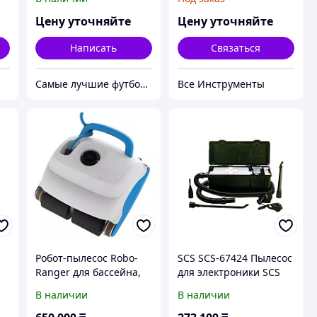
уборки Speed Line SL-
2018
Цену уточняйте
Цену уточняйте
Написать
Связаться
Самые лучшие футболки на планете продаются тут.
Все Инструменты
Робот-пылесос Robo-
SCS SCS-67424 Пылесос
Ranger для бассейна,
для электроники SCS
кабель 20 м
67424 для чистки
В наличии
В наличии
офисной оргтехники