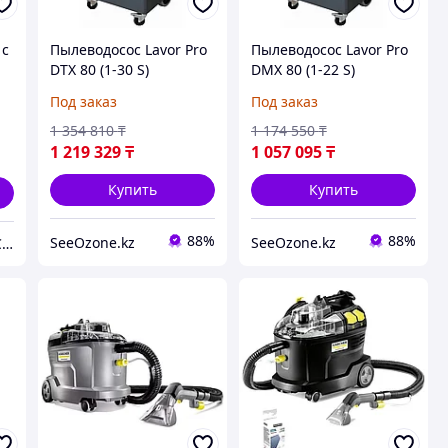
 с
Пылеводосос Lavor Pro
Пылеводосос Lavor Pro
DTX 80 (1-30 S)
DMX 80 (1-22 S)
Под заказ
Под заказ
1 354 810
₸
1 174 550
₸
1 219 329
₸
1 057 095
₸
Купить
Купить
88%
88%
SeeOzone.kz
SeeOzone.kz
ТОО "SPECIALIZED TECHNICS"