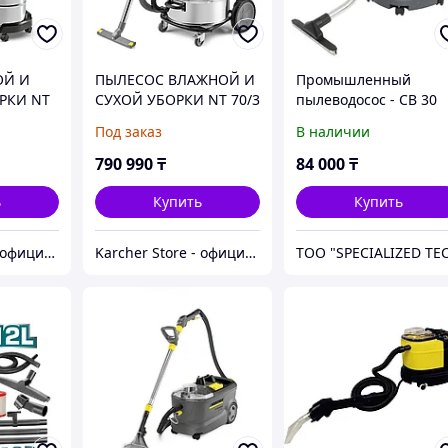
ОЙ И
ПЫЛЕСОС ВЛАЖНОЙ И
Промышленный
РКИ NT
СУХОЙ УБОРКИ NT 70/3
пылеводосос - CB 30
Me Tc
Под заказ
В наличии
790 990
₸
84 000
₸
ь
Купить
Купить
Karcher Store - официальный дистрибьютор в Казахстане
Karcher Store - официальный дистрибьютор в Казахстане