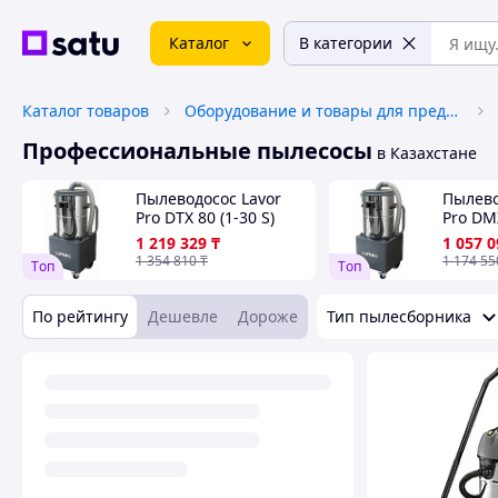
Каталог
В категории
Каталог товаров
Оборудование и товары для предоставления услуг
Профессиональные пылесосы
в Казахстане
Пылеводосос Lavor
Пылево
Pro DTX 80 (1-30 S)
Pro DMX
1 219 329
₸
1 057 0
1 354 810
₸
1 174 55
Tоп
Tоп
По рейтингу
Дешевле
Дороже
Тип пылесборника