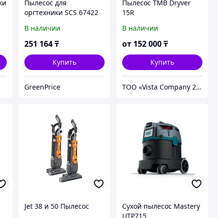
ки
Пылесос для
Пылесос TMB Dryver
оргтехники SCS 67422
15R
(497AB) Черный
В наличии
В наличии
251 164
₸
от
152 000
₸
Купить
Купить
GreenPrice
ТОО «Vista Company 2010»
Jet 38 и 50 Пылесос
Сухой пылесос Mastery
UTP715