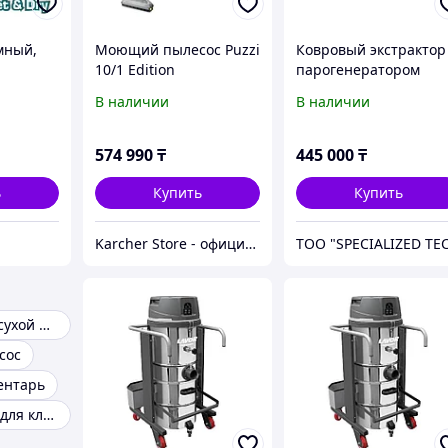
мный,
Моющий пылесос Puzzi
Ковровый экстрактор
10/1 Edition
парогенератором
В наличии
В наличии
574 990
₸
445 000
₸
ь
Купить
Купить
Karcher Store - официальный дистрибьютор в Казахстане
Пылесосы для сухой и влажной уборки
сос
ентарь
Оборудование для клининга