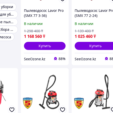
 уборки
Пылеводосос Lavor Pro
Пылеводосос Lavor Pr
Оборудование для уборки помещений
(SMX 77 3-36)
(SMX 77 2-24)
Аккумуляторные пылесосы
В наличии
В наличии
Пылесосы для сбора жидкости
1 298 400
₸
1 139 400
₸
1 168 560
₸
1 025 460
₸
лесоса
Купить
Купить
88%
8
SeeOzone.kz
SeeOzone.kz