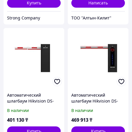
Купить
Написать
Strong Company
ТОО "Алтын-Килит"
Автоматический
Автоматический
шлагбаум Hikvision DS-
шлагбаум Hikvision DS-
TMG300-DR (3 метра)
TMG300-DR/A/B (4 метра,
В наличии
В наличии
с подсветкой и
индикаторами)
401 130
₸
469 913
₸
Купить
Купить