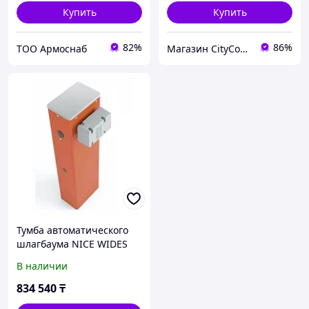
Купить
Купить
82%
86%
ТОО Армоснаб
Магазин CityCom.kz +7-727-250-1209
Тумба автоматического
шлагбаума NICE WIDES
В наличии
834 540
₸