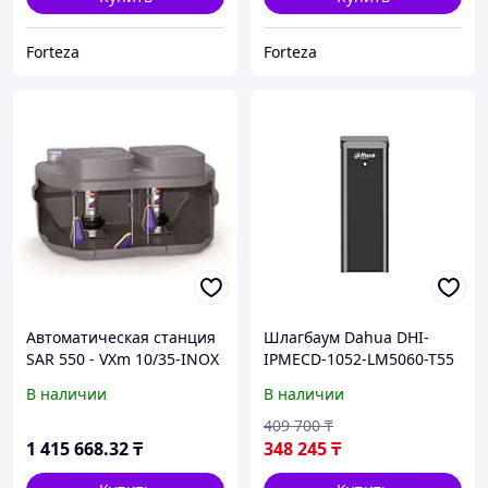
Forteza
Forteza
Автоматическая станция
Шлагбаум Dahua DHI-
SAR 550 - VXm 10/35-INOX
IPMECD-1052-LM5060-T55
- 10м
В наличии
В наличии
409 700
₸
1 415 668
.32
₸
348 245
₸