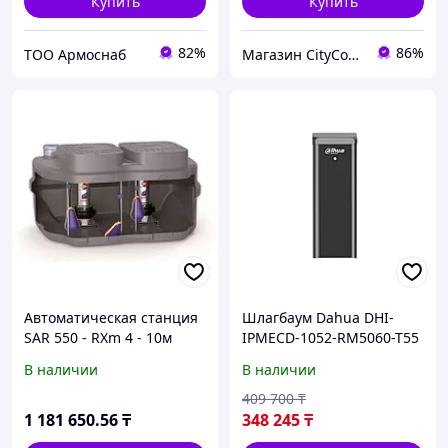
Купить
Купить
82%
86%
ТОО Армоснаб
Магазин CityCom.kz +7-727-250-1209
Автоматическая станция
Шлагбаум Dahua DHI-
SAR 550 - RXm 4 - 10м
IPMECD-1052-RM5060-T55
В наличии
В наличии
409 700
₸
1 181 650
.56
₸
348 245
₸