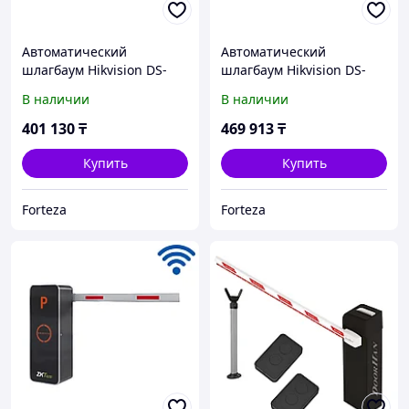
Автоматический
Автоматический
шлагбаум Hikvision DS-
шлагбаум Hikvision DS-
TMG300-DL/R (3 метра)
TMG300-D/L/R A/B (4
В наличии
В наличии
метра, с подсветкой и
индикаторами)
401 130
₸
469 913
₸
Купить
Купить
Forteza
Forteza