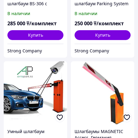
шлагбаум BS-306 с
шлагбаум Parking System
телескопической стрелой
BS-DZ137 Baisheng с
В наличии
В наличии
от 4м до 6м Baisheng
телескопической стрелой
(Китай)
4-6 м
285 000
₸/комплект
250 000
₸/комплект
Купить
Купить
Strong Company
Strong Company
Умный шлагбаум
Шлагбаумы MAGNETIC
Access, Германия