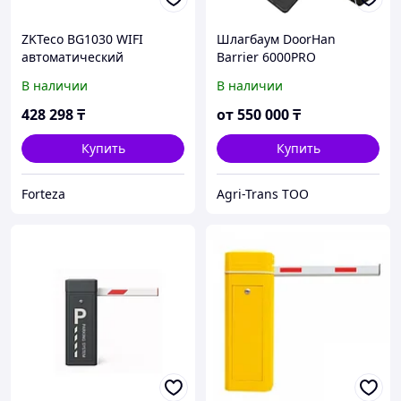
ZKTeco BG1030 WIFI
Шлагбаум DoorHan
автоматический
Barrier 6000PRO
электромеханический
В наличии
В наличии
шлагбаум
428 298
₸
от
550 000
₸
Купить
Купить
Forteza
Agri-Trans ТОО