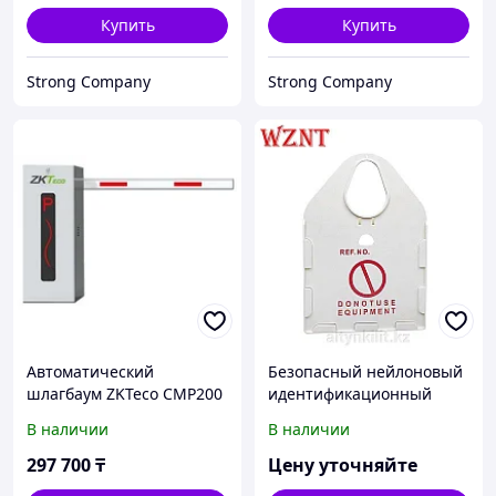
Купить
Купить
Strong Company
Strong Company
Автоматический
Безопасный нейлоновый
шлагбаум ZKTeco CMP200
идентификационный
держатель для
В наличии
В наличии
строительных лесов из
инженерного пластика
297 700
₸
Цену уточняйте
ABS