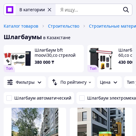
В категории
Каталог товаров
Строительство
Строительные матер
Шлагбаумы
в Казахстане
Шлагбаум bft
Шлагбау
moovi30,со стрелой
60,со ст
4.6 м
метра
380 000
₸
430 000
Tоп
Tоп
Фильтры
По рейтингу
Цена
Тип
Шлагбаум автоматический
Шлагбаум электромех