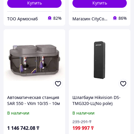
Купить
Купить
82%
86%
ТОО Армоснаб
Магазин CityCom.kz +7-727-250-1209
Автоматическая станция
Шлагбаум Hikvision DS-
SAR 550 - VXm 10/35 - 10м
TMG320-LL(No pole)
В наличии
В наличии
235 291
₸
1 146 742
.08
₸
199 997
₸