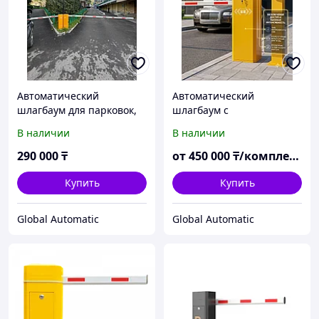
Автоматический
Автоматический
шлагбаум для парковок,
шлагбаум с
ЖК, бизнес-центров.
распознаванием номеров
В наличии
В наличии
Официальная гарантия 1
(Бесщёточный, до 1 млн
год, доставка по всему
циклов) купить в Алматы
290 000
₸
от
450 000
₸/комплект
Казахстану.
Купить
Купить
Global Automatic
Global Automatic