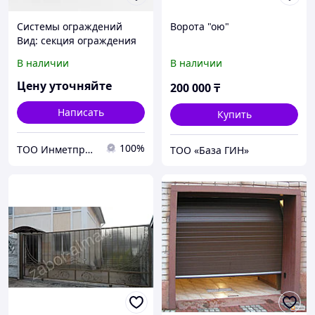
Системы ограждений
Ворота "ою"
Вид: секция ограждения
3D; панель для забора 3D;
В наличии
В наличии
калитка; калитки;
ворота...
Цену уточняйте
200 000
₸
Написать
Купить
100%
ТОО Инметпром
ТОО «База ГИН»