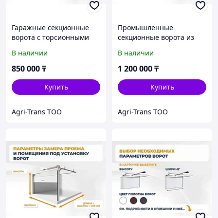
Гаражные секционные
Промышленные
ворота с торсионными
секционные ворота из
пружинами и приводом
сэндвич-панелей
В наличии
В наличии
SECTIONAL-800PRO
3000х2500 с приводом
3000х2500
SHAFT-50KIT
850 000
₸
1 200 000
₸
Купить
Купить
Agri-Trans ТОО
Agri-Trans ТОО