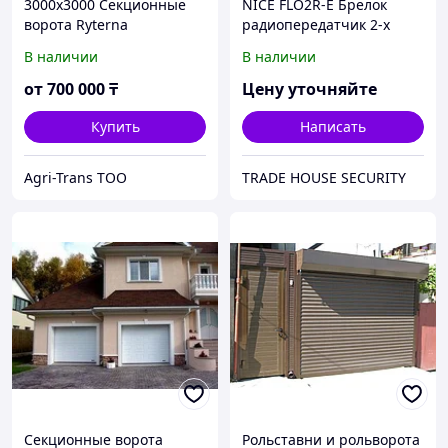
3000х3000 Секционные
NICE FLO2R-E Брелок
ворота Ryterna
радиопередатчик 2-х
канальный для
В наличии
В наличии
приемника OXI
от
700 000
₸
Цену уточняйте
Купить
Написать
Agri-Trans ТОО
TRADE HOUSE SECURITY
Секционные ворота
Рольставни и рольворота