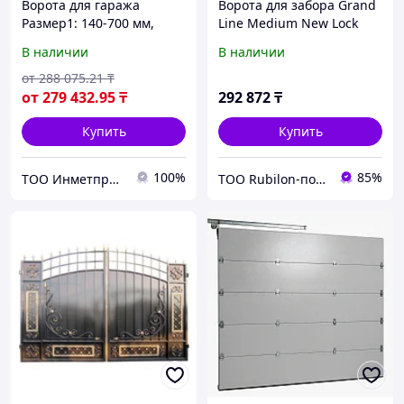
Ворота для гаража
Ворота для забора Grand
Размер1: 140-700 мм,
Line Medium New Lock
Размер2: 140-700 мм
1730х3500 мм Ral 6005
В наличии
В наличии
от
288 075
.21
₸
от
279 432
.95
₸
292 872
₸
Купить
Купить
100%
85%
ТОО Инметпром
ТОО Rubilon-поставщик №1