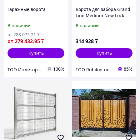
Гаражные ворота
Ворота для забора Grand
Line Medium New Lock
2030х3500 мм Ral 6005
В наличии
В наличии
от
288 075
.21
₸
от
279 432
.95
₸
314 928
₸
Купить
Купить
100%
85%
ТОО Инметпром
ТОО Rubilon-поставщик №1