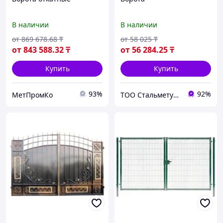
В наличии
В наличии
от
869 678
.68
₸
от
58 025
₸
от
843 588
.32
₸
от
56 284
.25
₸
Купить
Купить
93%
92%
МетПромКо
ТОО Стальметурал