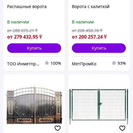
Распашные ворота
Ворота с калиткой
В наличии
В наличии
от
288 075
.21
₸
от
206 450
.76
₸
от
279 432
.95
₸
от
200 257
.24
₸
Купить
Купить
100%
93%
ТОО Инметпром
МетПромКо