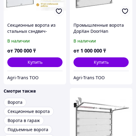
Cекционные ворота из
Промышленные ворота
стальных сэндвич-
ДорХан DoorHan
панелей с торсионным
3000х2300
В наличии
В наличии
механизмом 2500x2500
DoorHan
от
700 000
₸
от
1 000 000
₸
Купить
Купить
Agri-Trans ТОО
Agri-Trans ТОО
Смотри также
Ворота
Секционные ворота
Ворота в гараж
Подъемные ворота