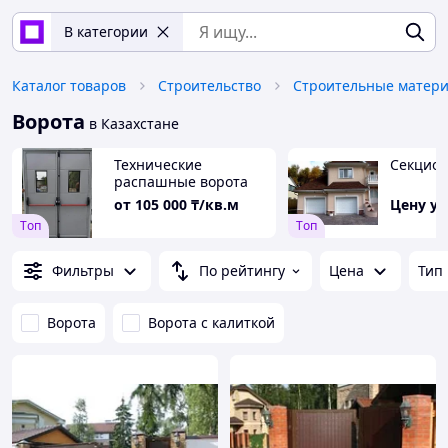
В категории
Каталог товаров
Строительство
Строительные матер
Ворота
в Казахстане
Технические
Секцион
распашные ворота
от
105 000
₸/кв.м
Цену у
Tоп
Tоп
Фильтры
По рейтингу
Цена
Тип
Ворота
Ворота с калиткой