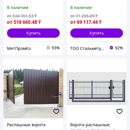
В наличии
В наличии
от
534 701
.53
₸
от
71 255
.09
₸
от
518 660
.48
₸
от
69 117
.44
₸
Купить
Купить
93%
92%
МетПромКо
ТОО Стальметурал
Распашные ворота
Ворота распашные;