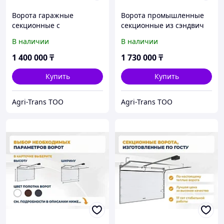
Ворота гаражные
Ворота промышленные
секционные с
секционные из сэндвич
торсионными пружинами
панелей 3500х3500
В наличии
В наличии
3500х3500 привод
комплект привода Shaft-
SECTIONAL-1000PRO вес
50KIT, вес ворот до 270 кг
1 400 000
₸
1 730 000
₸
ворот до 180 кг
Купить
Купить
Agri-Trans ТОО
Agri-Trans ТОО