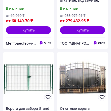
откатные; подъемные;
промышленные;
В наличии
В наличии
противопожарные;
рулонные; сдвижные;
от
62 010
₸
от
288 075
.21
₸
секционные
от
60 149
.70
₸
от
279 432
.95
₸
Купить
Купить
91%
80%
МетТрансТерминал
ТОО "АВИАПРОМСТАЛЬ"
Ворота для забора Grand
Откатные ворота