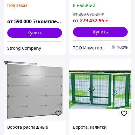
промышленные;
Под заказ
В наличии
противопожарные;
рулонные; сдвижные;
от
288 075
.21
₸
секционные
от
279 432
.95
₸
от
590 000
₸/комплект
Купить
Купить
100%
ТОО Инметпром
Strong Company
Ворота распашные
Ворота, калитки