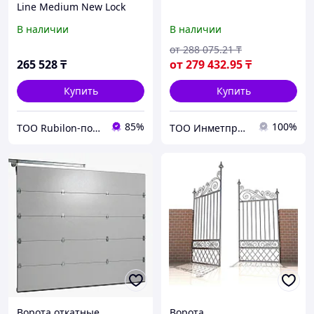
Line Medium New Lock
1530х3500 мм Ral 6005
В наличии
В наличии
от
288 075
.21
₸
265 528
₸
от
279 432
.95
₸
Купить
Купить
85%
100%
ТОО Rubilon-поставщик №1
ТОО Инметпром
Ворота откатные
Ворота