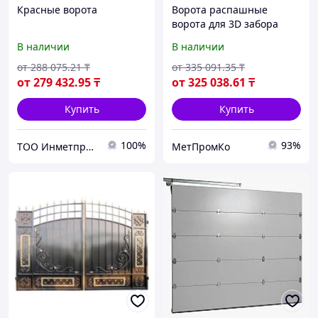
Красные ворота
Ворота распашные
ворота для 3D забора
В наличии
В наличии
от
288 075
.21
₸
от
335 091
.35
₸
от
279 432
.95
₸
от
325 038
.61
₸
Купить
Купить
100%
93%
ТОО Инметпром
МетПромКо