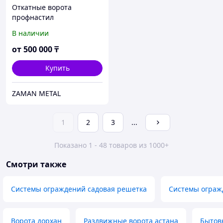
Откатные ворота
профнастил
В наличии
от
500 000
₸
Купить
ZAMAN METAL
1
2
3
...
Показано 1 - 48 товаров из 1000+
Смотри также
Системы ограждений садовая решетка
Системы ограж
Ворота дорхан
Раздвижные ворота астана
Бытов