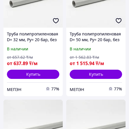
Труба полипропиленовая
Труба полипропиленовая
D= 32 мм, Ру= 20 бар, без
D= 50 мм, Ру= 20 бар, без
армирования
армирования
В наличии
В наличии
от
657
.62
₸/м
от
1 562
.83
₸/м
от
637
.89
₸/м
от
1 515
.94
₸/м
Купить
Купить
77%
77%
МЕПЭН
МЕПЭН