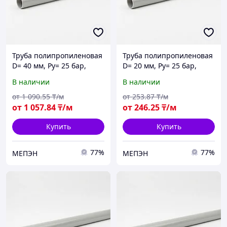
Труба полипропиленовая
Труба полипропиленовая
D= 40 мм, Ру= 25 бар,
D= 20 мм, Ру= 25 бар,
армирование
армирование
В наличии
В наличии
стекловолокном
стекловолокном
от
1 090
.55
₸/м
от
253
.87
₸/м
от
1 057
.84
₸/м
от
246
.25
₸/м
Купить
Купить
77%
77%
МЕПЭН
МЕПЭН