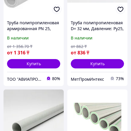
Труба полипропиленовая
Труба полипропиленовая
армированная PN 25,
D= 32 мм, Давление: Ру25,
диаметр 50 мм
Армирование:
В наличии
В наличии
стекловолокно
от
1 356
.70
₸
от
862
₸
от
1 316
₸
от
836
₸
Купить
Купить
80%
73%
ТОО "АВИАПРОМСТАЛЬ"
МетПромИнтекс