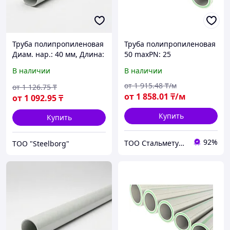
Труба полипропиленовая
Труба полипропиленовая
Диам. нар.: 40 мм, Длина:
50 maxPN: 25
32 м
В наличии
В наличии
от
1 915
.48
₸/м
от
1 126
.75
₸
от
1 858
.01
₸/м
от
1 092
.95
₸
Купить
Купить
92%
ТОО Стальметурал
ТОО "Steelborg"