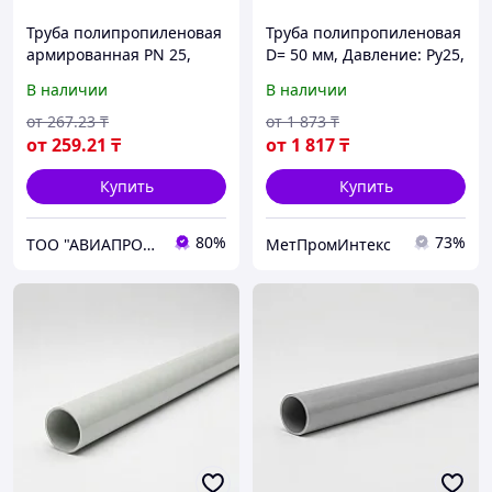
Труба полипропиленовая
Труба полипропиленовая
армированная PN 25,
D= 50 мм, Давление: Ру25,
диаметр 20 мм
Армирование:
В наличии
В наличии
стекловолокно
от
267
.23
₸
от
1 873
₸
от
259
.21
₸
от
1 817
₸
Купить
Купить
80%
73%
ТОО "АВИАПРОМСТАЛЬ"
МетПромИнтекс