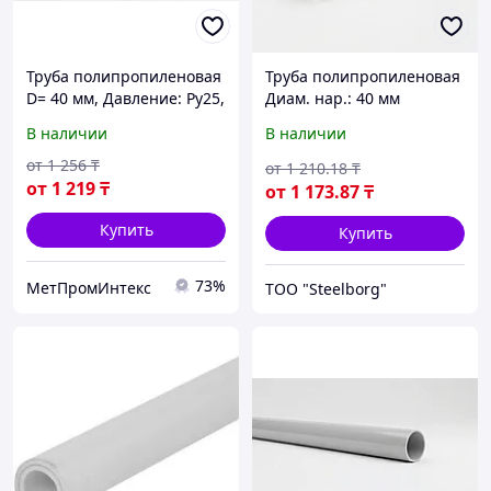
Труба полипропиленовая
Труба полипропиленовая
D= 40 мм, Давление: Ру25,
Диам. нар.: 40 мм
Армирование:
В наличии
В наличии
стекловолокно
от
1 256
₸
от
1 210
.18
₸
от
1 219
₸
от
1 173
.87
₸
Купить
Купить
73%
МетПромИнтекс
ТОО "Steelborg"