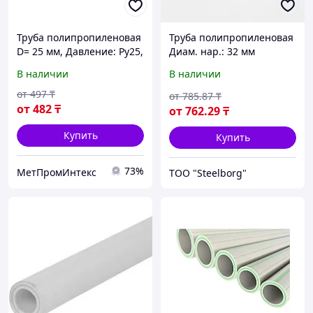
Труба полипропиленовая
Труба полипропиленовая
D= 25 мм, Давление: Ру25,
Диам. нар.: 32 мм
Армирование:
В наличии
В наличии
стекловолокно
от
497
₸
от
785
.87
₸
от
482
₸
от
762
.29
₸
Купить
Купить
73%
МетПромИнтекс
ТОО "Steelborg"