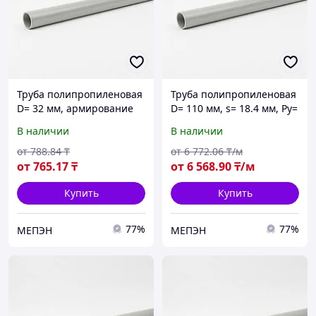
Труба полипропиленовая
Труба полипропиленовая
D= 32 мм, армирование
D= 110 мм, s= 18.4 мм, Ру=
алюминием
20 бар
В наличии
В наличии
от
788
.84
₸
от
6 772
.06
₸/м
от
765
.17
₸
от
6 568
.90
₸/м
Купить
Купить
77%
77%
МЕПЭН
МЕПЭН