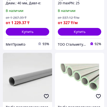
Диам.: 40 мм, Давл-е:
20 maxPN: 25
Ру25, Армир.:
В наличии
В наличии
стекловолокно
от
1 267
.39
₸
от
337
.12
₸/м
от
1 229
.37
₸
от
327
₸/м
Купить
Купить
93%
92%
МетПромКо
ТОО Стальметурал