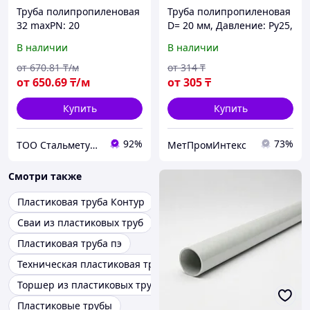
Труба полипропиленовая
Труба полипропиленовая
32 maxPN: 20
D= 20 мм, Давление: Ру25,
Армирование:
В наличии
В наличии
стекловолокно
от
670
.81
₸/м
от
314
₸
от
650
.69
₸/м
от
305
₸
Купить
Купить
92%
73%
ТОО Стальметурал
МетПромИнтекс
Смотри также
Пластиковая труба Контур
Сваи из пластиковых труб
Пластиковая труба пэ
Техническая пластиковая труба
Торшер из пластиковых труб
Пластиковые трубы