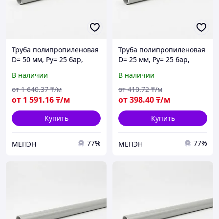
Труба полипропиленовая
Труба полипропиленовая
D= 50 мм, Ру= 25 бар,
D= 25 мм, Ру= 25 бар,
армирование
армирование
В наличии
В наличии
стекловолокном
стекловолокном
от
1 640
.37
₸/м
от
410
.72
₸/м
от
1 591
.16
₸/м
от
398
.40
₸/м
Купить
Купить
77%
77%
МЕПЭН
МЕПЭН