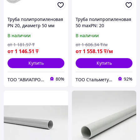
Труба полипропиленовая
Труба полипропиленовая
PN 20, диаметр 50 мм
50 maxPN: 20
В наличии
В наличии
от
1 181
.97
₸
от
1 606
.34
₸/м
от
1 146
.51
₸
от
1 558
.15
₸/м
Купить
Купить
80%
92%
ТОО "АВИАПРОМСТАЛЬ"
ТОО Стальметурал