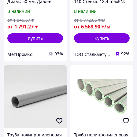
Диам.: 50 мм, Давл-е:
110 Стенка: 18.4 maxPN:
Ру25, Армир.:
20
В наличии
В наличии
стекловолокно
от
1 846
.67
₸
от
6 772
.06
₸/м
от
1 791
.27
₸
от
6 568
.90
₸/м
Купить
Купить
93%
92%
МетПромКо
ТОО Стальметурал
Труба полипропиленовая
Труба полипропиленовая