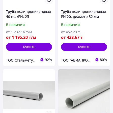
Труба полипропиленовая
Труба полипропиленовая
40 maxPN: 25
PN 20, диаметр 32 мм
В наличии
В наличии
от
1 232
.16
₸/м
от
452
.23
₸
от
1 195
.20
₸/м
от
438
.67
₸
Купить
Купить
92%
80%
ТОО Стальметурал
ТОО "АВИАПРОМСТАЛЬ"