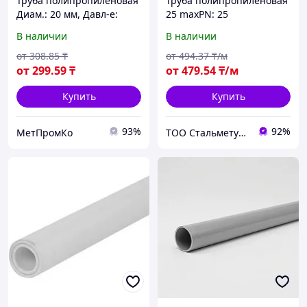
Труба полипропиленовая
Труба полипропиленовая
Диам.: 20 мм, Давл-е:
25 maxPN: 25
Ру25, Армир.:
В наличии
В наличии
стекловолокно
от
308
.85
₸
от
494
.37
₸/м
от
299
.59
₸
от
479
.54
₸/м
Купить
Купить
93%
92%
МетПромКо
ТОО Стальметурал