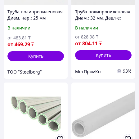
Труба полипропиленовая
Труба полипропиленовая
Диам. нар.: 25 мм
Диам.: 32 мм, Давл-е:
Ру25, Армир.:
В наличии
В наличии
стекловолокно
от
828
.98
₸
от
483
.81
₸
от
804
.11
₸
от
469
.29
₸
Купить
Купить
93%
МетПромКо
ТОО "Steelborg"