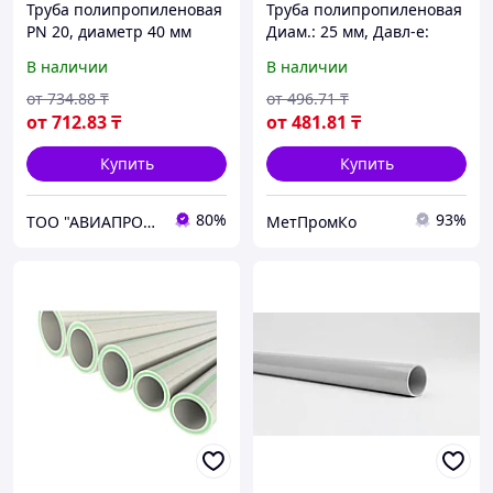
Труба полипропиленовая
Труба полипропиленовая
PN 20, диаметр 40 мм
Диам.: 25 мм, Давл-е:
Ру25, Армир.:
В наличии
В наличии
стекловолокно
от
734
.88
₸
от
496
.71
₸
от
712
.83
₸
от
481
.81
₸
Купить
Купить
80%
93%
ТОО "АВИАПРОМСТАЛЬ"
МетПромКо