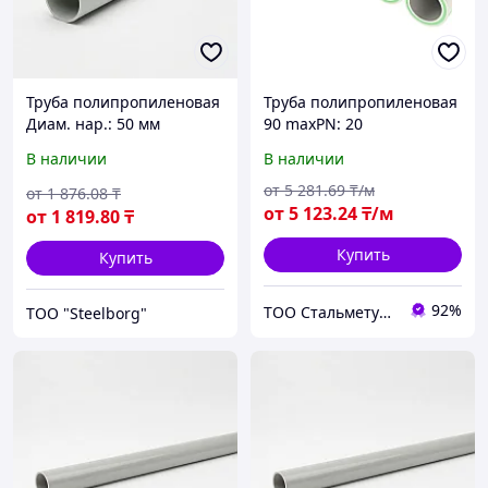
Труба полипропиленовая
Труба полипропиленовая
Диам. нар.: 50 мм
90 maxPN: 20
В наличии
В наличии
от
5 281
.69
₸/м
от
1 876
.08
₸
от
5 123
.24
₸/м
от
1 819
.80
₸
Купить
Купить
92%
ТОО Стальметурал
ТОО "Steelborg"