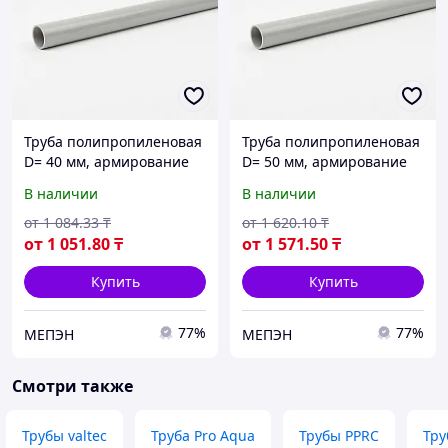
Труба полипропиленовая
Труба полипропиленовая
D= 40 мм, армирование
D= 50 мм, армирование
алюминием
алюминием
В наличии
В наличии
от
1 084
.33
₸
от
1 620
.10
₸
от
1 051
.80
₸
от
1 571
.50
₸
Купить
Купить
77%
77%
МЕПЭН
МЕПЭН
Смотри также
Трубы valtec
Труба Pro Aqua
Трубы PPRC
Тру