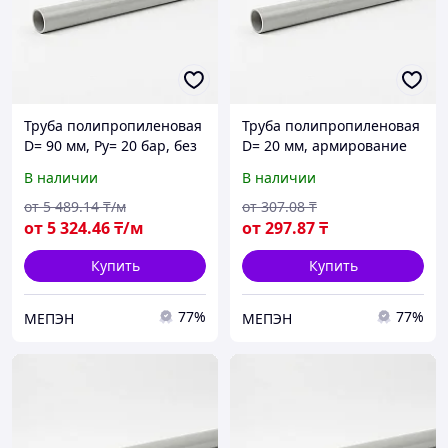
Труба полипропиленовая
Труба полипропиленовая
D= 90 мм, Ру= 20 бар, без
D= 20 мм, армирование
армирования
алюминием
В наличии
В наличии
от
5 489
.14
₸/м
от
307
.08
₸
от
5 324
.46
₸/м
от
297
.87
₸
Купить
Купить
77%
77%
МЕПЭН
МЕПЭН