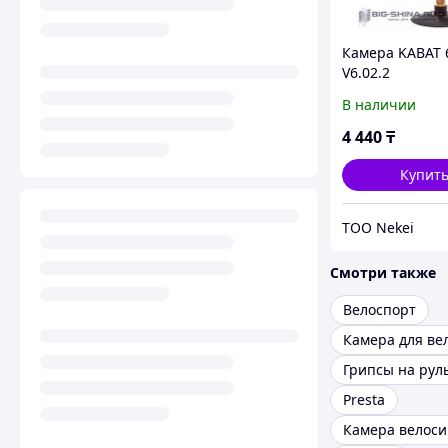
Камера KABAT 
V6.02.2
В наличии
4 440
₸
Купит
ТОО Nekei
Смотри также
Велоспорт
Грипсы на рул
Presta