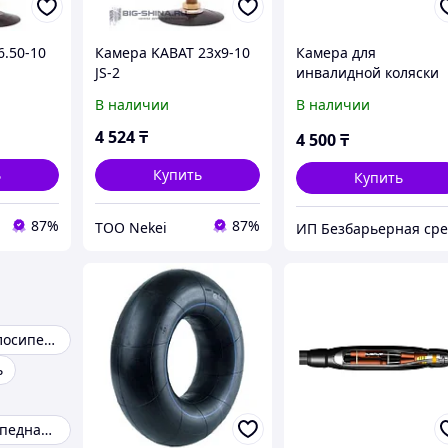
6.50-10
Камера KABAT 23x9-10
Камера для
JS-2
инвалидной коляски
24х1-3/8
В наличии
В наличии
4 524
₸
4 500
₸
ь
Купить
Купить
87%
87%
ТОО Nekei
Камера для велосипеда
ь
Камера велосипедная 29