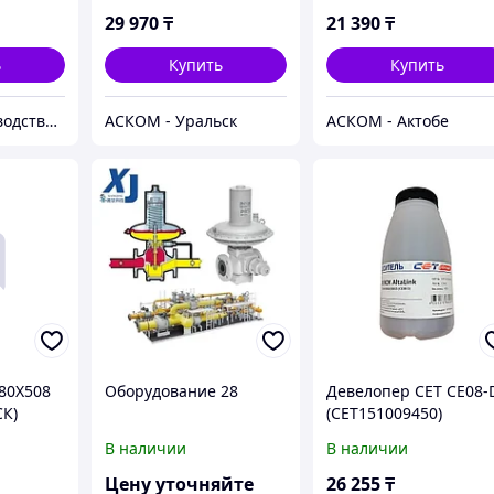
29 970
₸
21 390
₸
ь
Купить
Купить
Торгово-производственная компания "АЛЬЯНС"
АСКОМ - Уральск
АСКОМ - Актобе
80Х508
Оборудование 28
Девелопер CET CE08-
К)
(CET151009450)
В наличии
В наличии
Цену уточняйте
26 255
₸