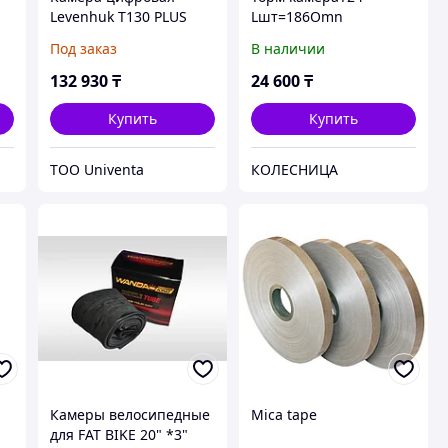
Levenhuk T130 PLUS
Lшт=186Omn
MB,BPW,MAZ,
Под заказ
В наличии
KAMAZ,PAZ,Bogdan,
Novtrak,Tonar,Bezema
132 930
₸
24 600
₸
Купить
Купить
ТОО Univenta
КОЛЕСНИЦА
Камеры велосипедные
Mica tape
для FAT BIKE 20" *3"