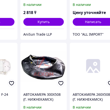
0) 80 мм
автовентиль
(Udor, Италия), артик
В наличии
В наличии
- 603129, UDOR S.p.A.
2 818
₸
Цену уточняйте
ь
Купить
Написать
AniSun Trade LLP
TOO "ALL IMPORT"
 F-24
АВТОКАМЕРА 300Х508
АВТОКАМЕРА 260Х50
(Г. НИЖНЕКАМСК)
(Г. НИЖНЕКАМСК)
В наличии
В наличии