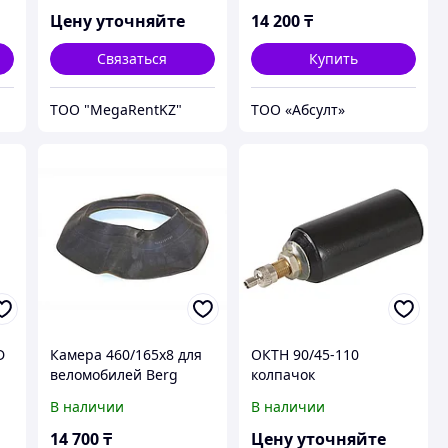
Цену уточняйте
14 200
₸
Связаться
Купить
ТОО "MegaRentKZ"
ТОО «Абсулт»
D
Камера 460/165х8 для
ОКТН 90/45-110
веломобилей Berg
колпачок
термоусаживаемый с
В наличии
В наличии
ниппелем
14 700
₸
Цену уточняйте