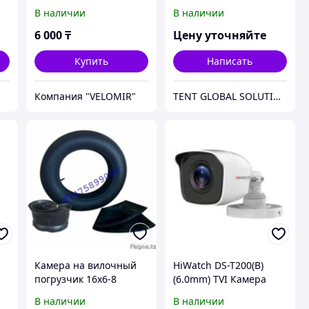
ул
В наличии
В наличии
6 000
₸
Цену уточняйте
Купить
Написать
Компания "VELOMIR"
TENT GLOBAL SOLUTION
8
Камера на вилочный
HiWatch DS-T200(B)
погрузчик 16x6-8
(6.0mm) TVI Камера
цилиндрическая
В наличии
В наличии