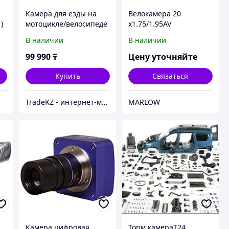
Камера для езды на
Велокамера 20
)
мотоцикле/велосипеде
х1.75/1.95AV
DDPai Ridecam Ranger
автовентиль
В наличии
В наличии
99 990
₸
Цену уточняйте
Купить
Связаться
TradeKZ - интернет-магазин
MARLOW
8
Камера цифровая
Торм камераT24