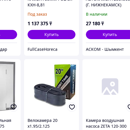
КХН-8,81
(Г. НИЖНЕКАМСК)
1960Х2560Х2200
Под заказ
В наличии
1 137 375
₸
27 180
₸
ь
Купить
Купить
одар
FullCaseHoreca
АСКОМ - Шымкент
льная
Велокамера 20
Камера воздушная
75
х1.95/2.125
насоса ZETA 120-300