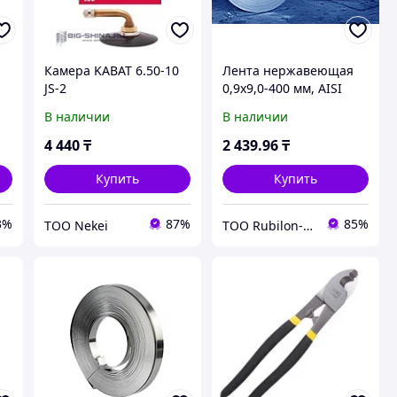
Камера KABAT 6.50-10
Лента нержавеющая
JS-2
0,9х9,0-400 мм, AISI
316L (03Х17Н13М2Т)
В наличии
В наличии
нагартованная
4 440
₸
2 439
.96
₸
Купить
Купить
3%
87%
85%
ТОО Nekei
ТОО Rubilon-поставщик №1