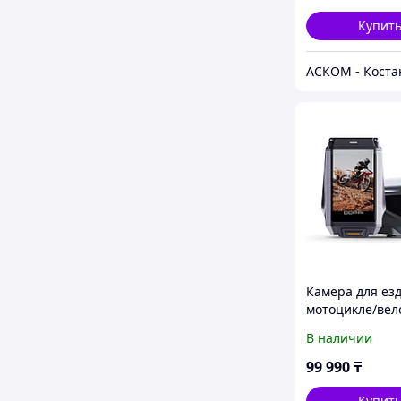
Купит
АСКОМ - Коста
Камера для ез
мотоцикле/вел
DDPai Ridecam
В наличии
99 990
₸
Купит