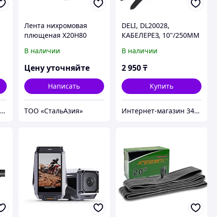
Лента нихромовая
DELI, DL20028,
плющеная Х20Н80
КАБЕЛЕРЕЗ, 10"/250ММ
0,1х4,5 мм ТУ 14-1-
В наличии
В наличии
3223-81
Цену уточняйте
2 950
₸
Написать
Купить
ИП Безбарьерная среда
ТОО «СтальАзия»
Интернет-магазин 345.kz