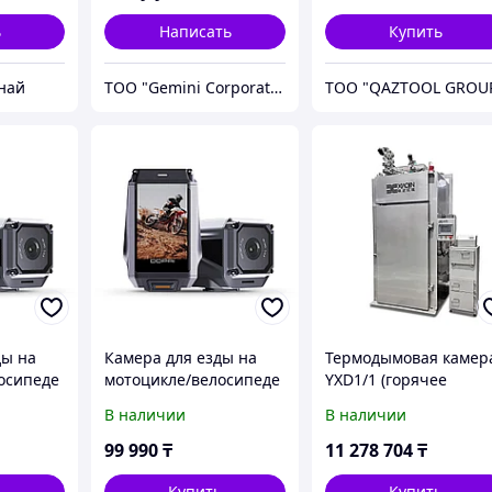
ь
Написать
Купить
най
TOO "Gemini Corporation"
TOO "QAZTOOL GROU
ды на
Камера для езды на
Термодымовая камер
осипеде
мотоцикле/велосипеде
YXD1/1 (горячее
 Ranger
DDPai Ridecam Ranger
копчение)
В наличии
В наличии
99 990
₸
11 278 704
₸
ь
Купить
Купить