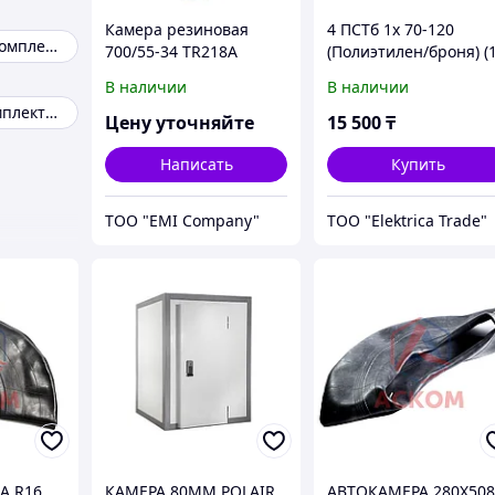
Камера резиновая
4 ПСТб 1х 70-120
Картриджи и комплектующие
700/55-34 TR218A
(Полиэтилен/броня) (1
В наличии
В наличии
Запчасти и комплектующие
Цену уточняйте
15 500
₸
Написать
Купить
ТОО "EMI Company"
ТОО "Elektrica Trade"
А R16
КАМЕРА 80ММ POLAIR
АВТОКАМЕРА 280Х50