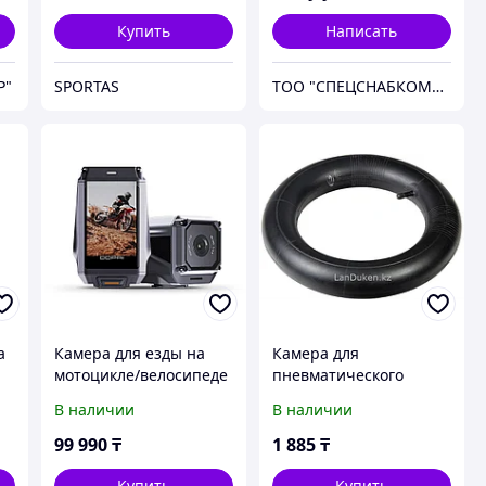
Купить
Написать
P"
SPORTAS
ТОО "СПЕЦСНАБКОМПЛЕКТ-Т"
а
Камера для езды на
Камера для
мотоцикле/велосипеде
пневматического
DDPai Ridecam Ranger
колеса 3.25/8 D360мм
В наличии
В наличии
PALISAD 68955 (002)
99 990
₸
1 885
₸
Купить
Купить