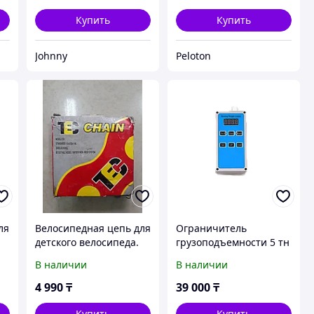
Купить
Купить
Johnny
Peloton
ля
Велосипедная цепь для
Ограничитель
детского велосипеда.
грузоподъемности 5 тн
k
Kaspi RED. Рассрочка.
В наличии
В наличии
4 990
₸
39 000
₸
Купить
Купить