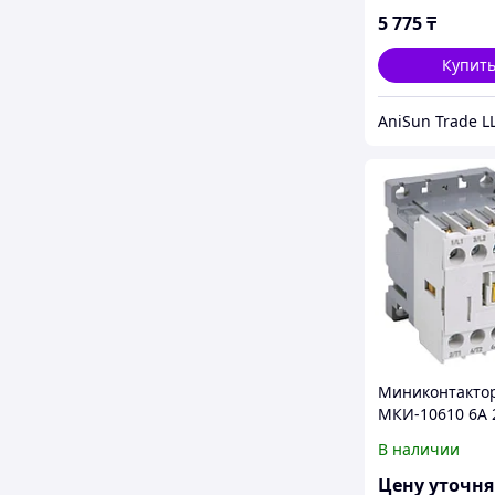
5 775
₸
Купит
AniSun Trade L
Миниконтакто
МКИ-10610 6А 
1НО ИЭК
В наличии
Цену уточн