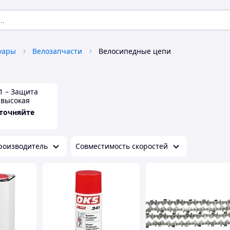
уары
Велозапчасти
Велосипедные цепи
1 – Защита
 высокая
я, аэрозоль
уточняйте
роизводитель
Совместимость скоростей