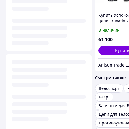
Купить Успоко
цепи Truvativ 2
Guide MRP BB 3
В наличии
black
61 100
₸
Купит
AniSun Trade L
Смотри также
Велоспорт
Kaspi
Запчасти для 
Цепи для вело
Противоугонна