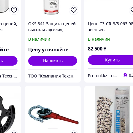
а цепей,
OKS 341 Защита цепей,
Цепь C3-CR-3/8.063 9
ия
высокая адгезия,
звеньев
аэрозоль
В наличии
В наличии
82 500
₸
яйте
Цену уточняйте
Купить
ть
Написать
8
Protool.kz - продажа электроинструмента, ручные строительные и садовые инструменты
ТОО "Компания Техснаб"
ТОО "Компания Техснаб"