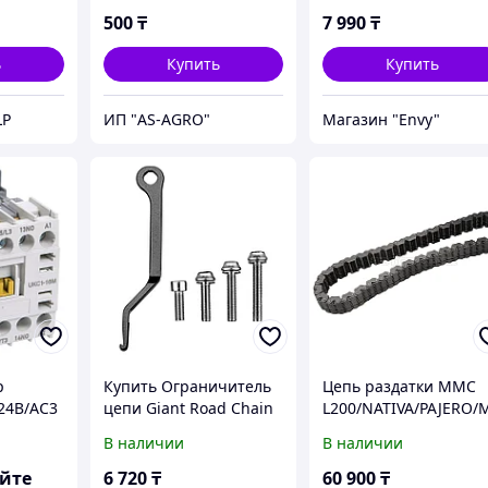
500
₸
7 990
₸
ь
Купить
Купить
LP
ИП "AS-AGRO"
Магазин "Envy"
р
Купить Ограничитель
Цепь раздатки MMC
24В/АС3
цепи Giant Road Chain
L200/NATIVA/PAJERO/
Catcher Aluminum -
ONTERO IO/PININ 99-
В наличии
В наличии
2020
яйте
6 720
₸
60 900
₸