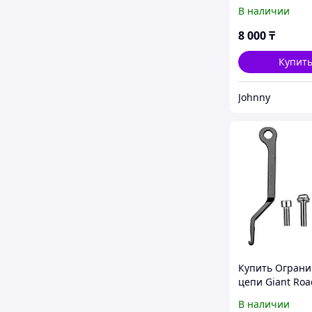
В наличии
8 000
₸
Купит
Johnny
Купить Ограни
цепи Giant Roa
Catcher Alumin
В наличии
2020