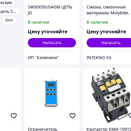
ческие
SW50X50USAGM ЦЕПЬ
Смазка, смазочные
Велосипедная цепь Shimano
JD
материалы Molykote,
Dow Corning,
Огп
В наличии
В наличии
молибденовая смазка
антифрикционные
Цену уточняйте
Цену уточняйте
покрытия, паста,
Написать
Написать
ИП "Калинина"
INTEKNO SG
Ограничитель
Контактор КМИ-1091