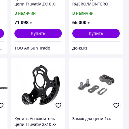
цепи Truvativ 2X10 X-
PAJERO/MONTERO
Guide MRP BB 39-42T-
V80/90 00-
В наличии
В наличии
black
71 098
₸
66 000
₸
Купить
Купить
Almaty IT Telecom"
ТОО AniSun Trade
Донз.кз
-
Купить Успокоитель
Замок для цепи 1ск
цепи Truvativ 2X10 X-