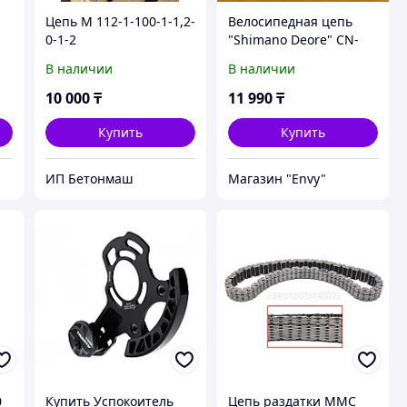
Цепь М 112-1-100-1-1,2-
Велосипедная цепь
0-1-2
"Shimano Deore" CN-
HG73 for 9 speed. Fits
В наличии
В наличии
,
for Shimano 105. Цепь
на велосипед на 9
10 000
₸
11 990
₸
скоростей.
Купить
Купить
ИП Бетонмаш
Магазин "Envy"
0
Купить Успокоитель
Цепь раздатки MMC