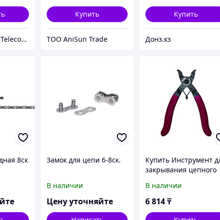
ть
Купить
Купить
ТОО "Almaty IT Telecom"
ТОО AniSun Trade
Донз.кз
дная 8ск
Замок для цепи 6-8ск.
Купить Инструмент д
закрывания цепного
замка KMC Missinglin
В наличии
В наличии
Connector
яйте
Цену уточняйте
6 814
₸
ть
Написать
Купить