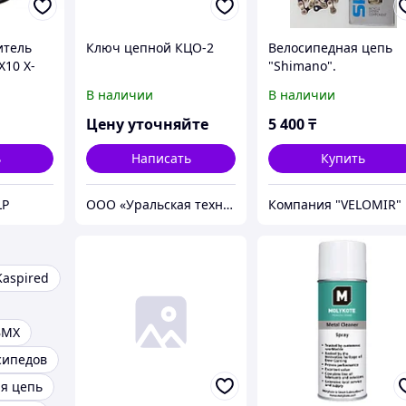
итель
Ключ цепной КЦО-2
Велосипедная цепь
X10 X-
"Shimano".
9-42T-
В наличии
В наличии
Цену уточняйте
5 400
₸
ь
Написать
Купить
LP
ООО «Уральская техника»
Компания "VELOMIR"
Kaspired
BMX
сипедов
я цепь