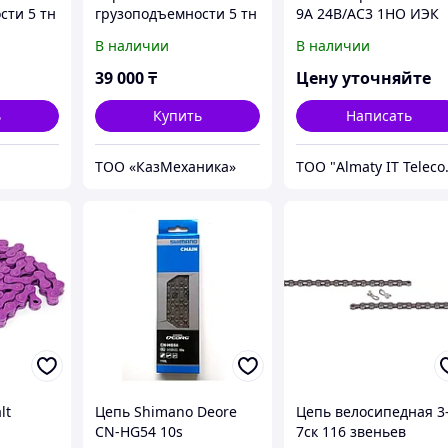
сти 5 тн
грузоподъемности 5 тн
9А 24В/АС3 1НО ИЭК
В наличии
В наличии
39 000
₸
Цену уточняйте
ь
Купить
Написать
ТОО «‎КазМеханика»
ТОО "
lt
Цепь Shimano Deore
Цепь велосипедная 3
CN-HG54 10s
7ск 116 звеньев