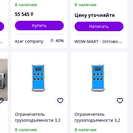
Guide MRP BB 39-42T-
В наличии
В наличии
black
55 545
₸
Цену уточняйте
Купить
Написать
40%
Azar company
 Shopps.kz - Оптово-розничный Склад
WOW-MART - Оптово-розничный Склад - товары на заказ до двери
Ограничитель
Ограничитель
грузоподъемности 3,2
грузоподъемности 3,2
тн
тн
В наличии
В наличии