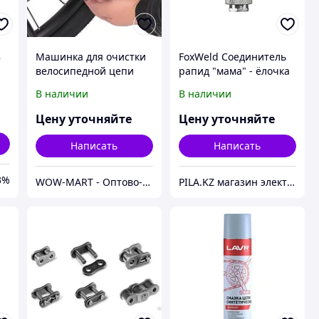
8
Машинка для очистки
FoxWeld Соединитель
велосипедной цепи
рапид "мама" - ёлочка
Bike Wash Chain Device
9мм (пр-во FoxWeld/
В наличии
В наличии
КНР)
Цену уточняйте
Цену уточняйте
Написать
Написать
3%
WOW-MART - Оптово-розничный Склад - товары на заказ до двери
PILA.KZ магазин электроинструмента и садовой техники