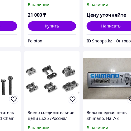
В наличии
В наличии
21 000
₸
Цену уточняйте
ь
Купить
Написать
Peloton
ID
читель
Звено соединительное
Велосипедная цепь
d Chain
цепи ш.25 /Россия/
Shimano. На 7-8
um -
скоростей. 7-8 speed.
В наличии
В наличии
Рассрочка. Kaspi RED