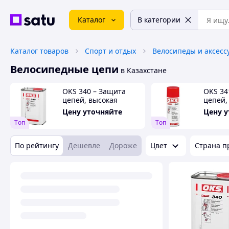
Каталог
В категории
Каталог товаров
Спорт и отдых
Велосипеды и аксесс
Велосипедные цепи
в Казахстане
OKS 340 – Защита
OKS 34
цепей, высокая
цепей,
адгезия
адгези
Цену уточняйте
Цену 
Tоп
Tоп
По рейтингу
Дешевле
Дороже
Цвет
Страна п