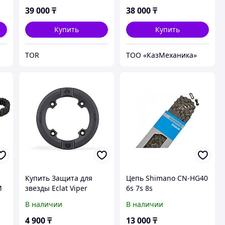
39 000
₸
38 000
₸
Купить
Купить
TOR
ТОО «‎КазМеханика»
Купить Защита для
Цепь Shimano CN-HG40
M
звезды Eclat Viper
6s 7s 8s
В наличии
В наличии
4 900
₸
13 000
₸