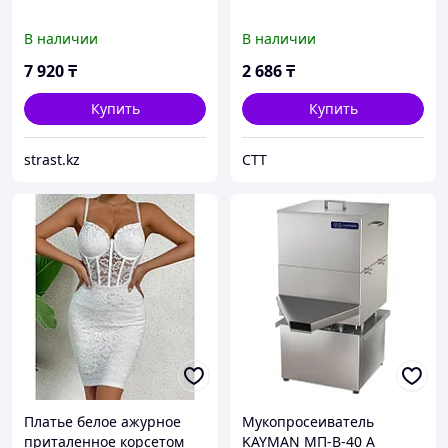
В наличии
В наличии
7 920
₸
2 686
₸
Купить
Купить
strast.kz
СТТ
Платье белое ажурное
Мукопросеиватель
приталенное корсетом
KAYMAN МП-В-40 А