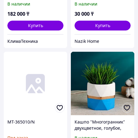
В наличии
В наличии
182 000
₸
30 000
₸
Купить
Купить
КлимаТехника
Nazik Home
MT-365010/N
Кашпо "Многогранник"
двухцветное, голубое,
12х10см
Под заказ
В наличии