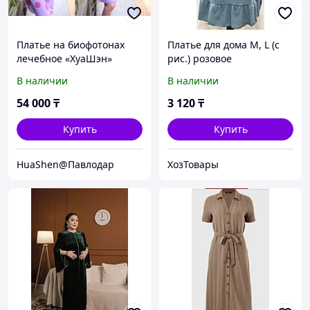
Платье на биофотонах
Платье для дома M, L (с
лечебное «ХуаШэн»
рис.) розовое
В наличии
В наличии
54 000
₸
3 120
₸
Купить
Купить
HuaShen@Павлодар
ХозТовары