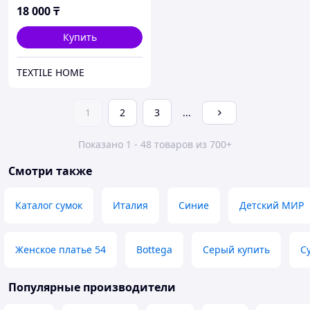
18 000
₸
Купить
TEXTILE HOME
1
2
3
...
Показано 1 - 48 товаров из 700+
Смотри также
Каталог сумок
Италия
Синие
Детский МИР
Женское платье 54
Bottega
Серый купить
С
Популярные производители