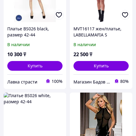
Платье BS026 black,
MVT16117 жен/платье,
размер 42-44
LABELLAMAFIA S
В наличии
В наличии
10 300
₸
22 500
₸
Купить
Купить
100%
80%
Лавка страсти
Магазин Бадов и спортивного питания "Fitness Formula"