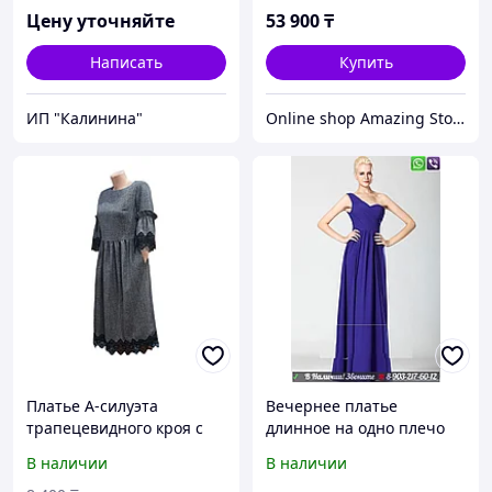
Цену уточняйте
53 900
₸
Написать
Купить
ИП "Калинина"
Online shop Amazing Store
Платье А-силуэта
Вечернее платье
трапецевидного кроя с
длинное на одно плечо
рукавами Колокол три-
синее на выпускной
В наличии
В наличии
четверти с кружевом
свадьбу