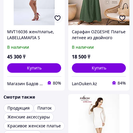
MVT16036 жен/платье,
Сарафан OZGESHE Платье
LABELLAMAFIA S
летнее из двойного
муслина с карманами
В наличии
В наличии
темно-зеленый 44-50
45 300
₸
18 500
₸
Купить
Купить
80%
84%
Магазин Бадов и спортивного питания "Fitness Formula"
LanDuken.kz
Смотри также
Продукция
Платок
Женские аксессуары
Красивое женское платье