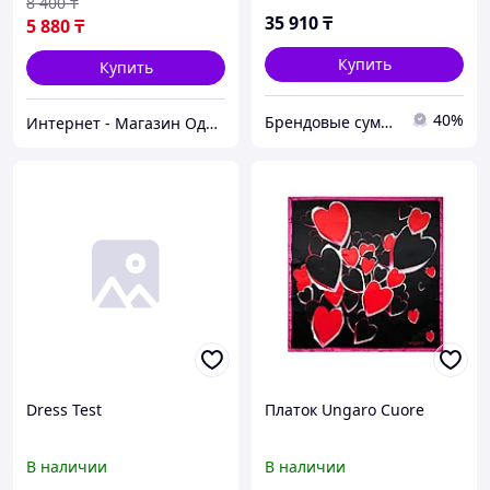
8 400
₸
35 910
₸
5 880
₸
Купить
Купить
40%
Брендовые сумки и обувь
Интернет - Магазин Одежды Грация
Dress Test
Платок Ungaro Cuore
В наличии
В наличии