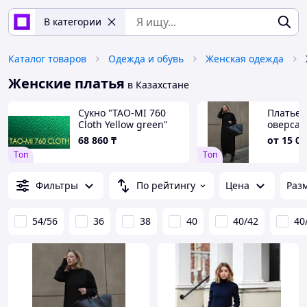
В категории
Каталог товаров
Одежда и обувь
Женская одежда
Женские платья
в Казахстане
Сукно "TAO-MI 760
Платье 
Cloth Yellow green"
оверсай
ш1.97м
68 860
₸
от
15 00
Tоп
Tоп
Фильтры
По рейтингу
Цена
Раз
54/56
36
38
40
40/42
40