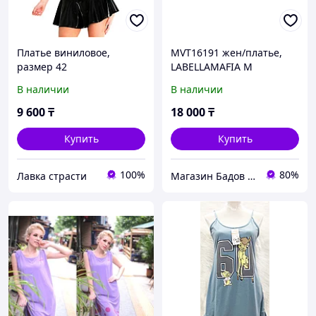
Платье виниловое,
MVT16191 жен/платье,
размер 42
LABELLAMAFIA M
В наличии
В наличии
9 600
₸
18 000
₸
Купить
Купить
100%
80%
Лавка страсти
Магазин Бадов и спортивного питания "Fitness Formula"