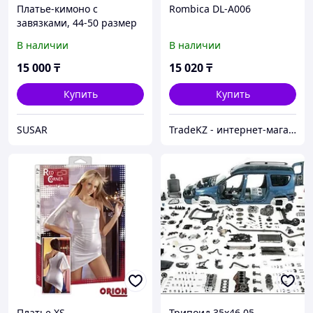
Платье-кимоно с
Rombica DL-A006
завязками, 44-50 размер
В наличии
В наличии
15 000
₸
15 020
₸
Купить
Купить
SUSAR
TradeKZ - интернет-магазин
Платье XS
Трипоид 35x46.05