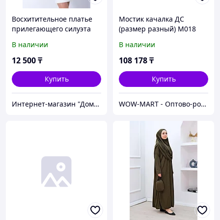
Восхитительное платье
Мостик качалка ДС
прилегающего силуэта
(размер разный) М018
для торжественных
В наличии
В наличии
случаев. Размеры: 44, 46
12 500
₸
108 178
₸
Купить
Купить
Интернет-магазин "Домашний Уют"
WOW-MART - Оптово-розничный Склад - товары на заказ до двери