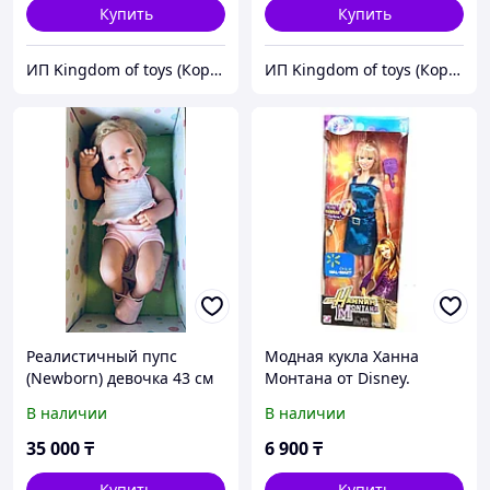
Купить
Купить
ИП Kingdom of toys (Королевство игрушек)
ИП Kingdom of toys (Королевство игрушек)
Реалистичный пупс
Модная кукла Ханна
(Newborn) девочка 43 см
Монтана от Disney.
от испанского бренда JC
В наличии
В наличии
Toys BERENGUER.
35 000
₸
6 900
₸
Купить
Купить