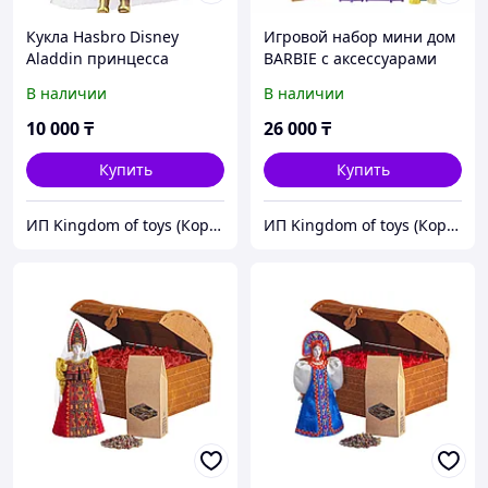
Кукла Hasbro Disney
Игровой набор мини дом
Aladdin принцесса
BARBIE с аксессуарами
Жасмин
Mini Barbie House
В наличии
В наличии
10 000
₸
26 000
₸
Купить
Купить
ИП Kingdom of toys (Королевство игрушек)
ИП Kingdom of toys (Королевство игрушек)