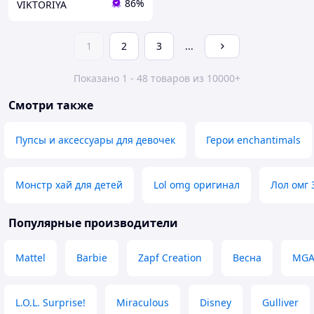
86%
VIKTORIYA
1
2
3
...
Показано 1 - 48 товаров из 10000+
Смотри также
Пупсы и аксессуары для девочек
Герои enchantimals
Монстр хай для детей
Lol omg оригинал
Лол омг 
Популярные производители
Mattel
Barbie
Zapf Creation
Весна
MG
L.O.L. Surprise!
Miraculous
Disney
Gulliver