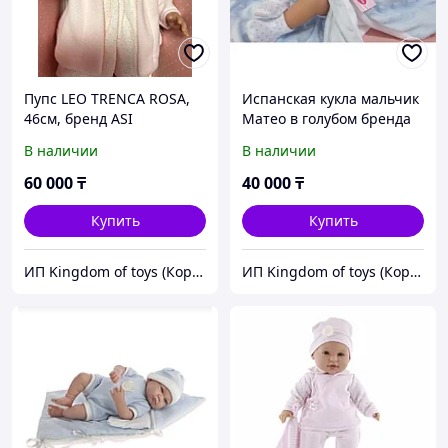
Пупс LEO TRENCA ROSA,
Испанская кукла мальчик
46см, бренд ASI
Матео в голубом бренда
Munecas Antonio Juan
В наличии
В наличии
60 000
₸
40 000
₸
Купить
Купить
ИП Kingdom of toys (Королевство игрушек)
ИП Kingdom of toys (Королевство игрушек)