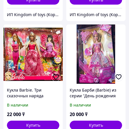
ИП Kingdom of toys (Королевство игрушек)
ИП Kingdom of toys (Королевство игрушек)
Кукла Barbie. Три
Кукла Барби (Barbie) из
сказочных наряда
серии "День рождения
(принцесса, русалка и
тебя", 2008г
В наличии
В наличии
фея).
22 000
₸
20 000
₸
Купить
Купить