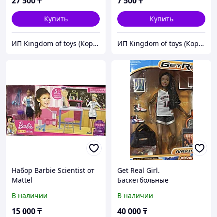
27 500
₸
7 500
₸
Купить
Купить
ИП Kingdom of toys (Королевство игрушек)
ИП Kingdom of toys (Королевство игрушек)
Набор Barbie Scientist от
Get Real Girl.
Mattel
Баскетбольные
приключения Накии.
В наличии
В наличии
Настоящие приключения
для настоящих девчонок.
15 000
₸
40 000
₸