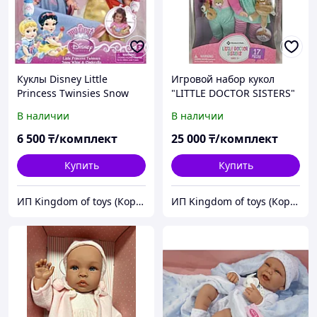
Куклы Disney Little
Игровой набор кукол
Princess Twinsies Snow
"LITTLE DOCTOR SISTERS"
White & Cinderella
(Маленькие сестрички-
В наличии
В наличии
доктора)
6 500
₸/комплект
25 000
₸/комплект
Купить
Купить
ИП Kingdom of toys (Королевство игрушек)
ИП Kingdom of toys (Королевство игрушек)