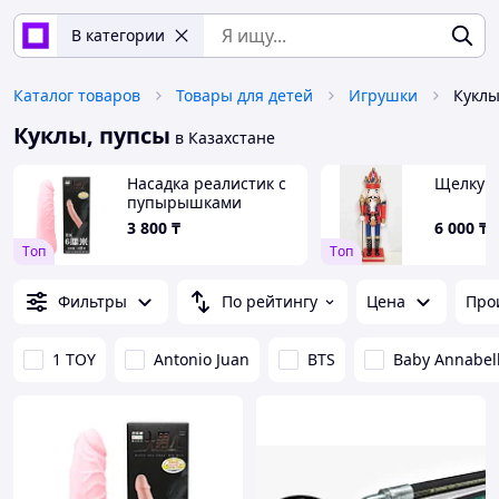
В категории
Каталог товаров
Товары для детей
Игрушки
Куклы
Куклы, пупсы
в Казахстане
Насадка реалистик с
Щелкунч
пупырышками
3 800
₸
6 000
₸
Tоп
Tоп
Фильтры
По рейтингу
Цена
Про
1 TOY
Antonio Juan
BTS
Baby Annabel