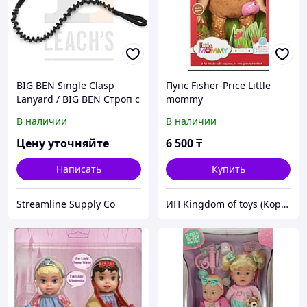
BIG BEN Single Clasp
Пупс Fisher-Price Little
Lanyard / BIG BEN Строп с
mommy
одной застежкой
В наличии
В наличии
Цену уточняйте
6 500
₸
Написать
Купить
Streamline Supply Co
ИП Kingdom of toys (Королевство игрушек)