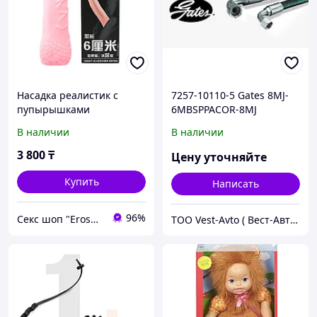
Насадка реалистик с
7257-10110-5 Gates 8MJ-
пупырышками
6MBSPPACOR-8MJ
В наличии
В наличии
3 800
₸
Цену уточняйте
Купить
Написать
96%
Секс шоп "Eroshop.kz" в Алматы
ТОО Vest-Avto ( Вест-Авто )