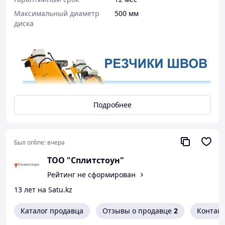
Максимальный диаметр
500 мм
диска
Подробнее
Резчик швов
СS-1810E с
электродвигат
Был online:
вчера
елем
ТОО "Сплитстоун"
Рейтинг не сформирован
13 лет на Satu.kz
Основные
Каталог продавца
Отзывы о продавце
2
Контак
характеристики
резчика швов CS-1810E