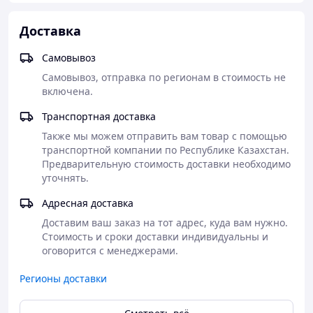
Диаметр алмазного
Доставка
инструмента:
500 мм
Максимальная глубина
Самовывоз
реза:
190 мм
Самовывоз, отправка по регионам в стоимость не 
Диаметр посадочного
включена.
отверстия:
25,4 мм
Транспортная доставка
Модель электродвигателя:
Также мы можем отправить вам товар с помощью 
АИР 112 M2
транспортной компании по Республике Казахстан. 
Мощность
Предварительную стоимость доставки необходимо 
электродвигателя:
7,5 кВт
уточнять.
Род тока:
Переменный,
Адресная доставка
трёхфазный
Доставим ваш заказ на тот адрес, куда вам нужно. 
Напряжение
Стоимость и сроки доставки индивидуальны и 
электропитания:
380 В
оговорится с менеджерами.
Размеры транспортные:
Д
Регионы доставки
1050 мм x Ш 720 мм x В
875 мм