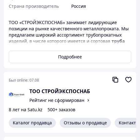
Страна производитель
Россия
ТОО «СТРОЙЭКСПОСНАБ» занимает лидирующие
позиции на рынке качественного металлопроката. Мы
предлагаем широкий ассортимент трубопрокатных
изделий, в числе которого имеется и сортовая
труба
профильная прямоугольная
цена за метр
которой самая выгодная в Астане.
Подробнее
Что представляют собой трубы стальные
профильные прямоугольные
Был online:
07.08
Труба прямоугольная
– разновидность черного
металлопроката полого внутри. Для изготовления
ТОО СТРОЙЭКСПОСНАБ
профильной трубы прямоугольной используются
Рейтинг не сформирован
легированные углеродистые стали качественных
марок. Холоднокатаные или горячекатаные заготовки в
8 лет на Satu.kz
500+ заказов
виде листов необходимой толщины формуют на
автоматических станках с последующим
Каталог продавца
Отзывы о продавце
Контакты
электросвариванием торцевых сторон. Получившийся
продольный шов обрабатывают, придавая
дополнительную прочность и эстетичность